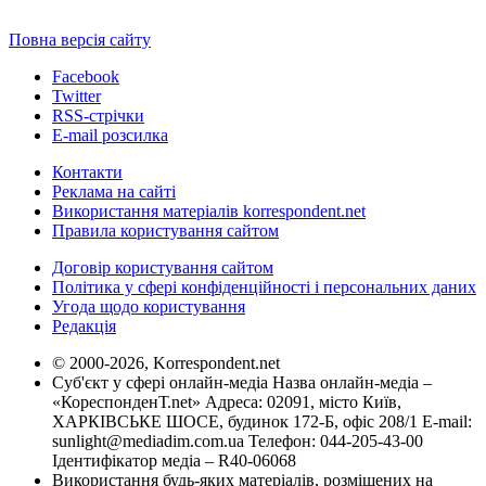
Повна версія сайту
Facebook
Twitter
RSS-стрічки
E-mail розсилка
Контакти
Реклама на сайті
Використання матеріалів korrespondent.net
Правила користування сайтом
Договір користування сайтом
Політика у сфері конфіденційності і персональних даних
Угода щодо користування
Редакція
© 2000-2026, Korrespondent.net
Суб'єкт у сфері онлайн-медіа Назва онлайн-медіа –
«КореспонденТ.net» Адреса: 02091, місто Київ,
ХАРКІВСЬКЕ ШОСЕ, будинок 172-Б, офіс 208/1 E-mail:
sunlight@mediadim.com.ua
Телефон: 044-205-43-00
Ідентифікатор медіа – R40-06068
Використання будь-яких матеріалів, розміщених на