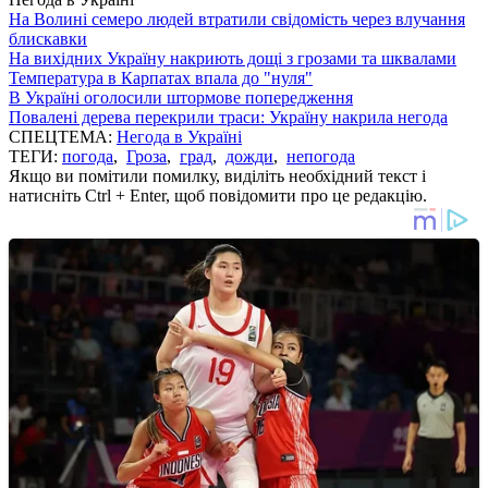
На Волині семеро людей втратили свідомість через влучання
блискавки
На вихідних Україну накриють дощі з грозами та шквалами
Температура в Карпатах впала до "нуля"
В Україні оголосили штормове попередження
Повалені дерева перекрили траси: Україну накрила негода
СПЕЦТЕМА:
Негода в Україні
ТЕГИ:
погода
,
Гроза
,
град
,
дожди
,
непогода
Якщо ви помітили помилку, виділіть необхідний текст і
натисніть Ctrl + Enter, щоб повідомити про це редакцію.