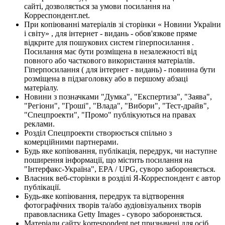
сайті, дозволяється за умови посилання на
Корреспондент.net.
При копіюванні матеріалів зі сторінки « Новини України
і світу» , для інтернет - видань - обов'язкове пряме
відкрите для пошукових систем гіперпосилання .
Посилання має бути розміщена в незалежності від
повного або часткового використання матеріалів.
Гіперпосилання ( для інтернет - видань) - повинна бути
розміщена в підзаголовку або в першому абзаці
матеріалу.
Новини з позначками "Думка", "Експертиза", "Заява",
"Регіони", "Гроші", "Влада", "Вибори", "Тест-драйв",
"Спецпроекти", "Промо" публікуються на правах
реклами.
Розділ Спецпроекти створюється спільно з
комерційними партнерами.
Будь яке копіювання, публікація, передрук, чи наступне
поширення інформації, що містить посилання на
"Інтерфакс-Україна", EPA / UPG, суворо забороняється.
Власник веб-сторінки в розділі Я-Корреспондент є автор
публікації.
Будь-яке копіювання, передрук та відтворення
фотографічних творів та/або аудіовізуальних творів
правовласника Getty Images - суворо забороняється.
Матеріали сайту korrespondent.net призначені для осіб