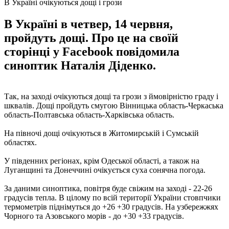
В Україні очікуються дощі і грози
В Україні в четвер, 14 червня,
пройдуть дощі. Про це на своїй
сторінці у Facebook повідомила
синоптик Наталія Діденко.
Так, на заході очікуються дощі та грози з ймовірністю граду і
шквалів. Дощі пройдуть смугою Вінницька область-Черкаська
область-Полтавська область-Харківська область.
На півночі дощі очікуються в Житомирській і Сумській
областях.
У південних регіонах, крім Одеської області, а також на
Луганщині та Донеччині очікується суха сонячна погода.
За даними синоптика, повітря буде свіжим на заході - 22-26
градусів тепла. В цілому по всій території України стовпчики
термометрів піднімуться до +26 +30 градусів. На узбережжях
Чорного та Азовського морів - до +30 +33 градусів.