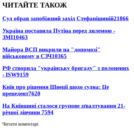
ЧИТАЙТЕ ТАКОЖ
Суд обрав запобіжний захід Стефанішиній
21866
Україна поставила Путіна перед дилемою -
ЗМІ
10463
Майора ВСП викрили на "допомозі"
військовому в СЗЧ
10365
РФ створила "українську бригаду" з полонених
- ISW
9159
Київ про рішення Швеції щодо судна: Це
прецедент
7620
На Київщині сталося групове зґвалтування 21-
річної дівчини
7594
Читати коментарі