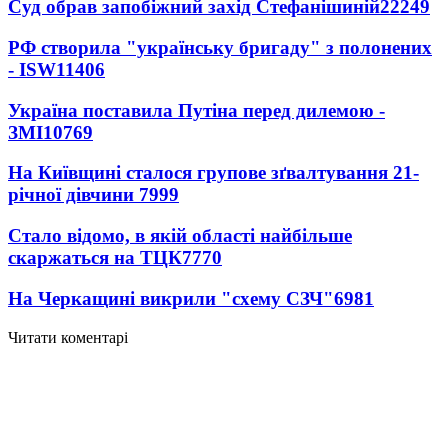
Суд обрав запобіжний захід Стефанішиній
22249
РФ створила "українську бригаду" з полонених
- ISW
11406
Україна поставила Путіна перед дилемою -
ЗМІ
10769
На Київщині сталося групове зґвалтування 21-
річної дівчини
7999
Стало відомо, в якій області найбільше
скаржаться на ТЦК
7770
На Черкащині викрили "схему СЗЧ"
6981
Читати коментарі