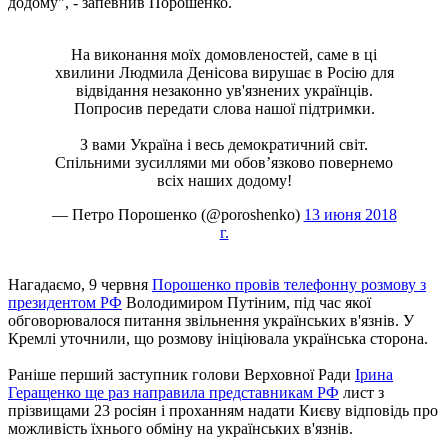
додому", - запевнив Порошенко.
На виконання моїх домовленостей, саме в ці
хвилини Людмила Денісова вирушає в Росію для
відвідання незаконно ув'язнених українців.
Попросив передати слова нашої підтримки.
З вами Україна і весь демократичний світ.
Спільними зусиллями ми обов’язково повернемо
всіх наших додому!
— Петро Порошенко (@poroshenko)
13 июня 2018
г.
Нагадаємо, 9 червня
Порошенко провів телефонну розмову з
президентом РФ
Володимиром Путіним, під час якої
обговорювалося питання звільнення українських в'язнів. У
Кремлі уточнили, що розмову ініціювала українська сторона.
Раніше перший заступник голови Верховної Ради
Ірина
Геращенко ще раз направила представникам РФ
лист з
прізвищами 23 росіян і проханням надати Києву відповідь про
можливість їхнього обміну на українських в'язнів.