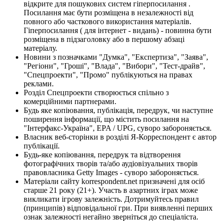
відкрите для пошукових систем гіперпосилання .
Посилання має бути розміщена в незалежності від
повного або часткового використання матеріалів.
Гіперпосилання ( для інтернет - видань) - повинна бути
розміщена в підзаголовку або в першому абзаці
матеріалу.
Новини з позначками "Думка", "Експертиза", "Заява",
"Регіони", "Гроші", "Влада", "Вибори", "Тест-драйв",
"Спецпроекти", "Промо" публікуються на правах
реклами.
Розділ Спецпроекти створюється спільно з
комерційними партнерами.
Будь яке копіювання, публікація, передрук, чи наступне
поширення інформації, що містить посилання на
"Інтерфакс-Україна", EPA / UPG, суворо забороняється.
Власник веб-сторінки в розділі Я-Корреспондент є автор
публікації.
Будь-яке копіювання, передрук та відтворення
фотографічних творів та/або аудіовізуальних творів
правовласника Getty Images - суворо забороняється.
Матеріали сайту korrespondent.net призначені для осіб
старше 21 року (21+). Участь в азартних іграх може
викликати ігрову залежність. Дотримуйтесь правил
(принципів) відповідальної гри. При виявленні перших
ознак залежності негайно зверніться до спеціаліста.