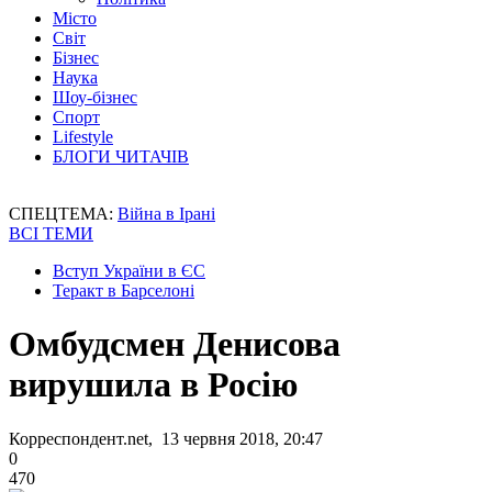
Місто
Світ
Бізнес
Наука
Шоу-бізнес
Спорт
Lifestyle
БЛОГИ ЧИТАЧІВ
СПЕЦТЕМА:
Війна в Ірані
ВСІ ТЕМИ
Вступ України в ЄС
Теракт в Барселоні
Омбудсмен Денисова
вирушила в Росію
Корреспондент.net, 13 червня 2018, 20:47
0
470