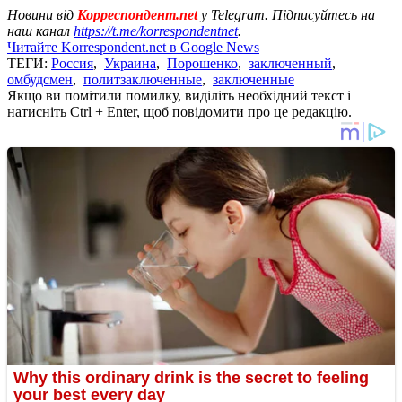
Новини від
Корреспондент.net
у Telegram. Підписуйтесь на
наш канал
https://t.me/korrespondentnet
.
Читайте Korrespondent.net в Google News
ТЕГИ:
Россия
,
Украина
,
Порошенко
,
заключенный
,
омбудсмен
,
политзаключенные
,
заключенные
Якщо ви помітили помилку, виділіть необхідний текст і
натисніть Ctrl + Enter, щоб повідомити про це редакцію.