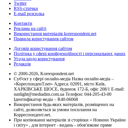
Twitter
RSS-стрічки
E-mail розсилка
Контакти
Реклама на сайті
Використання матеріалів korrespondent.net
Правила користування сайтом
Договір користування сайтом
Політика у сфері конфіденційності і персональних даних
Угода щодо користування
Редакція
© 2000-2026, Korrespondent.net
Суб'єкт у сфері онлайн-медіа Назва онлайн-медіа –
«КореспонденТ.net» Адреса: 02091, місто Київ,
ХАРКІВСЬКЕ ШОСЕ, будинок 172-Б, офіс 208/1 E-mail:
sunlight@mediadim.com.ua
Телефон: 044-205-43-00
Ідентифікатор медіа – R40-06068
Використання будь-яких матеріалів, розміщених на
сайті, дозволяється за умови посилання на
Корреспондент.net.
При копіюванні матеріалів зі сторінки « Новини України
і світу» , для інтернет - видань - обов'язкове пряме