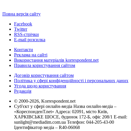
Повна версія сайту
Facebook
Twitter
RSS-стрічки
E-mail розсилка
Контакти
Реклама на сайті
Використання матеріалів korrespondent.net
Правила користування сайтом
Договір користування сайтом
Політика у сфері конфіденційності і персональних даних
Угода щодо користування
Редакція
© 2000-2026, Korrespondent.net
Суб'єкт у сфері онлайн-медіа Назва онлайн-медіа –
«КореспонденТ.net» Адреса: 02091, місто Київ,
ХАРКІВСЬКЕ ШОСЕ, будинок 172-Б, офіс 208/1 E-mail:
sunlight@mediadim.com.ua
Телефон: 044-205-43-00
Ідентифікатор медіа – R40-06068