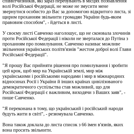
співвітчизників, які зараз перебувають в місцях позбавлення
волі Російської Федерації, не може не змусити мене
звернутися особисто до Вас за допомогою відкритого листа, зі
щирим проханням звільнити громадян України будь-яким
правовим способом", - йдеться в листі.
У своєму листі Савченко наголошує, що не скоювала злочинів
проти Російської Федерації і ніколи не зверталася до Путіна з
проханням про помилування.
Савченко називає можливе
звільнення українських політв'язнів "жестом доброї волі Глави
Російської Федерації".
"Я прошу Вас прийняти рішення про помилування і зробити
цей крок, щоб мир на Українській землі, мир між
українськими і російськими народами і мир в міжнародних
відносинах Росії і України й інших країнах цивілізованого
демократичного суспільства став можливий, що для
Російської Федерації є важливим, виходячи
з Ваших заяв", -
пише Савченко.
"Я переконана в тому, що український і російський народи
будуть жити в світі", - резюмувала Савченко.
Вона також доклала до листа список з 66 імен в'язнів, яких
вона просить звільнити.