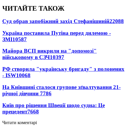
ЧИТАЙТЕ ТАКОЖ
Суд обрав запобіжний захід Стефанішиній
22088
Україна поставила Путіна перед дилемою -
ЗМІ
10587
Майора ВСП викрили на "допомозі"
військовому в СЗЧ
10397
РФ створила "українську бригаду" з полонених
- ISW
10068
На Київщині сталося групове зґвалтування 21-
річної дівчини
7786
Київ про рішення Швеції щодо судна: Це
прецедент
7668
Читати коментарі