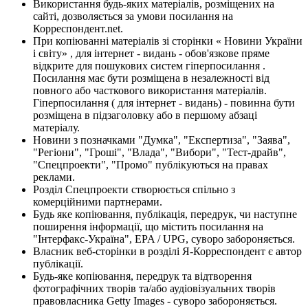
Використання будь-яких матеріалів, розміщених на
сайті, дозволяється за умови посилання на
Корреспондент.net.
При копіюванні матеріалів зі сторінки « Новини України
і світу» , для інтернет - видань - обов'язкове пряме
відкрите для пошукових систем гіперпосилання .
Посилання має бути розміщена в незалежності від
повного або часткового використання матеріалів.
Гіперпосилання ( для інтернет - видань) - повинна бути
розміщена в підзаголовку або в першому абзаці
матеріалу.
Новини з позначками "Думка", "Експертиза", "Заява",
"Регіони", "Гроші", "Влада", "Вибори", "Тест-драйв",
"Спецпроекти", "Промо" публікуються на правах
реклами.
Розділ Спецпроекти створюється спільно з
комерційними партнерами.
Будь яке копіювання, публікація, передрук, чи наступне
поширення інформації, що містить посилання на
"Інтерфакс-Україна", EPA / UPG, суворо забороняється.
Власник веб-сторінки в розділі Я-Корреспондент є автор
публікації.
Будь-яке копіювання, передрук та відтворення
фотографічних творів та/або аудіовізуальних творів
правовласника Getty Images - суворо забороняється.