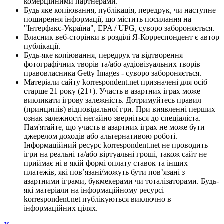
комерційними партнерами.
Будь яке копіювання, публікація, передрук, чи наступне
поширення інформації, що містить посилання на
"Інтерфакс-Україна", EPA / UPG, суворо забороняється.
Власник веб-сторінки в розділі Я-Корреспондент є автор
публікації.
Будь-яке копіювання, передрук та відтворення
фотографічних творів та/або аудіовізуальних творів
правовласника Getty Images - суворо забороняється.
Матеріали сайту korrespondent.net призначені для осіб
старше 21 року (21+). Участь в азартних іграх може
викликати ігрову залежність. Дотримуйтесь правил
(принципів) відповідальної гри. При виявленні перших
ознак залежності негайно зверніться до спеціаліста.
Пам'ятайте, що участь в азартних іграх не може бути
джерелом доходів або альтернативою роботі.
Інформаційний ресурс korrespondent.net не проводить
ігри на реальні та/або віртуальні гроші, також сайт не
приймає ні в якій формі оплату ставок та інших
платежів, які пов’язані/можуть бути пов’язані з
азартними іграми, букмекерами чи тоталізаторами. Будь-
які матеріали на інформаційному ресурсі
korrespondent.net публікуються виключно в
інформаційних цілях.