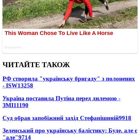
ЧИТАЙТЕ ТАКОЖ
РФ створила "українську бригаду" з полонених
- ISW
13258
Україна поставила Путіна перед дилемою -
ЗМІ
11190
Суд обрав запобіжний захід Стефанішиній
9918
Зеленський про українську балістику: Буде, але є
"але"
9714