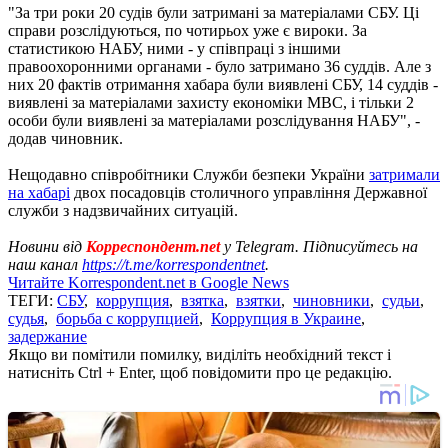
"За три роки 20 судів були затримані за матеріалами СБУ. Ці
справи розслідуються, по чотирьох уже є вироки. За
статистикою НАБУ, ними - у співпраці з іншими
правоохоронними органами - було затримано 36 суддів. Але з
них 20 фактів отримання хабара були виявлені СБУ, 14 суддів -
виявлені за матеріалами захисту економіки МВС, і тільки 2
особи були виявлені за матеріалами розслідування НАБУ", -
додав чиновник.
Нещодавно співробітники Служби безпеки України
затримали
на хабарі
двох посадовців столичного управління Державної
служби з надзвичайних ситуацій.
Новини від
Корреспондент.net
у Telegram. Підписуйтесь на
наш канал
https://t.me/korrespondentnet
.
Читайте Korrespondent.net в Google News
ТЕГИ:
СБУ
,
коррупция
,
взятка
,
взятки
,
чиновники
,
судьи
,
судья
,
борьба с коррупцией
,
Коррупция в Украине
,
задержание
Якщо ви помітили помилку, виділіть необхідний текст і
натисніть Ctrl + Enter, щоб повідомити про це редакцію.