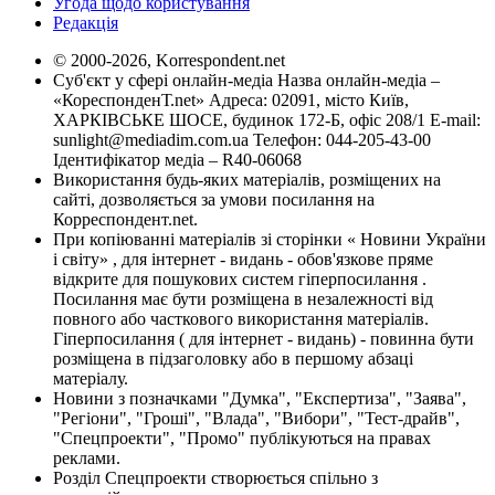
Угода щодо користування
Редакція
© 2000-2026, Korrespondent.net
Суб'єкт у сфері онлайн-медіа Назва онлайн-медіа –
«КореспонденТ.net» Адреса: 02091, місто Київ,
ХАРКІВСЬКЕ ШОСЕ, будинок 172-Б, офіс 208/1 E-mail:
sunlight@mediadim.com.ua
Телефон: 044-205-43-00
Ідентифікатор медіа – R40-06068
Використання будь-яких матеріалів, розміщених на
сайті, дозволяється за умови посилання на
Корреспондент.net.
При копіюванні матеріалів зі сторінки « Новини України
і світу» , для інтернет - видань - обов'язкове пряме
відкрите для пошукових систем гіперпосилання .
Посилання має бути розміщена в незалежності від
повного або часткового використання матеріалів.
Гіперпосилання ( для інтернет - видань) - повинна бути
розміщена в підзаголовку або в першому абзаці
матеріалу.
Новини з позначками "Думка", "Експертиза", "Заява",
"Регіони", "Гроші", "Влада", "Вибори", "Тест-драйв",
"Спецпроекти", "Промо" публікуються на правах
реклами.
Розділ Спецпроекти створюється спільно з