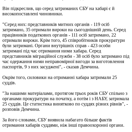
Він підкреслив, що серед затриманих СБУ на хабарі є й
високопоставлені чиновники.
"Серед них: представників митних органів - 119 осіб
затримано, 35 отримали вироки на сьогоднішній день. Серед
працівників податкових органів - 111 осіб затримано, 22
отримали вироки. Крім того, 45 співробітників прокуратури
були затримані. Органи внутрішніх справ - 423 особи
затримані під час отримання ними хабара. Серед
представників міграційної служби - 38 осіб було затримано під
час одержання ними неправомірної вигоди за виготовлення
паспортів, 9 з них засуджені", - сказав Демчина.
Окрім того, силовики на отриманні хабара затримали 25
суддів.
"За нашими матеріалами, протягом трьох років СБУ спільно з
органами прокуратури на початку, а потім і з НАБУ, затримала
25 суддів. Це статистика винятково по суддях різних рівнів", -
розповів Демчина.
За його словами, СБУ виявила набагато більше фактів
отримання хабарів суддями, ніж інші правоохоронні органи.