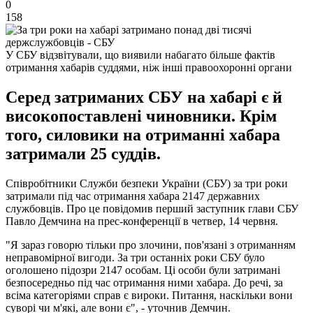
0
158
У СБУ відзвітували, що виявили набагато більше фактів
отримання хабарів суддями, ніж інші правоохоронні органи
Серед затриманих СБУ на хабарі є й
високопоставлені чиновники. Крім
того, силовики на отриманні хабара
затримали 25 суддів.
Співробітники Служби безпеки України (СБУ) за три роки
затримали під час отримання хабара 2147 державних
службовців. Про це повідомив перший заступник глави СБУ
Павло Демчина на прес-конференції в четвер, 14 червня.
"Я зараз говорю тільки про злочини, пов'язані з отриманням
неправомірної вигоди. За три останніх роки СБУ було
оголошено підозри 2147 особам. Ці особи були затримані
безпосередньо під час отримання ними хабара. До речі, за
всіма категоріями справ є вироки. Питання, наскільки вони
суворі чи м'які, але вони є", - уточнив Демчин.