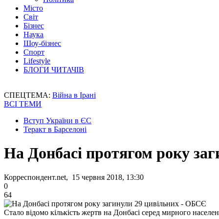
Місто
Світ
Бізнес
Наука
Шоу-бізнес
Спорт
Lifestyle
БЛОГИ ЧИТАЧІВ
СПЕЦТЕМА:
Війна в Ірані
ВСІ ТЕМИ
Вступ України в ЄС
Теракт в Барселоні
На Донбасі протягом року за
Корреспондент.net, 15 червня 2018, 13:30
0
64
Стало відомо кількість жертв на Донбасі серед мирного населе