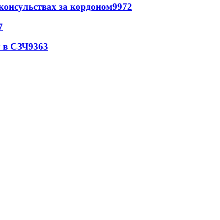
 консульствах за кордоном
9972
7
 в СЗЧ
9363