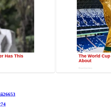
ії
26653
274