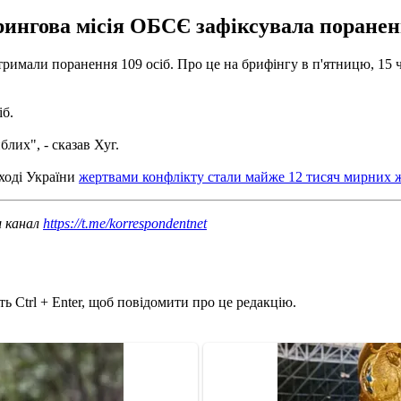
ингова місія ОБСЄ зафіксувала пораненн
 отримали поранення 109 осіб. Про це на брифінгу в п'ятницю, 
іб.
блих", - сказав Хуг.
ході України
жертвами конфлікту стали майже 12 тисяч мирних 
ш канал
https://t.me/korrespondentnet
ь Ctrl + Enter, щоб повідомити про це редакцію.