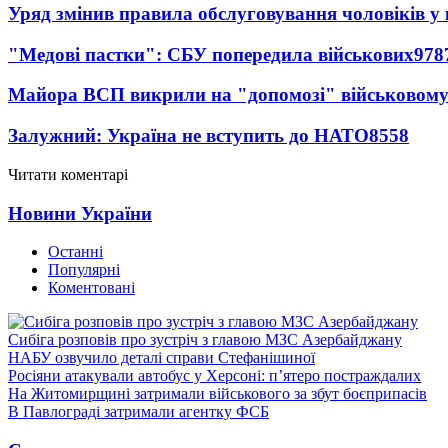
Уряд змінив правила обслуговування чоловіків у
"Медові пастки": СБУ попередила військових
978
Майора ВСП викрили на "допомозі" військовому
Залужний: Україна не вступить до НАТО
8558
Читати коментарі
Новини України
Останні
Популярні
Коментовані
Сибіга розповів про зустріч з главою МЗС Азербайджану
НАБУ озвучило деталі справи Стефанішиної
Росіяни атакували автобус у Херсоні: п’ятеро постраждалих
На Житомирщині затримали військового за збут боєприпасів
В Павлограді затримали агентку ФСБ