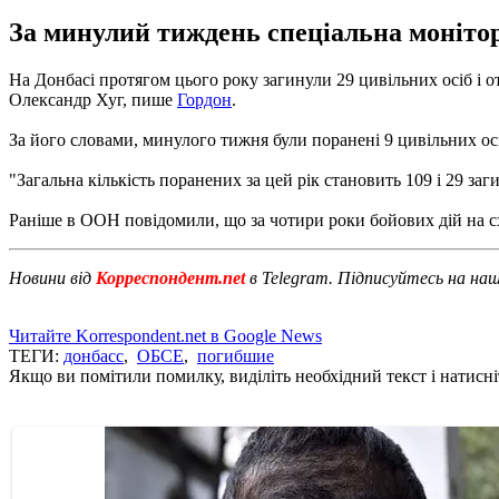
За минулий тиждень спеціальна монітор
На Донбасі протягом цього року загинули 29 цивільних осіб і
Олександр Хуг, пише
Гордон
.
За його словами, минулого тижня були поранені 9 цивільних ос
"Загальна кількість поранених за цей рік становить 109 і 29 заги
Раніше в ООН повідомили, що за чотири роки бойових дій на с
Новини від
Корреспондент.net
в Telegram. Підписуйтесь на на
Читайте Korrespondent.net в Google News
ТЕГИ:
донбасс
,
ОБСЕ
,
погибшие
Якщо ви помітили помилку, виділіть необхідний текст і натисніт