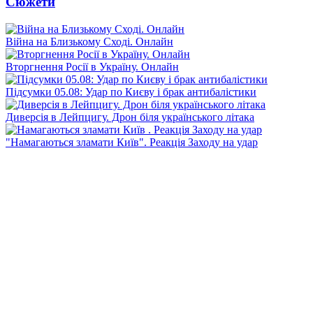
Сюжети
Війна на Близькому Сході. Онлайн
Вторгнення Росії в Україну. Онлайн
Підсумки 05.08: Удар по Києву і брак антибалістики
Диверсія в Лейпцигу. Дрон біля українського літака
"Намагаються зламати Київ". Реакція Заходу на удар