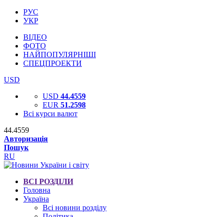
РУС
УКР
ВІДЕО
ФОТО
НАЙПОПУЛЯРНІШІ
СПЕЦПРОЕКТИ
USD
USD
44.4559
EUR
51.2598
Всі курси валют
44.4559
Авторизація
Пошук
RU
ВСІ РОЗДІЛИ
Головна
Україна
Всі новини розділу
Політика