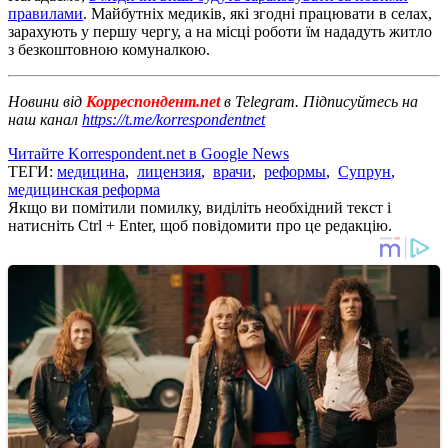
правилами
. Майбутніх медиків, які згодні працювати в селах,
зарахують у першу чергу, а на місці роботи їм нададуть житло
з безкоштовною комуналкою.
Новини від
Корреспондент.net
в Telegram. Підписуйтесь на
наш канал
https://t.me/korrespondentnet
Читайте Korrespondent.net в Google News
ТЕГИ:
медицина
,
лицензия
,
врачи
,
реформы
,
Супрун
,
медицинская реформа
Якщо ви помітили помилку, виділіть необхідний текст і
натисніть Ctrl + Enter, щоб повідомити про це редакцію.