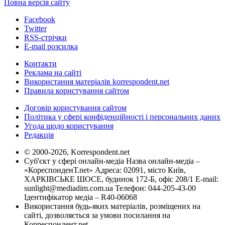
Повна версія сайту
Facebook
Twitter
RSS-стрічки
E-mail розсилка
Контакти
Реклама на сайті
Використання матеріалів korrespondent.net
Правила користування сайтом
Договір користування сайтом
Політика у сфері конфіденційності і персональних даних
Угода щодо користування
Редакція
© 2000-2026, Korrespondent.net
Суб'єкт у сфері онлайн-медіа Назва онлайн-медіа –
«КореспонденТ.net» Адреса: 02091, місто Київ,
ХАРКІВСЬКЕ ШОСЕ, будинок 172-Б, офіс 208/1 E-mail:
sunlight@mediadim.com.ua
Телефон: 044-205-43-00
Ідентифікатор медіа – R40-06068
Використання будь-яких матеріалів, розміщених на
сайті, дозволяється за умови посилання на
Корреспондент.net.