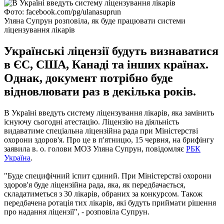
Фото: facebook.com/pg/ulanasuprun
Уляна Супрун розповіла, як буде працювати системи
ліцензування лікарів
Українські ліцензії будуть визнаватися
в ЄС, США, Канаді та інших країнах.
Однак, документ потрібно буде
відновлювати раз в декілька років.
В Україні введуть систему ліцензування лікарів, яка замінить
існуючу сьогодні атестацію. Ліцензію на діяльність
видаватиме спеціальна ліцензійна рада при Міністерстві
охорони здоров'я. Про це в п'ятницю, 15 червня, на брифінгу
заявила в. о. голови МОЗ Уляна Супрун, повідомляє
РБК
Україна
.
"Буде специфічний іспит єдиний. При Міністерстві охорони
здоров'я буде ліцензійна рада, яка, як передбачається,
складатиметься з 30 лікарів, обраних за конкурсом. Також
передбачена ротація тих лікарів, які будуть приймати рішення
про надання ліцензії", - розповіла Супрун.