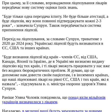
При цьому, за її словами, впровадження ліцензування лікарів
передбачає нову систему оцінки їхніх знань.
"Буде тільки одна перездача іспиту. Не буде більше атестації, а
буде ліцензія, яку вони повинні підтверджувати кожні 2-3
роки", - зазначила Супрун. Також передбачається система
припинення ліцензії.
Перехід на ліцензування, за словами Супрун, триватиме з
2020 до 2024 року. Українські ліцензії будуть визнаватися в
ЄС, США та інших країнах.
"Буде визнання ліцензії від країн - членів ЄС, від США,
Канади, Японії та Ізраїлю, де в Україні ми визнаємо видану
ліцензію від тих країн, і ті лікарі зможуть працювати у нас вже
без жодних бюрократичних проблем. Я думаю, що це
допоможе нам довести своїм пацієнтам, і в іноземних країнах,
що наші ліцензовані лікарі на рівні ЄС, США і тих країн, які я
назвала", - підсумувала в. о. міністра охорони здоров'я Уляна
Супрун.
Раніше Уляна Чоловік повідомила, що
понад вісім мільйонів
українців визначилися з лікарем
.
Нагадаємо,
в медичні виші будуть зараховувати за новими