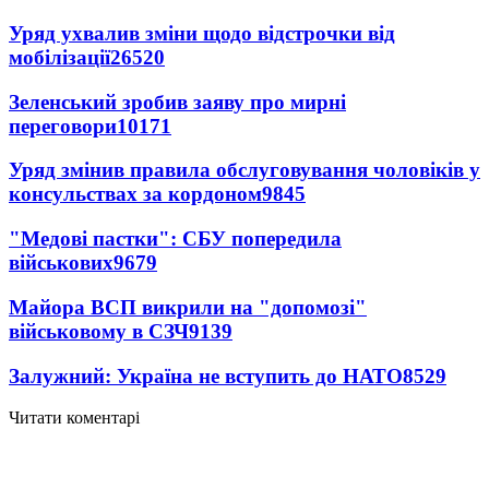
Уряд ухвалив зміни щодо відстрочки від
мобілізації
26520
Зеленський зробив заяву про мирні
переговори
10171
Уряд змінив правила обслуговування чоловіків у
консульствах за кордоном
9845
"Медові пастки": СБУ попередила
військових
9679
Майора ВСП викрили на "допомозі"
військовому в СЗЧ
9139
Залужний: Україна не вступить до НАТО
8529
Читати коментарі