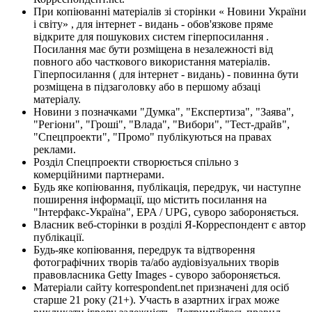
При копіюванні матеріалів зі сторінки « Новини України
і світу» , для інтернет - видань - обов'язкове пряме
відкрите для пошукових систем гіперпосилання .
Посилання має бути розміщена в незалежності від
повного або часткового використання матеріалів.
Гіперпосилання ( для інтернет - видань) - повинна бути
розміщена в підзаголовку або в першому абзаці
матеріалу.
Новини з позначками "Думка", "Експертиза", "Заява",
"Регіони", "Гроші", "Влада", "Вибори", "Тест-драйв",
"Спецпроекти", "Промо" публікуються на правах
реклами.
Розділ Спецпроекти створюється спільно з
комерційними партнерами.
Будь яке копіювання, публікація, передрук, чи наступне
поширення інформації, що містить посилання на
"Інтерфакс-Україна", EPA / UPG, суворо забороняється.
Власник веб-сторінки в розділі Я-Корреспондент є автор
публікації.
Будь-яке копіювання, передрук та відтворення
фотографічних творів та/або аудіовізуальних творів
правовласника Getty Images - суворо забороняється.
Матеріали сайту korrespondent.net призначені для осіб
старше 21 року (21+). Участь в азартних іграх може