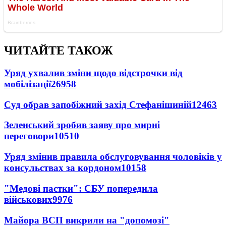
ЧИТАЙТЕ ТАКОЖ
Уряд ухвалив зміни щодо відстрочки від
мобілізації
26958
Суд обрав запобіжний захід Стефанішиній
12463
Зеленський зробив заяву про мирні
переговори
10510
Уряд змінив правила обслуговування чоловіків у
консульствах за кордоном
10158
"Медові пастки": СБУ попередила
військових
9976
Майора ВСП викрили на "допомозі"