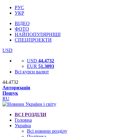
РУС
УКР
ВІДЕО
ФОТО
НАЙПОПУЛЯРНІШІ
СПЕЦПРОЕКТИ
USD
USD
44.4732
EUR
51.3093
Всі курси валют
44.4732
Авторизація
Пошук
RU
ВСІ РОЗДІЛИ
Головна
Україна
Всі новини розділу
Політика