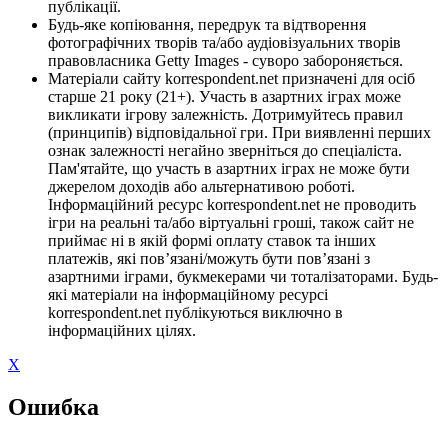
публікації.
Будь-яке копіювання, передрук та відтворення
фотографічних творів та/або аудіовізуальних творів
правовласника Getty Images - суворо забороняється.
Матеріали сайту korrespondent.net призначені для осіб
старше 21 року (21+). Участь в азартних іграх може
викликати ігрову залежність. Дотримуйтесь правил
(принципів) відповідальної гри. При виявленні перших
ознак залежності негайно зверніться до спеціаліста.
Пам'ятайте, що участь в азартних іграх не може бути
джерелом доходів або альтернативою роботі.
Інформаційний ресурс korrespondent.net не проводить
ігри на реальні та/або віртуальні гроші, також сайт не
приймає ні в якій формі оплату ставок та інших
платежів, які пов’язані/можуть бути пов’язані з
азартними іграми, букмекерами чи тоталізаторами. Будь-
які матеріали на інформаційному ресурсі
korrespondent.net публікуються виключно в
інформаційних цілях.
X
Ошибка