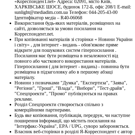
«КореспонденТ.net» Адреса: 02091, місто Київ,
ХАРКІВСЬКЕ ШОСЕ, будинок 172-Б, офіс 208/1 E-mail:
sunlight@mediadim.com.ua
Телефон: 044-205-43-00
Ідентифікатор медіа – R40-06068
Використання будь-яких матеріалів, розміщених на
сайті, дозволяється за умови посилання на
Корреспондент.net.
При копіюванні матеріалів зі сторінки « Новини України
і світу» , для інтернет - видань - обов'язкове пряме
відкрите для пошукових систем гіперпосилання .
Посилання має бути розміщена в незалежності від
повного або часткового використання матеріалів.
Гіперпосилання ( для інтернет - видань) - повинна бути
розміщена в підзаголовку або в першому абзаці
матеріалу.
Новини з позначками "Думка", "Експертиза", "Заява",
"Регіони", "Гроші", "Влада", "Вибори", "Тест-драйв",
"Спецпроекти", "Промо" публікуються на правах
реклами.
Розділ Спецпроекти створюється спільно з
комерційними партнерами.
Будь яке копіювання, публікація, передрук, чи наступне
поширення інформації, що містить посилання на
"Інтерфакс-Україна", EPA / UPG, суворо забороняється.
Власник веб-сторінки в розділі Я-Корреспондент є автор