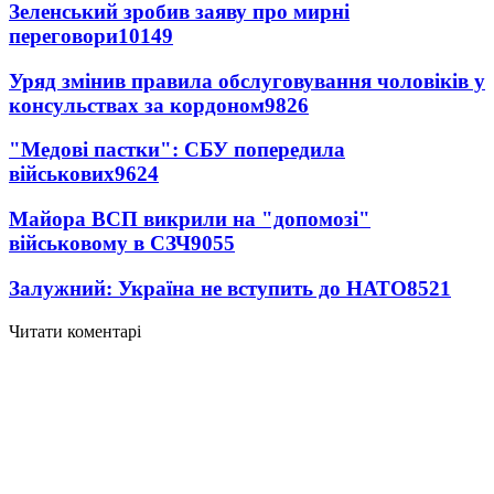
Зеленський зробив заяву про мирні
переговори
10149
Уряд змінив правила обслуговування чоловіків у
консульствах за кордоном
9826
"Медові пастки": СБУ попередила
військових
9624
Майора ВСП викрили на "допомозі"
військовому в СЗЧ
9055
Залужний: Україна не вступить до НАТО
8521
Читати коментарі