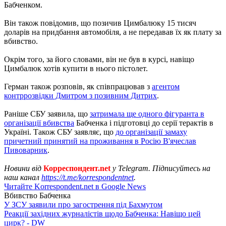
Бабченком.
Він також повідомив, що позичив Цимбалюку 15 тисяч
доларів на придбання автомобіля, а не передавав їх як плату за
вбивство.
Окрім того, за його словами, він не був в курсі, навіщо
Цимбалюк хотів купити в нього пістолет.
Герман також розповів, як співпрацював з
агентом
контррозвідки Дмитром з позивним Дитрих
.
Раніше СБУ заявила, що
затримала ще одного фігуранта в
організації вбивства
Бабченка і підготовці до серії терактів в
Україні. Також СБУ заявляє, що
до організації замаху
причетний принятий на проживання в Росію В'ячеслав
Пивоварник
.
Новини від
Корреспондент.net
у Telegram. Підписуйтесь на
наш канал
https://t.me/korrespondentnet
.
Читайте Korrespondent.net в Google News
Вбивство Бабченка
У ЗСУ заявили про загострення під Бахмутом
Реакції західних журналістів щодо Бабченка: Навіщо цей
цирк? - DW