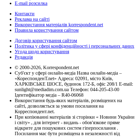
E-mail розсилка
Контакти
Реклама на сайті
Використання матеріалів korrespondent.net
Правила користування сайтом
Договір користування сайтом
Політика у сфері конфіденційності і персональних даних
Угода щодо користування
Редакція
© 2000-2026, Korrespondent.net
Суб'єкт у сфері онлайн-медіа Назва онлайн-медіа –
«КореспонденТ.net» Адреса: 02091, місто Київ,
ХАРКІВСЬКЕ ШОСЕ, будинок 172-Б, офіс 208/1 E-mail:
sunlight@mediadim.com.ua
Телефон: 044-205-43-00
Ідентифікатор медіа – R40-06068
Використання будь-яких матеріалів, розміщених на
сайті, дозволяється за умови посилання на
Корреспондент.net.
При копіюванні матеріалів зі сторінки « Новини України
і світу» , для інтернет - видань - обов'язкове пряме
відкрите для пошукових систем гіперпосилання .
Посилання має бути розміщена в незалежності від