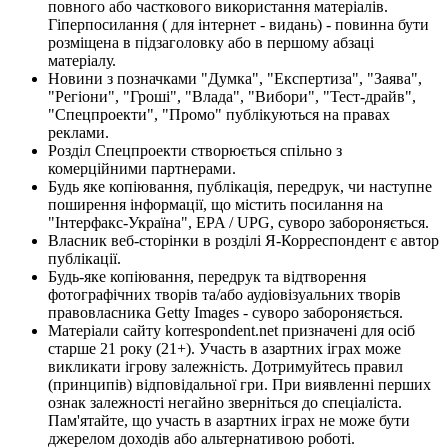
повного або часткового використання матеріалів.
Гіперпосилання ( для інтернет - видань) - повинна бути
розміщена в підзаголовку або в першому абзаці
матеріалу.
Новини з позначками "Думка", "Експертиза", "Заява",
"Регіони", "Гроші", "Влада", "Вибори", "Тест-драйв",
"Спецпроекти", "Промо" публікуються на правах
реклами.
Розділ Спецпроекти створюється спільно з
комерційними партнерами.
Будь яке копіювання, публікація, передрук, чи наступне
поширення інформації, що містить посилання на
"Інтерфакс-Україна", EPA / UPG, суворо забороняється.
Власник веб-сторінки в розділі Я-Корреспондент є автор
публікації.
Будь-яке копіювання, передрук та відтворення
фотографічних творів та/або аудіовізуальних творів
правовласника Getty Images - суворо забороняється.
Матеріали сайту korrespondent.net призначені для осіб
старше 21 року (21+). Участь в азартних іграх може
викликати ігрову залежність. Дотримуйтесь правил
(принципів) відповідальної гри. При виявленні перших
ознак залежності негайно зверніться до спеціаліста.
Пам'ятайте, що участь в азартних іграх не може бути
джерелом доходів або альтернативою роботі.