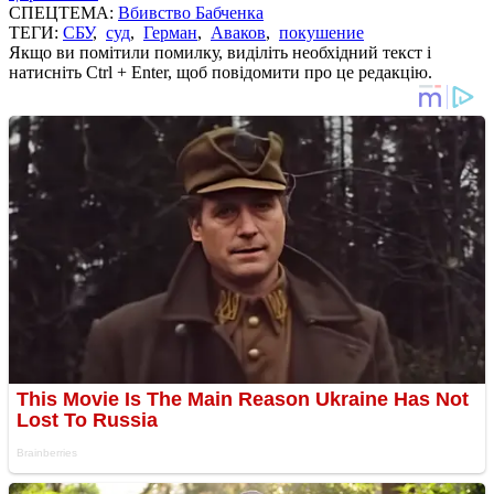
СПЕЦТЕМА:
Вбивство Бабченка
ТЕГИ:
СБУ
,
суд
,
Герман
,
Аваков
,
покушение
Якщо ви помітили помилку, виділіть необхідний текст і
натисніть Ctrl + Enter, щоб повідомити про це редакцію.