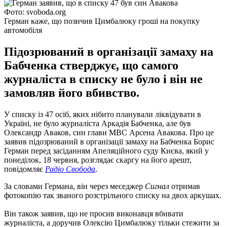
Фото: svoboda.org
Герман каже, що позичив Цимбалюку гроші на покупку
автомобіля
Підозрюваний в організації замаху на
Бабченка стверджує, що самого
журналіста в списку не було і він не
замовляв його вбивство.
У списку із 47 осіб, яких нібито планували ліквідувати в
Україні, не було журналіста Аркадія Бабченка, але був
Олександр Аваков, син глави МВС Арсена Авакова. Про це
заявив підозрюваний в організації замаху на Бабченка Борис
Герман перед засіданням Апеляційного суду Києва, який у
понеділок, 18 червня, розглядає скаргу на його арешт,
повідомляє
Радіо Свобода
.
За словами Германа, він через меседжер
Сигнал
отримав
фотокопію так званого розстрільного списку на двох аркушах.
Він також заявив, що не просив виконавця вбивати
журналіста, а доручив Олексію Цимбалюку тільки стежити за