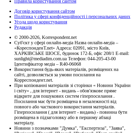
Правила користування сайтом
Договір користування сайтом
Політика у сфері конфіденційності і персональних даних
Угода щодо користування
Редакція
© 2000-2026, Korrespondent.net
Суб'єкт у сфері онлайн-медіа Назва онлайн-медіа –
«КореспонденТ.net» Адреса: 02091, місто Київ,
ХАРКІВСЬКЕ ШОСЕ, будинок 172-Б, офіс 208/1 E-mail:
sunlight@mediadim.com.ua
Телефон: 044-205-43-00
Ідентифікатор медіа – R40-06068
Використання будь-яких матеріалів, розміщених на
сайті, дозволяється за умови посилання на
Корреспондент.net.
При копіюванні матеріалів зі сторінки « Новини України
і світу» , для інтернет - видань - обов'язкове пряме
відкрите для пошукових систем гіперпосилання .
Посилання має бути розміщена в незалежності від
повного або часткового використання матеріалів.
Гіперпосилання ( для інтернет - видань) - повинна бути
розміщена в підзаголовку або в першому абзаці
матеріалу.
Новини з позначками "Думка", "Експертиза", "Заява",