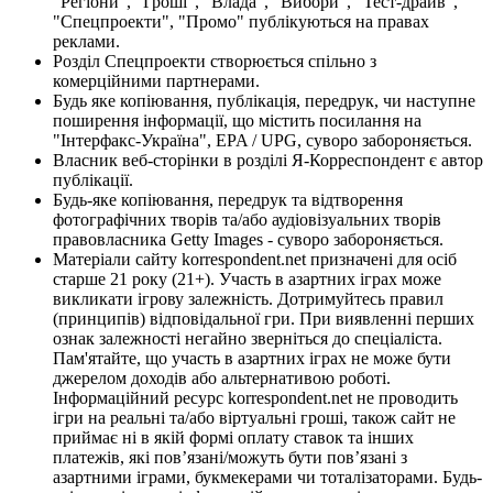
"Регіони", "Гроші", "Влада", "Вибори", "Тест-драйв",
"Спецпроекти", "Промо" публікуються на правах
реклами.
Розділ Спецпроекти створюється спільно з
комерційними партнерами.
Будь яке копіювання, публікація, передрук, чи наступне
поширення інформації, що містить посилання на
"Інтерфакс-Україна", EPA / UPG, суворо забороняється.
Власник веб-сторінки в розділі Я-Корреспондент є автор
публікації.
Будь-яке копіювання, передрук та відтворення
фотографічних творів та/або аудіовізуальних творів
правовласника Getty Images - суворо забороняється.
Матеріали сайту korrespondent.net призначені для осіб
старше 21 року (21+). Участь в азартних іграх може
викликати ігрову залежність. Дотримуйтесь правил
(принципів) відповідальної гри. При виявленні перших
ознак залежності негайно зверніться до спеціаліста.
Пам'ятайте, що участь в азартних іграх не може бути
джерелом доходів або альтернативою роботі.
Інформаційний ресурс korrespondent.net не проводить
ігри на реальні та/або віртуальні гроші, також сайт не
приймає ні в якій формі оплату ставок та інших
платежів, які пов’язані/можуть бути пов’язані з
азартними іграми, букмекерами чи тоталізаторами. Будь-