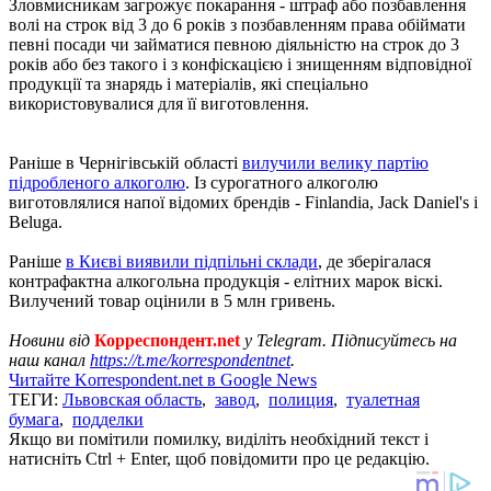
Зловмисникам загрожує покарання - штраф або позбавлення
волі на строк від 3 до 6 років з позбавленням права обіймати
певні посади чи займатися певною діяльністю на строк до 3
років або без такого і з конфіскацією і знищенням відповідної
продукції та знарядь і матеріалів, які спеціально
використовувалися для її виготовлення.
Раніше в Чернігівській області
вилучили велику партію
підробленого алкоголю
. Із сурогатного алкоголю
виготовлялися напої відомих брендів - Finlandia, Jack Daniel's і
Beluga.
Раніше
в Києві виявили підпільні склади
, де зберігалася
контрафактна алкогольна продукція - елітних марок віскі.
Вилучений товар оцінили в 5 млн гривень.
Новини від
Корреспондент.net
у Telegram. Підписуйтесь на
наш канал
https://t.me/korrespondentnet
.
Читайте Korrespondent.net в Google News
ТЕГИ:
Львовская область
,
завод
,
полиция
,
туалетная
бумага
,
подделки
Якщо ви помітили помилку, виділіть необхідний текст і
натисніть Ctrl + Enter, щоб повідомити про це редакцію.