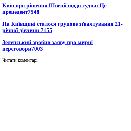
Київ про рішення Швеції щодо судна: Це
прецедент
7548
На Київщині сталося групове зґвалтування 21-
річної дівчини
7155
Зеленський зробив заяву про мирні
переговори
7003
Читати коментарі