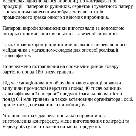
масштабах здійснювалося виробництво контрафактної
продукції - паперових рушників, серветок і туалетного паперу
з незаконним нанесенням зображення логотипів
промислового зразка одного з відомих виробників.
Паперові вироби зловмисники виготовляли за допомогою
чотирьох промислових верстатів із завезеної сировини.
Також правоохоронці припинили діяльність перевалочного
майданчика з магазином-складом для оптової реалізації
фальсифікату.
Попереджено потрапляння на споживчий ринок товару
вартістю понад 180 тисяч гривень.
Під час санкціонованих обшуків правоохоронці виявили і
вилучили промислові верстати і понад 40 тисяч одиниць
фальсифікованої паперової продукції загальною вартістю
понад 0,4 млн гривень, а також встановили організатора і осіб,
причетних до незаконного виробництва.
Установлюються джерела поставки сировини для
виготовлення контрафакту, місце виготовлення поліграфії та
мережу збуту виготовленої на заводі продукції.