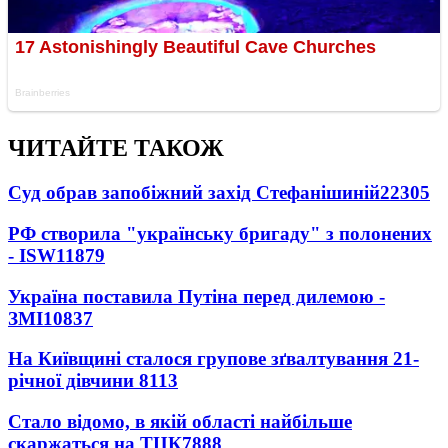
ЧИТАЙТЕ ТАКОЖ
Суд обрав запобіжний захід Стефанішиній
22305
РФ створила "українську бригаду" з полонених
- ISW
11879
Україна поставила Путіна перед дилемою -
ЗМІ
10837
На Київщині сталося групове зґвалтування 21-
річної дівчини
8113
Стало відомо, в якій області найбільше
скаржаться на ТЦК
7888