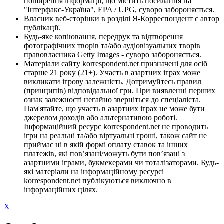
поширення інформації, що містить посилання на
"Інтерфакс-Україна", EPA / UPG, суворо забороняється.
Власник веб-сторінки в розділі Я-Корреспондент є автор
публікації.
Будь-яке копіювання, передрук та відтворення
фотографічних творів та/або аудіовізуальних творів
правовласника Getty Images - суворо забороняється.
Матеріали сайту korrespondent.net призначені для осіб
старше 21 року (21+). Участь в азартних іграх може
викликати ігрову залежність. Дотримуйтесь правил
(принципів) відповідальної гри. При виявленні перших
ознак залежності негайно зверніться до спеціаліста.
Пам'ятайте, що участь в азартних іграх не може бути
джерелом доходів або альтернативою роботі.
Інформаційний ресурс korrespondent.net не проводить
ігри на реальні та/або віртуальні гроші, також сайт не
приймає ні в якій формі оплату ставок та інших
платежів, які пов’язані/можуть бути пов’язані з
азартними іграми, букмекерами чи тоталізаторами. Будь-
які матеріали на інформаційному ресурсі
korrespondent.net публікуються виключно в
інформаційних цілях.
X