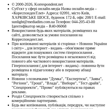
© 2000-2026, Korrespondent.net
Суб'єкт у сфері онлайн-медіа Назва онлайн-медіа –
«КореспонденТ.net» Адреса: 02091, місто Київ,
ХАРКІВСЬКЕ ШОСЕ, будинок 172-Б, офіс 208/1 E-mail:
sunlight@mediadim.com.ua
Телефон: 044-205-43-00
Ідентифікатор медіа – R40-06068
Використання будь-яких матеріалів, розміщених на
сайті, дозволяється за умови посилання на
Корреспондент.net.
При копіюванні матеріалів зі сторінки « Новини України
і світу» , для інтернет - видань - обов'язкове пряме
відкрите для пошукових систем гіперпосилання .
Посилання має бути розміщена в незалежності від
повного або часткового використання матеріалів.
Гіперпосилання ( для інтернет - видань) - повинна бути
розміщена в підзаголовку або в першому абзаці
матеріалу.
Новини з позначками "Думка", "Експертиза", "Заява",
"Регіони", "Гроші", "Влада", "Вибори", "Тест-драйв",
"Спецпроекти", "Промо" публікуються на правах
реклами.
Розділ Спецпроекти створюється спільно з
комерційними партнерами.
Будь яке копіювання, публікація, передрук, чи наступне