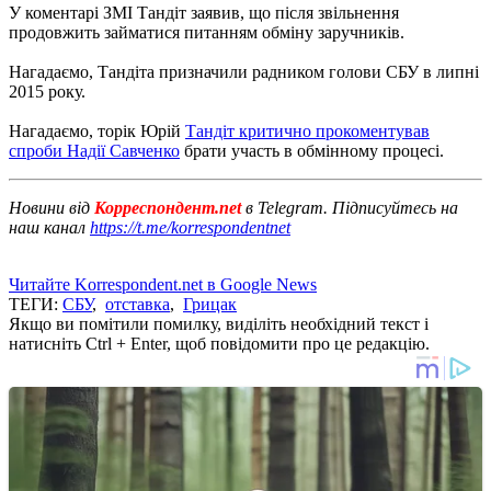
У коментарі ЗМІ Тандіт заявив, що після звільнення
продовжить займатися питанням обміну заручників.
Нагадаємо, Тандіта призначили радником голови СБУ в липні
2015 року.
Нагадаємо, торік Юрій
Тандіт критично прокоментував
спроби Надії Савченко
брати участь в обмінному процесі.
Новини від
Корреспондент.net
в Telegram. Підписуйтесь на
наш канал
https://t.me/korrespondentnet
Читайте Korrespondent.net в Google News
ТЕГИ:
СБУ
,
отставка
,
Грицак
Якщо ви помітили помилку, виділіть необхідний текст і
натисніть Ctrl + Enter, щоб повідомити про це редакцію.