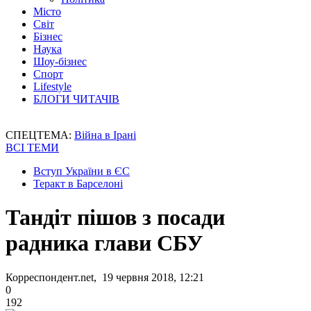
Місто
Світ
Бізнес
Наука
Шоу-бізнес
Спорт
Lifestyle
БЛОГИ ЧИТАЧІВ
СПЕЦТЕМА:
Війна в Ірані
ВСІ ТЕМИ
Вступ України в ЄС
Теракт в Барселоні
Тандіт пішов з посади
радника глави СБУ
Корреспондент.net, 19 червня 2018, 12:21
0
192