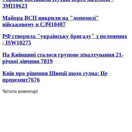
ЗМІ
10623
Майора ВСП викрили на "допомозі"
військовому в СЗЧ
10407
РФ створила "українську бригаду" з полонених
- ISW
10275
На Київщині сталося групове зґвалтування 21-
річної дівчини
7819
Київ про рішення Швеції щодо судна: Це
прецедент
7676
Читати коментарі