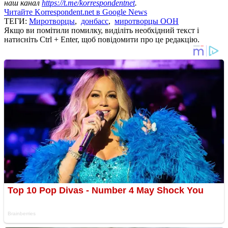
наш канал
https://t.me/korrespondentnet
.
Читайте Korrespondent.net в Google News
ТЕГИ:
Миротворцы
,
донбасс
,
миротворцы ООН
Якщо ви помітили помилку, виділіть необхідний текст і
натисніть Ctrl + Enter, щоб повідомити про це редакцію.