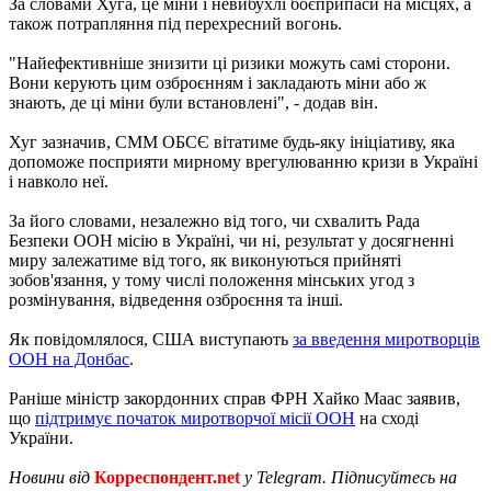
За словами Хуга, це міни і невибухлі боєприпаси на місцях, а
також потрапляння під перехресний вогонь.
"Найефективніше знизити ці ризики можуть самі сторони.
Вони керують цим озброєнням і закладають міни або ж
знають, де ці міни були встановлені", - додав він.
Хуг зазначив, СММ ОБСЄ вітатиме будь-яку ініціативу, яка
допоможе посприяти мирному врегулюванню кризи в Україні
і навколо неї.
За його словами, незалежно від того, чи схвалить Рада
Безпеки ООН місію в Україні, чи ні, результат у досягненні
миру залежатиме від того, як виконуються прийняті
зобов'язання, у тому числі положення мінських угод з
розмінування, відведення озброєння та інші.
Як повідомлялося, США виступають
за введення миротворців
ООН на Донбас
.
Раніше міністр закордонних справ ФРН Хайко Маас заявив,
що
підтримує початок миротворчої місії ООН
на сході
України.
Новини від
Корреспондент.net
у Telegram. Підписуйтесь на