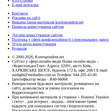
RSS-стрічки
E-mail розсилка
Контакти
Реклама на сайті
Використання матеріалів korrespondent.net
Правила користування сайтом
Договір користування сайтом
Політика у сфері конфіденційності і персональних даних
Угода щодо користування
Редакція
© 2000-2026, Korrespondent.net
Суб'єкт у сфері онлайн-медіа Назва онлайн-медіа –
«КореспонденТ.net» Адреса: 02091, місто Київ,
ХАРКІВСЬКЕ ШОСЕ, будинок 172-Б, офіс 208/1 E-mail:
sunlight@mediadim.com.ua
Телефон: 044-205-43-00
Ідентифікатор медіа – R40-06068
Використання будь-яких матеріалів, розміщених на
сайті, дозволяється за умови посилання на
Корреспондент.net.
При копіюванні матеріалів зі сторінки « Новини України
і світу» , для інтернет - видань - обов'язкове пряме
відкрите для пошукових систем гіперпосилання .
Посилання має бути розміщена в незалежності від