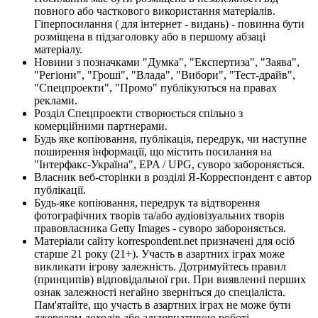
повного або часткового використання матеріалів.
Гіперпосилання ( для інтернет - видань) - повинна бути
розміщена в підзаголовку або в першому абзаці
матеріалу.
Новини з позначками "Думка", "Експертиза", "Заява",
"Регіони", "Гроші", "Влада", "Вибори", "Тест-драйв",
"Спецпроекти", "Промо" публікуються на правах
реклами.
Розділ Спецпроекти створюється спільно з
комерційними партнерами.
Будь яке копіювання, публікація, передрук, чи наступне
поширення інформації, що містить посилання на
"Інтерфакс-Україна", EPA / UPG, суворо забороняється.
Власник веб-сторінки в розділі Я-Корреспондент є автор
публікації.
Будь-яке копіювання, передрук та відтворення
фотографічних творів та/або аудіовізуальних творів
правовласника Getty Images - суворо забороняється.
Матеріали сайту korrespondent.net призначені для осіб
старше 21 року (21+). Участь в азартних іграх може
викликати ігрову залежність. Дотримуйтесь правил
(принципів) відповідальної гри. При виявленні перших
ознак залежності негайно зверніться до спеціаліста.
Пам'ятайте, що участь в азартних іграх не може бути
джерелом доходів або альтернативою роботі.