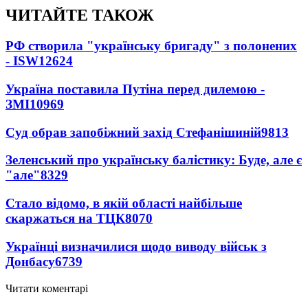
ЧИТАЙТЕ ТАКОЖ
РФ створила "українську бригаду" з полонених
- ISW
12624
Україна поставила Путіна перед дилемою -
ЗМІ
10969
Суд обрав запобіжний захід Стефанішиній
9813
Зеленський про українську балістику: Буде, але є
"але"
8329
Стало відомо, в якій області найбільше
скаржаться на ТЦК
8070
Українці визначилися щодо виводу військ з
Донбасу
6739
Читати коментарі