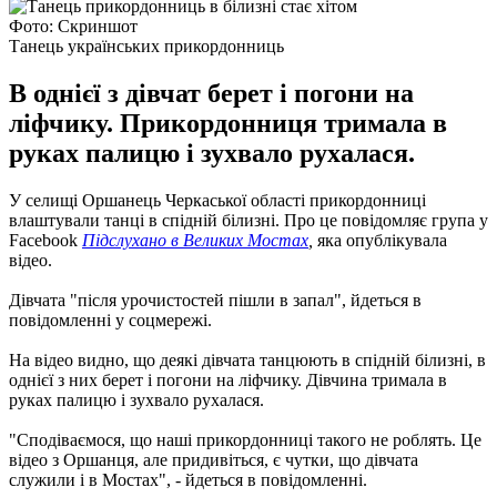
Фото: Скриншот
Танець українських прикордонниць
В однієї з дівчат берет і погони на
ліфчику. Прикордонниця тримала в
руках палицю і зухвало рухалася.
У селищі Оршанець Черкаської області прикордонниці
влаштували танці в спідній білизні.
Про це повідомляє група у
Facebook
Підслухано в Великих Мостах
,
яка опублікувала
відео.
Дівчата "після урочистостей пішли в запал", йдеться в
повідомленні у соцмережі.
На відео видно, що деякі дівчата танцюють в спідній білизні, в
однієї з них берет і погони на ліфчику.
Дівчина тримала в
руках палицю і зухвало рухалася.
"Сподіваємося, що наші прикордонниці такого не роблять. Це
відео з Оршанця, але придивіться, є чутки, що дівчата
служили і в Мостах", - йдеться в повідомленні.