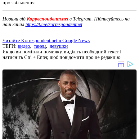
про звільнення.
Новини від
Корреспондент.net
в Telegram. Підписуйтесь на
наш канал
https://t.me/korrespondentnet
Читайте Korrespondent.net в Google News
ТЕГИ:
видео
,
танец
,
девушки
Якщо ви помітили помилку, виділіть необхідний текст і
натисніть Ctrl + Enter, щоб повідомити про це редакцію.