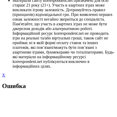
Матеріали сайту korrespondent.net призначені для осіб
старше 21 року (21+). Участь в азартних іграх може
викликати ігрову залежність. Дотримуйтесь правил
(принципів) відповідальної гри. При виявленні перших
ознак залежності негайно зверніться до спеціаліста.
Пам'ятайте, що участь в азартних іграх не може бути
джерелом доходів або альтернативою роботі.
Інформаційний ресурс korrespondent.net не проводить
ігри на реальні та/або віртуальні гроші, також сайт не
приймає ні в якій формі оплату ставок та інших
платежів, які пов’язані/можуть бути пов’язані з
азартними іграми, букмекерами чи тоталізаторами. Будь-
які матеріали на інформаційному ресурсі
korrespondent.net публікуються виключно в
інформаційних цілях.
X
Ошибка