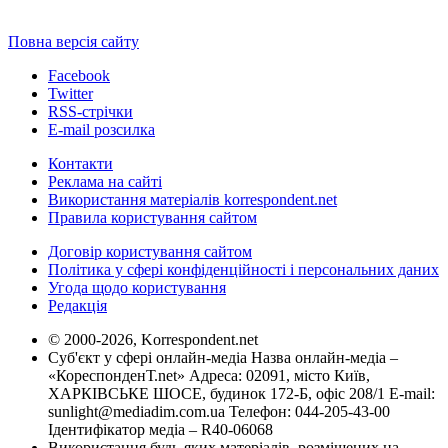
Повна версія сайту
Facebook
Twitter
RSS-стрічки
E-mail розсилка
Контакти
Реклама на сайті
Використання матеріалів korrespondent.net
Правила користування сайтом
Договір користування сайтом
Політика у сфері конфіденційності і персональних даних
Угода щодо користування
Редакція
© 2000-2026, Korrespondent.net
Суб'єкт у сфері онлайн-медіа Назва онлайн-медіа –
«КореспонденТ.net» Адреса: 02091, місто Київ,
ХАРКІВСЬКЕ ШОСЕ, будинок 172-Б, офіс 208/1 E-mail:
sunlight@mediadim.com.ua
Телефон: 044-205-43-00
Ідентифікатор медіа – R40-06068
Використання будь-яких матеріалів, розміщених на