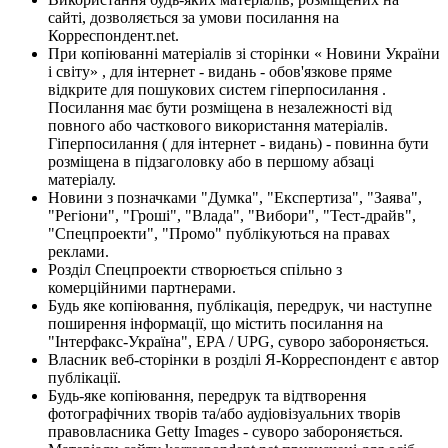
сайті, дозволяється за умови посилання на
Корреспондент.net.
При копіюванні матеріалів зі сторінки « Новини України
і світу» , для інтернет - видань - обов'язкове пряме
відкрите для пошукових систем гіперпосилання .
Посилання має бути розміщена в незалежності від
повного або часткового використання матеріалів.
Гіперпосилання ( для інтернет - видань) - повинна бути
розміщена в підзаголовку або в першому абзаці
матеріалу.
Новини з позначками "Думка", "Експертиза", "Заява",
"Регіони", "Гроші", "Влада", "Вибори", "Тест-драйв",
"Спецпроекти", "Промо" публікуються на правах
реклами.
Розділ Спецпроекти створюється спільно з
комерційними партнерами.
Будь яке копіювання, публікація, передрук, чи наступне
поширення інформації, що містить посилання на
"Інтерфакс-Україна", EPA / UPG, суворо забороняється.
Власник веб-сторінки в розділі Я-Корреспондент є автор
публікації.
Будь-яке копіювання, передрук та відтворення
фотографічних творів та/або аудіовізуальних творів
правовласника Getty Images - суворо забороняється.