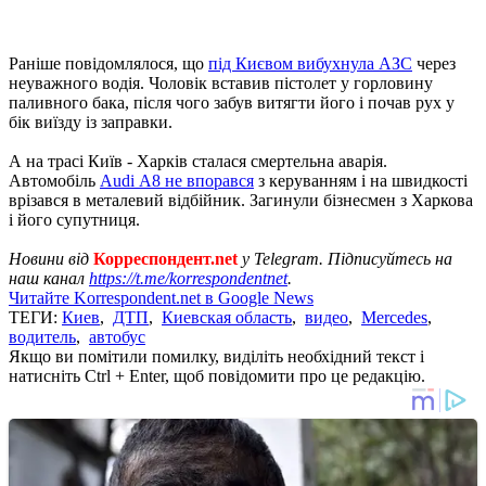
Раніше повідомлялося, що
під Києвом вибухнула АЗС
через
неуважного водія. Чоловік вставив пістолет у горловину
паливного бака, після чого забув витягти його і почав рух у
бік виїзду із заправки.
А на трасі Київ - Харків сталася смертельна аварія.
Автомобіль
Audi А8 не впорався
з керуванням і на швидкості
врізався в металевий відбійник. Загинули бізнесмен з Харкова
і його супутниця.
Новини від
Корреспондент.net
у Telegram. Підписуйтесь на
наш канал
https://t.me/korrespondentnet
.
Читайте Korrespondent.net в Google News
ТЕГИ:
Киев
,
ДТП
,
Киевская область
,
видео
,
Mercedes
,
водитель
,
автобус
Якщо ви помітили помилку, виділіть необхідний текст і
натисніть Ctrl + Enter, щоб повідомити про це редакцію.