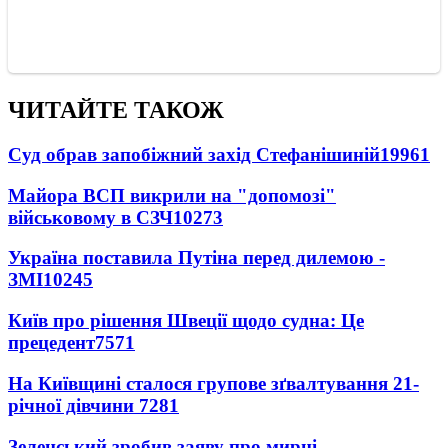
ЧИТАЙТЕ ТАКОЖ
Суд обрав запобіжний захід Стефанішиній
19961
Майора ВСП викрили на "допомозі"
військовому в СЗЧ
10273
Україна поставила Путіна перед дилемою -
ЗМІ
10245
Київ про рішення Швеції щодо судна: Це
прецедент
7571
На Київщині сталося групове зґвалтування 21-
річної дівчини
7281
Зеленський зробив заяву про мирні