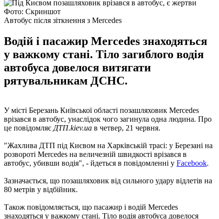
Фото: Скриншот
Автобус після зіткнення з Mercedes
Водій і пасажир Mercedes знаходяться
у важкому стані. Тіло загиблого водія
автобуса довелося витягати
рятувальникам ДСНС.
У місті Березань Київської області позашляховик Mercedes
врізався в автобус, унаслідок чого загинула одна людина. Про
це повідомляє
ДТП.kiev.ua
в четвер, 21 червня.
"Жахлива ДТП під Києвом на Харківській трасі: у Березані на
розвороті Mercedes на величезній швидкості врізався в
автобус, убивши водія", - йдеться в повідомленні у
Facebook
.
Зазначається, що позашляховик від сильного удару відлетів на
80 метрів у відбійник.
Також повідомляється, що пасажир і водій Mercedes
знаходяться у важкому стані. Тіло водія автобуса довелося