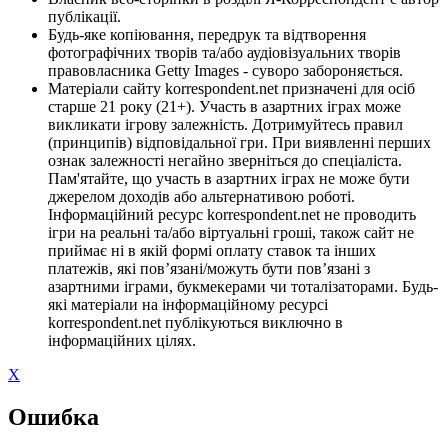
публікації.
Будь-яке копіювання, передрук та відтворення
фотографічних творів та/або аудіовізуальних творів
правовласника Getty Images - суворо забороняється.
Матеріали сайту korrespondent.net призначені для осіб
старше 21 року (21+). Участь в азартних іграх може
викликати ігрову залежність. Дотримуйтесь правил
(принципів) відповідальної гри. При виявленні перших
ознак залежності негайно зверніться до спеціаліста.
Пам'ятайте, що участь в азартних іграх не може бути
джерелом доходів або альтернативою роботі.
Інформаційний ресурс korrespondent.net не проводить
ігри на реальні та/або віртуальні гроші, також сайт не
приймає ні в якій формі оплату ставок та інших
платежів, які пов’язані/можуть бути пов’язані з
азартними іграми, букмекерами чи тоталізаторами. Будь-
які матеріали на інформаційному ресурсі
korrespondent.net публікуються виключно в
інформаційних цілях.
X
Ошибка