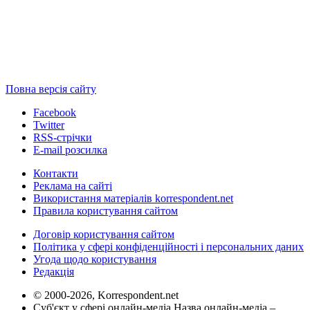
Повна версія сайту
Facebook
Twitter
RSS-стрічки
E-mail розсилка
Контакти
Реклама на сайті
Використання матеріалів korrespondent.net
Правила користування сайтом
Договір користування сайтом
Політика у сфері конфіденційності і персональних даних
Угода щодо користування
Редакція
© 2000-2026, Korrespondent.net
Суб'єкт у сфері онлайн-медіа Назва онлайн-медіа –