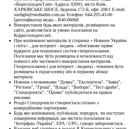
«КореспонденТ.net» Адреса: 02091, місто Київ,
ХАРКІВСЬКЕ ШОСЕ, будинок 172-Б, офіс 208/1 E-mail:
sunlight@mediadim.com.ua
Телефон: 044-205-43-00
Ідентифікатор медіа – R40-06068
Використання будь-яких матеріалів, розміщених на
сайті, дозволяється за умови посилання на
Корреспондент.net.
При копіюванні матеріалів зі сторінки « Новини України
і світу» , для інтернет - видань - обов'язкове пряме
відкрите для пошукових систем гіперпосилання .
Посилання має бути розміщена в незалежності від
повного або часткового використання матеріалів.
Гіперпосилання ( для інтернет - видань) - повинна бути
розміщена в підзаголовку або в першому абзаці
матеріалу.
Новини з позначками "Думка", "Експертиза", "Заява",
"Регіони", "Гроші", "Влада", "Вибори", "Тест-драйв",
"Спецпроекти", "Промо" публікуються на правах
реклами.
Розділ Спецпроекти створюється спільно з
комерційними партнерами.
Будь яке копіювання, публікація, передрук, чи наступне
поширення інформації, що містить посилання на
"Інтерфакс-Україна", EPA / UPG, суворо забороняється.
Власник веб-сторінки в розділі Я-Корреспондент є автор