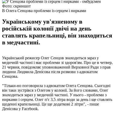
Фото: скриншот
В Олега Сенцова проблеми із серцем і нирками
Українському ув'язненому в
російській колонії двічі на день
ставлять крапельниці, він знаходиться
в медчастині.
Український режисер Олег Сенцов знаходиться зараз у
медичній частині і має проблеми зі здоров'ям. Про це в четвер,
21 червня, повідомляє уповноважений Верховної Ради з прав
людини Людмила Денісова після розмови з адвокатом
Сенцова.
"Тільки-но поговорила з адвокатом Олега Сенцова. Сьогодні
він таки зустрівся з Олегом у колонії. За його словами, Олег
знаходиться зараз у медичній частині. У нього - проблеми з
нирками і серцем. Олег п'є 3,5 літра води за день і ще ставлять
щоденні крапельниці. Це ще додаткові 2 літри", - пише
Денісова у Facebook.