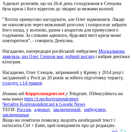
Адвокат розповів, що на 26-й день голодування в Сенцова
була криза і його відвезли до лікарні за межами колонії.
"Хотіли примусово нагодувати, але Олег відмовився. Лікарі
не наполягали через можливий розголос і попросили забрати
його назад, у колонію, разом з апаратом для примусового
годування. За словами адвоката, будь-якої миті криза може
повторитися", - говорить Денісова.
Нагадаємо, напередодні російський омбудсмен
Москалькова
заявляла, що Олег Сенцов має добрий вигляд
і набрав декілька
кілограм.
Нагадаємо, Олег Сенцов, затриманий у Криму у 2014 році і
засуджений у Росії до 20 років за нібито підготовку теракту,
голодує з 14 травня
.
Новини від
Корреспондент.net
у Telegram. Підписуйтесь на
наш канал
https://t.me/korrespondentnet
.
Читайте Korrespondent.net в Google News
ТЕГИ:
Россия
,
адвокат
,
заключенный
,
омбудсмен
,
заключенные
Якщо ви помітили помилку, виділіть необхідний текст і
натисніть Ctrl + Enter, щоб повідомити про це редакцію.