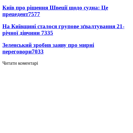
Київ про рішення Швеції щодо судна: Це
прецедент
7577
На Київщині сталося групове зґвалтування 21-
річної дівчини
7335
Зеленський зробив заяву про мирні
переговори
7033
Читати коментарі