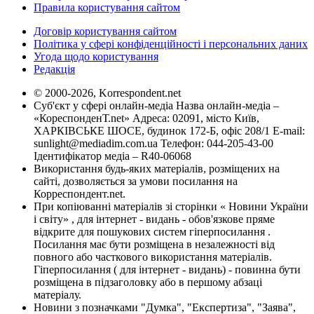
Правила користування сайтом
Договір користування сайтом
Політика у сфері конфіденційності і персональних даних
Угода щодо користування
Редакція
© 2000-2026, Korrespondent.net
Суб'єкт у сфері онлайн-медіа Назва онлайн-медіа –
«КореспонденТ.net» Адреса: 02091, місто Київ,
ХАРКІВСЬКЕ ШОСЕ, будинок 172-Б, офіс 208/1 E-mail:
sunlight@mediadim.com.ua
Телефон: 044-205-43-00
Ідентифікатор медіа – R40-06068
Використання будь-яких матеріалів, розміщених на
сайті, дозволяється за умови посилання на
Корреспондент.net.
При копіюванні матеріалів зі сторінки « Новини України
і світу» , для інтернет - видань - обов'язкове пряме
відкрите для пошукових систем гіперпосилання .
Посилання має бути розміщена в незалежності від
повного або часткового використання матеріалів.
Гіперпосилання ( для інтернет - видань) - повинна бути
розміщена в підзаголовку або в першому абзаці
матеріалу.
Новини з позначками "Думка", "Експертиза", "Заява",