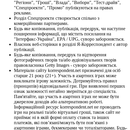
"Регіони", "Гроші", "Влада", "Вибори", "Тест-драйв",
"Спецпроекти", "Промо" публікуються на правах
реклами.
Розділ Спецпроекти створюється спільно з
комерційними партнерами.
Будь яке копіювання, публікація, передрук, чи наступне
поширення інформації, що містить посилання на
"Інтерфакс-Україна", EPA / UPG, суворо забороняється.
Власник веб-сторінки в розділі Я-Корреспондент є автор
публікації.
Будь-яке копіювання, передрук та відтворення
фотографічних творів та/або аудіовізуальних творів
правовласника Getty Images - суворо забороняється.
Матеріали сайту korrespondent.net призначені для осіб
старше 21 року (21+). Участь в азартних іграх може
викликати ігрову залежність. Дотримуйтесь правил
(принципів) відповідальної гри. При виявленні перших
ознак залежності негайно зверніться до спеціаліста.
Пам'ятайте, що участь в азартних іграх не може бути
джерелом доходів або альтернативою роботі.
Інформаційний ресурс korrespondent.net не проводить
ігри на реальні та/або віртуальні гроші, також сайт не
приймає ні в якій формі оплату ставок та інших
платежів, які пов’язані/можуть бути пов’язані з
азартними іграми, букмекерами чи тоталізаторами. Будь-