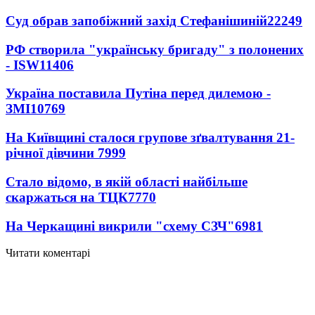
Суд обрав запобіжний захід Стефанішиній
22249
РФ створила "українську бригаду" з полонених
- ISW
11406
Україна поставила Путіна перед дилемою -
ЗМІ
10769
На Київщині сталося групове зґвалтування 21-
річної дівчини
7999
Стало відомо, в якій області найбільше
скаржаться на ТЦК
7770
На Черкащині викрили "схему СЗЧ"
6981
Читати коментарі