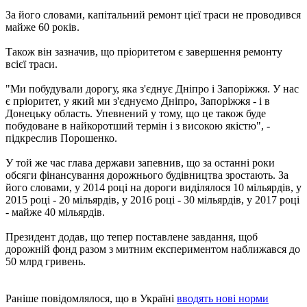
За його словами, капітальний ремонт цієї траси не проводився
майже 60 років.
Також він зазначив, що пріоритетом є завершення ремонту
всієї траси.
"Ми побудували дорогу, яка з'єднує Дніпро і Запоріжжя. У нас
є пріоритет, у який ми з'єднуємо Дніпро, Запоріжжя - і в
Донецьку область. Упевнений у тому, що це також буде
побудоване в найкоротший термін і з високою якістю", -
підкреслив Порошенко.
У той же час глава держави запевнив, що за останні роки
обсяги фінансування дорожнього будівництва зростають. За
його словами, у 2014 році на дороги виділялося 10 мільярдів, у
2015 році - 20 мільярдів, у 2016 році - 30 мільярдів, у 2017 році
- майже 40 мільярдів.
Президент додав, що тепер поставлене завдання, щоб
дорожній фонд разом з митним експериментом наближався до
50 млрд гривень.
Раніше повідомлялося, що в Україні
вводять нові норми