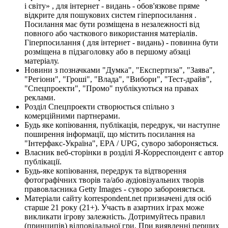
і світу» , для інтернет - видань - обов'язкове пряме
відкрите для пошукових систем гіперпосилання .
Посилання має бути розміщена в незалежності від
повного або часткового використання матеріалів.
Гіперпосилання ( для інтернет - видань) - повинна бути
розміщена в підзаголовку або в першому абзаці
матеріалу.
Новини з позначками "Думка", "Експертиза", "Заява",
"Регіони", "Гроші", "Влада", "Вибори", "Тест-драйв",
"Спецпроекти", "Промо" публікуються на правах
реклами.
Розділ Спецпроекти створюється спільно з
комерційними партнерами.
Будь яке копіювання, публікація, передрук, чи наступне
поширення інформації, що містить посилання на
"Інтерфакс-Україна", EPA / UPG, суворо забороняється.
Власник веб-сторінки в розділі Я-Корреспондент є автор
публікації.
Будь-яке копіювання, передрук та відтворення
фотографічних творів та/або аудіовізуальних творів
правовласника Getty Images - суворо забороняється.
Матеріали сайту korrespondent.net призначені для осіб
старше 21 року (21+). Участь в азартних іграх може
викликати ігрову залежність. Дотримуйтесь правил
(принципів) відповідальної гри. При виявленні перших