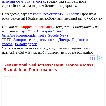
ширини смуг руху в містах
і селах, які відповідають
європейським стандартам безпеки на дорогах.
Нагадаємо, зараз
у країні ремонтують 150 доріг
. Протягом
року ремонтні і будівельні роботи заплановані на 407 об'єктах.
Новини від
Корреспондент.net
у Telegram. Підписуйтесь на
наш канал
https://t.me/korrespondentnet
.
Читайте Korrespondent.net в Google News
ТЕГИ:
Запорожье
,
дороги
,
фото
,
Днепр
,
Порошенко
,
трасса
,
Ремонт дорог
Якщо ви помітили помилку, виділіть необхідний текст і
натисніть Ctrl + Enter, щоб повідомити про це редакцію.