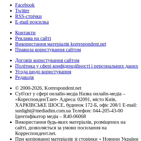
Facebook
Twitter
RSS-стрічки
E-mail розсилка
Контакти
Реклама на сайті
Використання матеріалів korrespondent.net
Правила користування сайтом
Договір користування сайтом
Політика у сфері конфіденційності і персональних даних
Угода щодо користування
Редакція
© 2000-2026, Korrespondent.net
Суб'єкт у сфері онлайн-медіа Назва онлайн-медіа –
«КореспонденТ.net» Адреса: 02091, місто Київ,
ХАРКІВСЬКЕ ШОСЕ, будинок 172-Б, офіс 208/1 E-mail:
sunlight@mediadim.com.ua
Телефон: 044-205-43-00
Ідентифікатор медіа – R40-06068
Використання будь-яких матеріалів, розміщених на
сайті, дозволяється за умови посилання на
Корреспондент.net.
При копіюванні матеріалів зі сторінки « Новини України