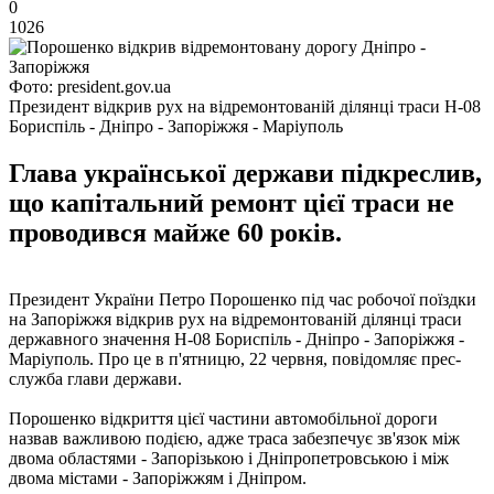
0
1026
Фото: president.gov.ua
Президент відкрив рух на відремонтованій ділянці траси Н-08
Бориспіль - Дніпро - Запоріжжя - Маріуполь
Глава української держави підкреслив,
що капітальний ремонт цієї траси не
проводився майже 60 років.
Президент України Петро Порошенко під час робочої поїздки
на Запоріжжя відкрив рух на відремонтованій ділянці траси
державного значення Н-08 Бориспіль - Дніпро - Запоріжжя -
Маріуполь. Про це в п'ятницю, 22 червня, повідомляє прес-
служба глави держави.
Порошенко відкриття цієї частини автомобільної дороги
назвав важливою подією, адже траса забезпечує зв'язок між
двома областями - Запорізькою і Дніпропетровською і між
двома містами - Запоріжжям і Дніпром.