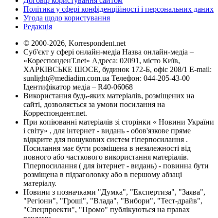
Договір користування сайтом
Політика у сфері конфіденційності і персональних даних
Угода щодо користування
Редакція
© 2000-2026, Korrespondent.net
Суб'єкт у сфері онлайн-медіа Назва онлайн-медіа –
«КореспонденТ.net» Адреса: 02091, місто Київ,
ХАРКІВСЬКЕ ШОСЕ, будинок 172-Б, офіс 208/1 E-mail:
sunlight@mediadim.com.ua
Телефон: 044-205-43-00
Ідентифікатор медіа – R40-06068
Використання будь-яких матеріалів, розміщених на
сайті, дозволяється за умови посилання на
Корреспондент.net.
При копіюванні матеріалів зі сторінки « Новини України
і світу» , для інтернет - видань - обов'язкове пряме
відкрите для пошукових систем гіперпосилання .
Посилання має бути розміщена в незалежності від
повного або часткового використання матеріалів.
Гіперпосилання ( для інтернет - видань) - повинна бути
розміщена в підзаголовку або в першому абзаці
матеріалу.
Новини з позначками "Думка", "Експертиза", "Заява",
"Регіони", "Гроші", "Влада", "Вибори", "Тест-драйв",
"Спецпроекти", "Промо" публікуються на правах