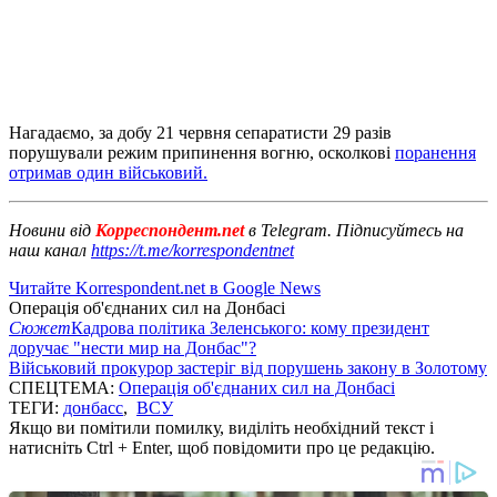
Нагадаємо, за добу 21 червня сепаратисти 29 разів
порушували режим припинення вогню, осколкові
поранення
отримав один військовий.
Новини від
Корреспондент.net
в Telegram. Підписуйтесь на
наш канал
https://t.me/korrespondentnet
Читайте Korrespondent.net в Google News
Операція об'єднаних сил на Донбасі
Сюжет
Кадрова політика Зеленського: кому президент
доручає "нести мир на Донбас"?
Військовий прокурор застеріг від порушень закону в Золотому
СПЕЦТЕМА:
Операція об'єднаних сил на Донбасі
ТЕГИ:
донбасс
,
ВСУ
Якщо ви помітили помилку, виділіть необхідний текст і
натисніть Ctrl + Enter, щоб повідомити про це редакцію.