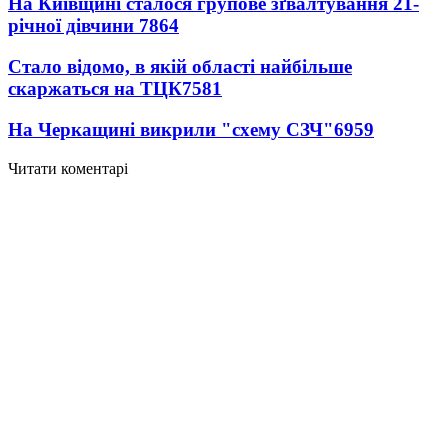
На Київщині сталося групове зґвалтування 21-
річної дівчини
7864
Стало відомо, в якій області найбільше
скаржаться на ТЦК
7581
На Черкащині викрили "схему СЗЧ"
6959
Читати коментарі