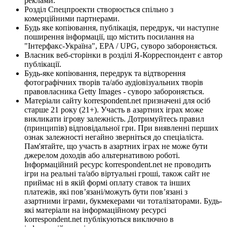
реклами.
Розділ Спецпроекти створюється спільно з
комерційними партнерами.
Будь яке копіювання, публікація, передрук, чи наступне
поширення інформації, що містить посилання на
"Інтерфакс-Україна", EPA / UPG, суворо забороняється.
Власник веб-сторінки в розділі Я-Корреспондент є автор
публікації.
Будь-яке копіювання, передрук та відтворення
фотографічних творів та/або аудіовізуальних творів
правовласника Getty Images - суворо забороняється.
Матеріали сайту korrespondent.net призначені для осіб
старше 21 року (21+). Участь в азартних іграх може
викликати ігрову залежність. Дотримуйтесь правил
(принципів) відповідальної гри. При виявленні перших
ознак залежності негайно зверніться до спеціаліста.
Пам'ятайте, що участь в азартних іграх не може бути
джерелом доходів або альтернативою роботі.
Інформаційний ресурс korrespondent.net не проводить
ігри на реальні та/або віртуальні гроші, також сайт не
приймає ні в якій формі оплату ставок та інших
платежів, які пов’язані/можуть бути пов’язані з
азартними іграми, букмекерами чи тоталізаторами. Будь-
які матеріали на інформаційному ресурсі
korrespondent.net публікуються виключно в