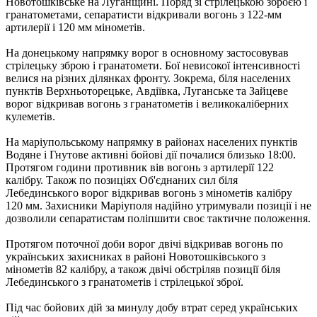
Новотошківське на Луганщині.
Поряд зі стрілецькою зброєю і
гранатометами, сепаратисти відкривали вогонь з 122-мм
артилерії і 120 мм мінометів.
На донецькому напрямку ворог в основному застосовував
стрілецьку зброю і гранатомети.
Бої невисокої інтенсивності
велися на різних ділянках фронту.
Зокрема, біля населених
пунктів Верхньоторецьке, Авдіївка, Луганське та Зайцеве
ворог відкривав вогонь з гранатометів і великокаліберних
кулеметів.
На маріупольському напрямку в районах населених пунктів
Водяне і Гнутове активні бойові дії почалися близько 18:00.
Протягом години противник вів вогонь з артилерії 122
калібру.
Також по позиціях Об'єднаних сил біля
Лебединського ворог відкривав вогонь з мінометів калібру
120 мм.
Захисники Маріуполя надійно утримували позиції і не
дозволили сепаратистам поліпшити своє тактичне положення.
Протягом поточної доби ворог двічі відкривав вогонь по
українських захисниках в районі Новотошківського з
мінометів 82 калібру, а також двічі обстріляв позиції біля
Лебединського з гранатометів і стрілецької зброї.
Під час бойових дій за минулу добу втрат серед українських