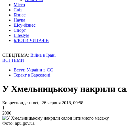
Місто
Світ
Бізнес
Наука
Шоу-бізнес
Спорт
Lifestyle
БЛОГИ ЧИТАЧІВ
СПЕЦТЕМА:
Війна в Ірані
ВСІ ТЕМИ
Вступ України в ЄС
Теракт в Барселоні
У Хмельницькому накрили са
Корреспондент.net, 26 червня 2018, 09:58
1
2000
Фото: npu.gov.ua