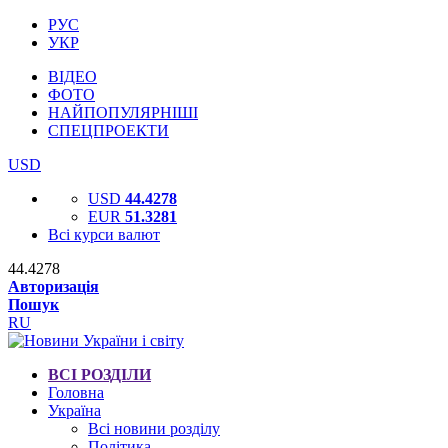
РУС
УКР
ВІДЕО
ФОТО
НАЙПОПУЛЯРНІШІ
СПЕЦПРОЕКТИ
USD
USD
44.4278
EUR
51.3281
Всі курси валют
44.4278
Авторизація
Пошук
RU
ВСІ РОЗДІЛИ
Головна
Україна
Всі новини розділу
Політика