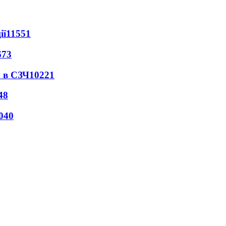
ії
11551
673
 в СЗЧ
10221
48
040