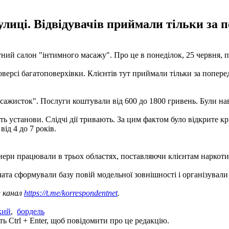
вулиці. Відвідувачів приймали тільки за 
тний салон "інтимного масажу". Про це в понеділок, 25 червня, 
ерсі багатоповерхівки. Клієнтів тут приймали тільки за поперед
масажисток". Послуги коштували від 600 до 1800 гривень. Були на
ть установи. Слідчі дії тривають. За цим фактом було відкрите к
ід 4 до 7 років.
нери працювали в трьох областях, поставляючи клієнтам наркотики
вчата сформували базу повій модельної зовнішності і організували
ш канал
https://t.me/korrespondentnet
.
кий
,
бордель
ь Ctrl + Enter, щоб повідомити про це редакцію.