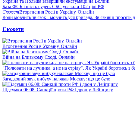
Україна та Польща завершили ексгумації на Волині
База ФСБ і шість суден: СБС уразили 102 цілі РФ
Сюжет
Вторгнення Росії в Україну. Онлайн
Коли мовчить зв'язок - мовчить уся бригада. Зв'язківці просять
Сюжети
Вторгнення Росії в Україну. Онлайн
Війна на Близькому Сході. Онлайн
"Полювати на лучника, а не на стрілу". Як Україні боротись з 
Загадковий звук вибуху налякав Москву: що це було
Підсумки 06.08: Санкції проти РФ і дрон у Лейпцигу