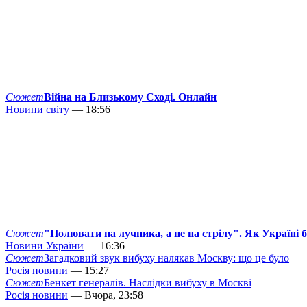
Сюжет
Війна на Близькому Сході. Онлайн
Новини світу
— 18:56
Сюжет
"Полювати на лучника, а не на стрілу". Як Україні 
Новини України
— 16:36
Сюжет
Загадковий звук вибуху налякав Москву: що це було
Росія новини
— 15:27
Сюжет
Бенкет генералів. Наслідки вибуху в Москві
Росія новини
— Вчора, 23:58