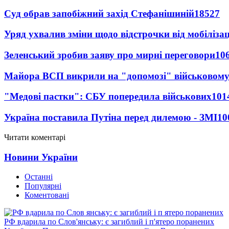
Суд обрав запобіжний захід Стефанішиній
18527
Уряд ухвалив зміни щодо відстрочки від мобілізац
Зеленський зробив заяву про мирні переговори
10
Майора ВСП викрили на "допомозі" військовому
"Медові пастки": СБУ попередила військових
101
Україна поставила Путіна перед дилемою - ЗМІ
10
Читати коментарі
Новини України
Останні
Популярні
Коментовані
РФ вдарила по Слов'янську: є загиблий і п'ятеро поранених