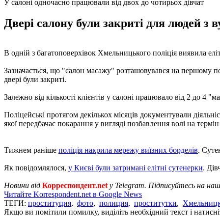
У салоні одночасно працювали від двох до чотирьох дівчат
Двері салону були закриті для людей з 
В одній з багатоповерхівок Хмельницького поліція виявила елі
Зазначається, що "салон масажу" розташовувався на першому пов
двері були закриті.
Залежно від кількості клієнтів у салоні працювало від 2 до 4 "
Поліцейські протягом декількох місяців документували діяльніс
якої передбачає покарання у вигляді позбавлення волі на термін в
Тижнем раніше
поліція накрила мережу виїзних борделів
. Суте
Як повідомлялося,
у Києві були затримані елітні сутенерки
. Ді
Новини від
Корреспондент.net
у Telegram. Підписуйтесь на на
Читайте Korrespondent.net в Google News
ТЕГИ:
проституция
,
фото
,
полиция
,
проститутки
,
Хмельниц
Якщо ви помітили помилку, виділіть необхідний текст і натисніт