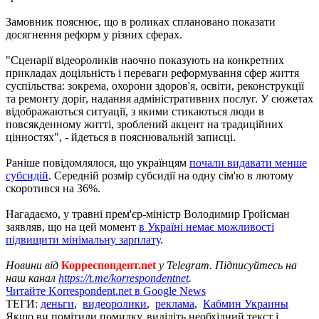
Замовник пояснює, що в роликах сплановано показати
досягнення реформ у різних сферах.
"Сценарії відеороликів наочно показують на конкретних
прикладах доцільність і переваги реформування сфер життя
суспільства: зокрема, охорони здоров'я, освіти, реконструкції
та ремонту доріг, надання адміністративних послуг. У сюжетах
відображаються ситуації, з якими стикаються люди в
повсякденному житті, зроблений акцент на традиційних
цінностях", - йдеться в пояснювальній записці.
Раніше повідомлялося, що українцям
почали видавати менше
субсидій
. Середній розмір субсидії на одну сім'ю в лютому
скоротився на 36%.
Нагадаємо, у травні прем'єр-міністр Володимир Гройсман
заявляв, що на цей момент
в Україні немає можливості
підвищити мінімальну зарплату
.
Новини від
Корреспондент.net
у Telegram. Підписуйтесь на
наш канал
https://t.me/korrespondentnet
.
Читайте Korrespondent.net в Google News
ТЕГИ:
деньги
,
видеоролики
,
реклама
,
Кабмин Украины
Якщо ви помітили помилку, виділіть необхідний текст і