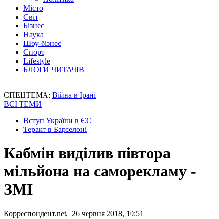
Місто
Світ
Бізнес
Наука
Шоу-бізнес
Спорт
Lifestyle
БЛОГИ ЧИТАЧІВ
СПЕЦТЕМА:
Війна в Ірані
ВСІ ТЕМИ
Вступ України в ЄС
Теракт в Барселоні
Кабмін виділив півтора
мільйона на саморекламу -
ЗМІ
Корреспондент.net, 26 червня 2018, 10:51