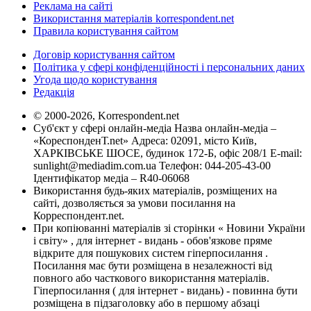
Реклама на сайті
Використання матеріалів korrespondent.net
Правила користування сайтом
Договір користування сайтом
Політика у сфері конфіденційності і персональних даних
Угода щодо користування
Редакція
© 2000-2026, Korrespondent.net
Суб'єкт у сфері онлайн-медіа Назва онлайн-медіа –
«КореспонденТ.net» Адреса: 02091, місто Київ,
ХАРКІВСЬКЕ ШОСЕ, будинок 172-Б, офіс 208/1 E-mail:
sunlight@mediadim.com.ua
Телефон: 044-205-43-00
Ідентифікатор медіа – R40-06068
Використання будь-яких матеріалів, розміщених на
сайті, дозволяється за умови посилання на
Корреспондент.net.
При копіюванні матеріалів зі сторінки « Новини України
і світу» , для інтернет - видань - обов'язкове пряме
відкрите для пошукових систем гіперпосилання .
Посилання має бути розміщена в незалежності від
повного або часткового використання матеріалів.
Гіперпосилання ( для інтернет - видань) - повинна бути
розміщена в підзаголовку або в першому абзаці