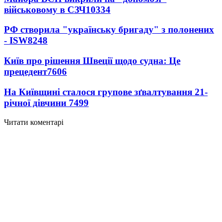
військовому в СЗЧ
10334
РФ створила "українську бригаду" з полонених
- ISW
8248
Київ про рішення Швеції щодо судна: Це
прецедент
7606
На Київщині сталося групове зґвалтування 21-
річної дівчини
7499
Читати коментарі