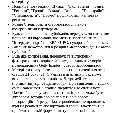
матеріалу.
Новини з позначками "Думка", "Експертиза", "Заява",
"Регіони", "Гроші", "Влада", "Вибори", "Тест-драйв",
"Спецпроекти", "Промо" публікуються на правах
реклами.
Розділ Спецпроекти створюється спільно з
комерційними партнерами.
Будь яке копіювання, публікація, передрук, чи наступне
поширення інформації, що містить посилання на
"Інтерфакс-Україна", EPA / UPG, суворо забороняється.
Власник веб-сторінки в розділі Я-Корреспондент є автор
публікації.
Будь-яке копіювання, передрук та відтворення
фотографічних творів та/або аудіовізуальних творів
правовласника Getty Images - суворо забороняється.
Матеріали сайту korrespondent.net призначені для осіб
старше 21 року (21+). Участь в азартних іграх може
викликати ігрову залежність. Дотримуйтесь правил
(принципів) відповідальної гри. При виявленні перших
ознак залежності негайно зверніться до спеціаліста.
Пам'ятайте, що участь в азартних іграх не може бути
джерелом доходів або альтернативою роботі.
Інформаційний ресурс korrespondent.net не проводить
ігри на реальні та/або віртуальні гроші, також сайт не
приймає ні в якій формі оплату ставок та інших