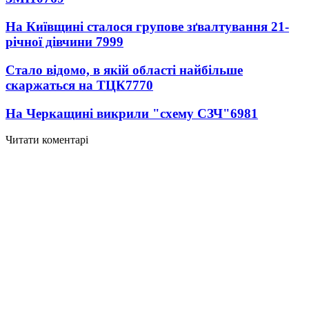
На Київщині сталося групове зґвалтування 21-
річної дівчини
7999
Стало відомо, в якій області найбільше
скаржаться на ТЦК
7770
На Черкащині викрили "схему СЗЧ"
6981
Читати коментарі