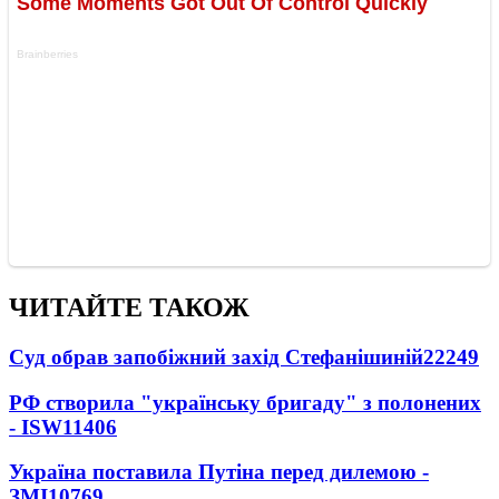
ЧИТАЙТЕ ТАКОЖ
Суд обрав запобіжний захід Стефанішиній
22249
РФ створила "українську бригаду" з полонених
- ISW
11406
Україна поставила Путіна перед дилемою -
ЗМІ
10769