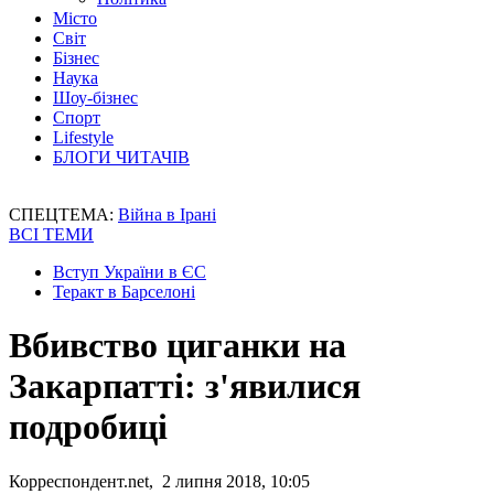
Місто
Світ
Бізнес
Наука
Шоу-бізнес
Спорт
Lifestyle
БЛОГИ ЧИТАЧІВ
СПЕЦТЕМА:
Війна в Ірані
ВСІ ТЕМИ
Вступ України в ЄС
Теракт в Барселоні
Вбивство циганки на
Закарпатті: з'явилися
подробиці
Корреспондент.net, 2 липня 2018, 10:05