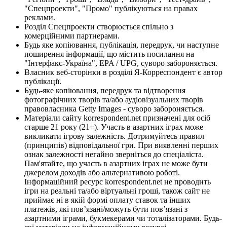
"Спецпроекти", "Промо" публікуються на правах
реклами.
Розділ Спецпроекти створюється спільно з
комерційними партнерами.
Будь яке копіювання, публікація, передрук, чи наступне
поширення інформації, що містить посилання на
"Інтерфакс-Україна", EPA / UPG, суворо забороняється.
Власник веб-сторінки в розділі Я-Корреспондент є автор
публікації.
Будь-яке копіювання, передрук та відтворення
фотографічних творів та/або аудіовізуальних творів
правовласника Getty Images - суворо забороняється.
Матеріали сайту korrespondent.net призначені для осіб
старше 21 року (21+). Участь в азартних іграх може
викликати ігрову залежність. Дотримуйтесь правил
(принципів) відповідальної гри. При виявленні перших
ознак залежності негайно зверніться до спеціаліста.
Пам'ятайте, що участь в азартних іграх не може бути
джерелом доходів або альтернативою роботі.
Інформаційний ресурс korrespondent.net не проводить
ігри на реальні та/або віртуальні гроші, також сайт не
приймає ні в якій формі оплату ставок та інших
платежів, які пов’язані/можуть бути пов’язані з
азартними іграми, букмекерами чи тоталізаторами. Будь-