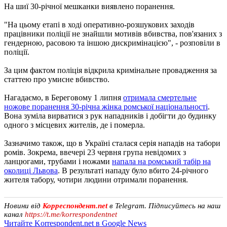
На шиї 30-річної мешканки виявлено поранення.
"На цьому етапі в ході оперативно-розшукових заходів
працівники поліції не знайшли мотивів вбивства, пов'язаних з
гендерною, расовою та іншою дискримінацією", - розповіли в
поліції.
За цим фактом поліція відкрила кримінальне провадження за
статтею про умисне вбивство.
Нагадаємо, в Береговому 1 липня
отримала смертельне
ножове поранення 30-річна жінка ромської національності
.
Вона зуміла вирватися з рук нападників і добігти до будинку
одного з місцевих жителів, де і померла.
Зазначимо також, що в Україні сталася серія нападів на табори
ромів. Зокрема, ввечері 23 червня група невідомих з
ланцюгами, трубами і ножами
напала на ромський табір на
околиці Львова
. В результаті нападу було вбито 24-річного
жителя табору, чотири людини отримали поранення.
Новини від
Корреспондент.net
в Telegram. Підписуйтесь на наш
канал
https://t.me/korrespondentnet
Читайте Korrespondent.net в Google News