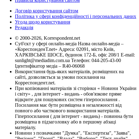
Правила користування сайтом
Договір користування сайтом
Політика у сфері конфіденційності і персональних даних
Угода щодо користування
Редакція
© 2000-2026, Korrespondent.net
Суб'єкт у сфері онлайн-медіа Назва онлайн-медіа –
«КореспонденТ.net» Адреса: 02091, місто Київ,
ХАРКІВСЬКЕ ШОСЕ, будинок 172-Б, офіс 208/1 E-mail:
sunlight@mediadim.com.ua
Телефон: 044-205-43-00
Ідентифікатор медіа – R40-06068
Використання будь-яких матеріалів, розміщених на
сайті, дозволяється за умови посилання на
Корреспондент.net.
При копіюванні матеріалів зі сторінки « Новини України
і світу» , для інтернет - видань - обов'язкове пряме
відкрите для пошукових систем гіперпосилання .
Посилання має бути розміщена в незалежності від
повного або часткового використання матеріалів.
Гіперпосилання ( для інтернет - видань) - повинна бути
розміщена в підзаголовку або в першому абзаці
матеріалу.
Новини з позначками "Думка", "Експертиза", "Заява",
"Регіони", "Гроші", "Влада", "Вибори", "Тест-драйв",