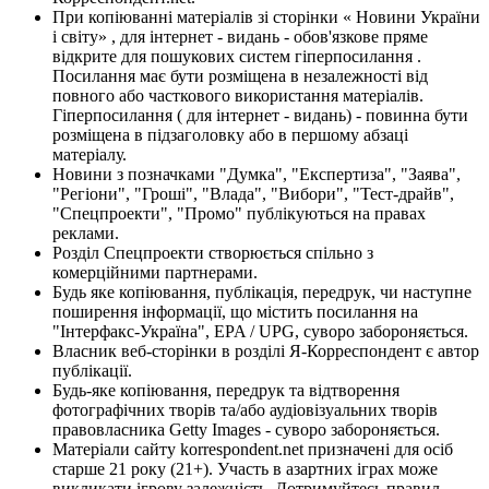
При копіюванні матеріалів зі сторінки « Новини України
і світу» , для інтернет - видань - обов'язкове пряме
відкрите для пошукових систем гіперпосилання .
Посилання має бути розміщена в незалежності від
повного або часткового використання матеріалів.
Гіперпосилання ( для інтернет - видань) - повинна бути
розміщена в підзаголовку або в першому абзаці
матеріалу.
Новини з позначками "Думка", "Експертиза", "Заява",
"Регіони", "Гроші", "Влада", "Вибори", "Тест-драйв",
"Спецпроекти", "Промо" публікуються на правах
реклами.
Розділ Спецпроекти створюється спільно з
комерційними партнерами.
Будь яке копіювання, публікація, передрук, чи наступне
поширення інформації, що містить посилання на
"Інтерфакс-Україна", EPA / UPG, суворо забороняється.
Власник веб-сторінки в розділі Я-Корреспондент є автор
публікації.
Будь-яке копіювання, передрук та відтворення
фотографічних творів та/або аудіовізуальних творів
правовласника Getty Images - суворо забороняється.
Матеріали сайту korrespondent.net призначені для осіб
старше 21 року (21+). Участь в азартних іграх може
викликати ігрову залежність. Дотримуйтесь правил