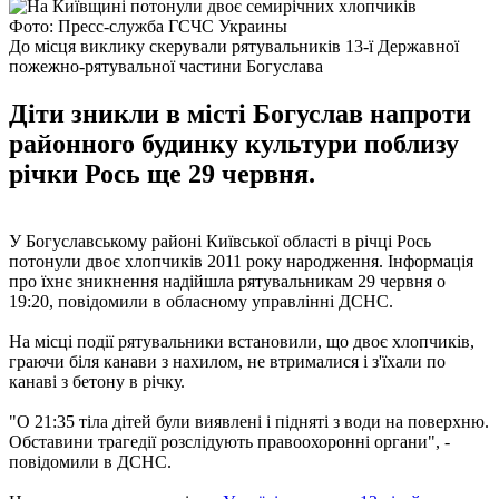
Фото: Пресс-служба ГСЧС Украины
До місця виклику скерували рятувальників 13-ї Державної
пожежно-рятувальної частини Богуслава
Діти зникли в місті Богуслав напроти
районного будинку культури поблизу
річки Рось ще 29 червня.
У Богуславському районі Київської області в річці Рось
потонули двоє хлопчиків 2011 року народження. Інформація
про їхнє зникнення надійшла рятувальникам 29 червня о
19:20, повідомили в обласному управлінні ДСНС.
На місці події рятувальники встановили, що двоє хлопчиків,
граючи біля канави з нахилом, не втрималися і з'їхали по
канаві з бетону в річку.
"О 21:35 тіла дітей були виявлені і підняті з води на поверхню.
Обставини трагедії розслідують правоохоронні органи", -
повідомили в ДСНС.