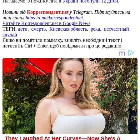
Нагадаємо, з початку літа
в Україні потонули 12 дітей
.
Новини від
Корреспондент.net
у Telegram. Підписуйтесь на
наш канал
https://t.me/korrespondentnet
.
Читайте Korrespondent.net в Google News
ТЕГИ:
дети
,
смерть
,
Киевская область
,
река
,
несчастный
случай
Якщо ви помітили помилку, виділіть необхідний текст і
натисніть Ctrl + Enter, щоб повідомити про це редакцію.