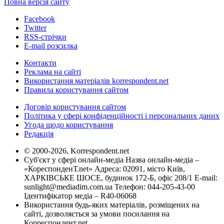
Повна версія сайту
Facebook
Twitter
RSS-стрічки
E-mail розсилка
Контакти
Реклама на сайті
Використання матеріалів korrespondent.net
Правила користування сайтом
Договір користування сайтом
Політика у сфері конфіденційності і персональних даних
Угода щодо користування
Редакція
© 2000-2026, Korrespondent.net
Суб'єкт у сфері онлайн-медіа Назва онлайн-медіа –
«КореспонденТ.net» Адреса: 02091, місто Київ,
ХАРКІВСЬКЕ ШОСЕ, будинок 172-Б, офіс 208/1 E-mail:
sunlight@mediadim.com.ua
Телефон: 044-205-43-00
Ідентифікатор медіа – R40-06068
Використання будь-яких матеріалів, розміщених на
сайті, дозволяється за умови посилання на
Корреспондент.net.