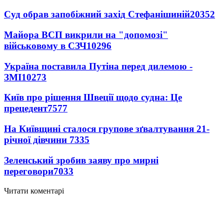
Суд обрав запобіжний захід Стефанішиній
20352
Майора ВСП викрили на "допомозі"
військовому в СЗЧ
10296
Україна поставила Путіна перед дилемою -
ЗМІ
10273
Київ про рішення Швеції щодо судна: Це
прецедент
7577
На Київщині сталося групове зґвалтування 21-
річної дівчини
7335
Зеленський зробив заяву про мирні
переговори
7033
Читати коментарі