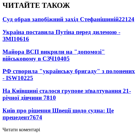
ЧИТАЙТЕ ТАКОЖ
Суд обрав запобіжний захід Стефанішиній
22124
Україна поставила Путіна перед дилемою -
ЗМІ
10616
Майора ВСП викрили на "допомозі"
військовому в СЗЧ
10405
РФ створила "українську бригаду" з полонених
- ISW
10225
На Київщині сталося групове зґвалтування 21-
річної дівчини
7810
Київ про рішення Швеції щодо судна: Це
прецедент
7674
Читати коментарі