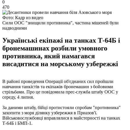
0
470
Фото: Кадр из видео
Сили ООС "знищили противника", частина мішеней були
надводними
Українські екіпажі на танках Т-64Б і
бронемашинах розбили умовного
противника, який намагався
висадитися на морському узбережжі
В районі проведення Операції об'єднаних сил пройшли
навчання танкістів та екіпажів бронемашин з бойовими
стрільбами. Про це повідомила прес-служба штабу ООС у
середу, 4 липня.
За даними штабу, бійці протистояли спробам "противника"
захопити з моря ділянку узбережжя в Приазов'ї.
Військовослужбовці вправлялися в майстерності на танках
Т-64Б і БМП-1.