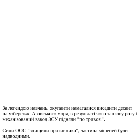
За легендою навчань, окупанти намагалися висадити десант
на узбережжі Азовського моря, в результаті чого танкову роту і
механізований взвод ЗСУ підняли "по тривозі".
Сили ООС "знищили противника", частина мішеней були
надводними.