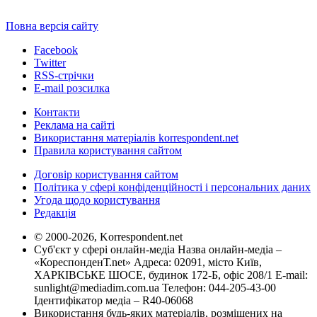
Повна версія сайту
Facebook
Twitter
RSS-стрічки
E-mail розсилка
Контакти
Реклама на сайті
Використання матеріалів korrespondent.net
Правила користування сайтом
Договір користування сайтом
Політика у сфері конфіденційності і персональних даних
Угода щодо користування
Редакція
© 2000-2026, Korrespondent.net
Суб'єкт у сфері онлайн-медіа Назва онлайн-медіа –
«КореспонденТ.net» Адреса: 02091, місто Київ,
ХАРКІВСЬКЕ ШОСЕ, будинок 172-Б, офіс 208/1 E-mail:
sunlight@mediadim.com.ua
Телефон: 044-205-43-00
Ідентифікатор медіа – R40-06068
Використання будь-яких матеріалів, розміщених на