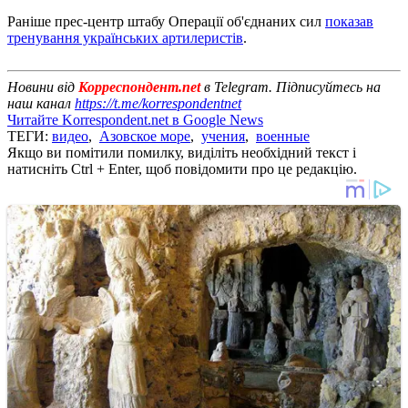
Раніше прес-центр штабу Операції об'єднаних сил
показав
тренування українських артилеристів
.
Новини від
Корреспондент.net
в Telegram. Підписуйтесь на
наш канал
https://t.me/korrespondentnet
Читайте Korrespondent.net в Google News
ТЕГИ:
видео
,
Азовское море
,
учения
,
военные
Якщо ви помітили помилку, виділіть необхідний текст і
натисніть Ctrl + Enter, щоб повідомити про це редакцію.