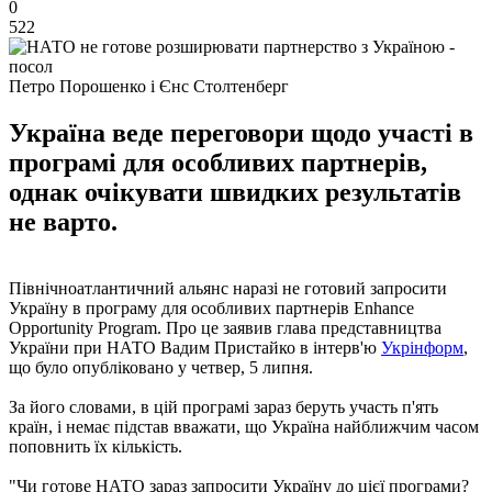
0
522
Петро Порошенко і Єнс Столтенберг
Україна веде переговори щодо участі в
програмі для особливих партнерів,
однак очікувати швидких результатів
не варто.
Північноатлантичний альянс наразі не готовий запросити
Україну в програму для особливих партнерів Enhance
Opportunity Program. Про це заявив глава представництва
України при НАТО Вадим Пристайко в інтерв'ю
Укрінформ
,
що було опубліковано у четвер, 5 липня.
За його словами, в цій програмі зараз беруть участь п'ять
країн, і немає підстав вважати, що Україна найближчим часом
поповнить їх кількість.
"Чи готове НАТО зараз запросити Україну до цієї програми?