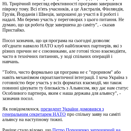
Ні. Трирічний перегляд ефективності програми завершився
півроку тому. Всі п'ять учасників, а це Австралія, Фінляндія,
Грузія, Йорданія і Швеція, запрошені до участі в її роботі і
надалі. Ми беремо участь у переговорах з цього питання. Не
думаю, що ця робота буде завершена до саміту", - сказав
Пристайко.
Посол зазначив, що ця програма на сьогодні дозволяє
об'єднати навколо НАТО клуб найближчих партнерів, які з
різних причин не є союзниками, але готові тісно взаємодіяти,
часто в технічних питаннях, у ході спільних операцій і
навчань.
"Тобто, чисто формально ця програма не є "проривом" або
навіть механізмом євроатлантичної інтеграції. І хоча Україна з
готовністю бере участь у всіх форматах взаємодії, ми також
повинні цінувати ту близькість з Альянсом, яку дає нам статус
Особливого партнера, яким є наша держава для альянсу", -
зазначив посол.
Як повідомлялося,
президент України домовився з
генеральним секретарем НАТО
про спільну заяву на саміті
альянсу на наступному тижні.
Раніше стало відомо, що
Петро Порошенко запрошений на