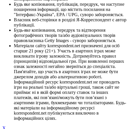
Будь яке копіювання, публікація, передрук, чи наступне
поширення інформації, що містить посилання на
"Інтерфакс-Україна", EPA / UPG, суворо забороняється.
Власник веб-сторінки в розділі Я-Корреспондент є автор
публікації.
Будь-яке копіювання, передрук та відтворення
фотографічних творів та/або аудіовізуальних творів
правовласника Getty Images - суворо забороняється.
Матеріали сайту korrespondent.net призначені для осіб
старше 21 року (21+). Участь в азартних іграх може
викликати ігрову залежність. Дотримуйтесь правил
(принципів) відповідальної гри. При виявленні перших
ознак залежності негайно зверніться до спеціаліста.
Пам'ятайте, що участь в азартних іграх не може бути
джерелом доходів або альтернативою роботі.
Інформаційний ресурс korrespondent.net не проводить
ігри на реальні та/або віртуальні гроші, також сайт не
приймає ні в якій формі оплату ставок та інших
платежів, які пов’язані/можуть бути пов’язані з
азартними іграми, букмекерами чи тоталізаторами. Будь-
які матеріали на інформаційному ресурсі
korrespondent.net публікуються виключно в
інформаційних цілях.
X