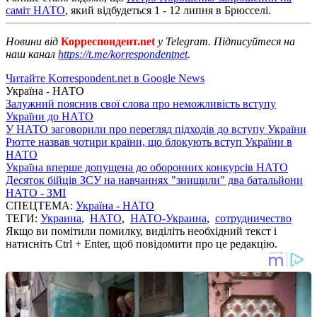
саміт НАТО
, який відбудеться 1 - 12 липня в Брюсселі.
Новини від
Корреспондент.net
у Telegram. Підписуйтеся на
наш канал
https://t.me/korrespondentnet
.
Читайте Korrespondent.net в Google News
Україна - НАТО
Залужний пояснив свої слова про неможливість вступу
України до НАТО
У НАТО заговорили про перегляд підходів до вступу України
Рютте назвав чотири країни, що блокують вступ України в
НАТО
Україна вперше допущена до оборонних конкурсів НАТО
Десяток бійців ЗСУ на навчаннях "знищили" два батальйони
НАТО - ЗМІ
СПЕЦТЕМА:
Україна - НАТО
ТЕГИ:
Украина
,
НАТО
,
НАТО-Украина
,
сотрудничество
Якщо ви помітили помилку, виділіть необхідний текст і
натисніть Ctrl + Enter, щоб повідомити про це редакцію.