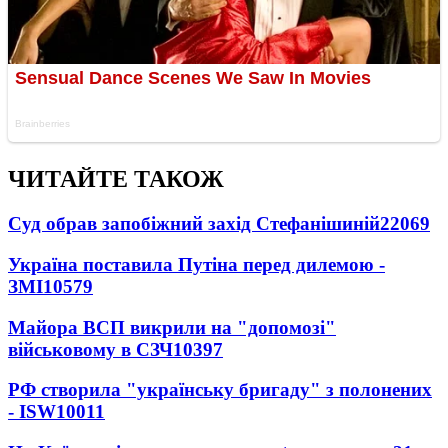
ЧИТАЙТЕ ТАКОЖ
Суд обрав запобіжний захід Стефанішиній
22069
Україна поставила Путіна перед дилемою -
ЗМІ
10579
Майора ВСП викрили на "допомозі"
військовому в СЗЧ
10397
РФ створила "українську бригаду" з полонених
- ISW
10011