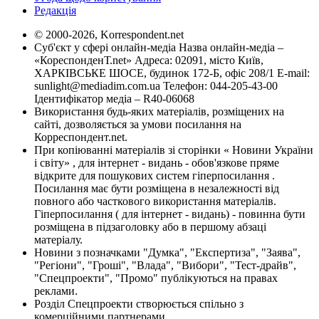
Редакція
© 2000-2026, Korrespondent.net
Суб'єкт у сфері онлайн-медіа Назва онлайн-медіа –
«КореспонденТ.net» Адреса: 02091, місто Київ,
ХАРКІВСЬКЕ ШОСЕ, будинок 172-Б, офіс 208/1 E-mail:
sunlight@mediadim.com.ua
Телефон: 044-205-43-00
Ідентифікатор медіа – R40-06068
Використання будь-яких матеріалів, розміщених на
сайті, дозволяється за умови посилання на
Корреспондент.net.
При копіюванні матеріалів зі сторінки « Новини України
і світу» , для інтернет - видань - обов'язкове пряме
відкрите для пошукових систем гіперпосилання .
Посилання має бути розміщена в незалежності від
повного або часткового використання матеріалів.
Гіперпосилання ( для інтернет - видань) - повинна бути
розміщена в підзаголовку або в першому абзаці
матеріалу.
Новини з позначками "Думка", "Експертиза", "Заява",
"Регіони", "Гроші", "Влада", "Вибори", "Тест-драйв",
"Спецпроекти", "Промо" публікуються на правах
реклами.
Розділ Спецпроекти створюється спільно з
комерційними партнерами.