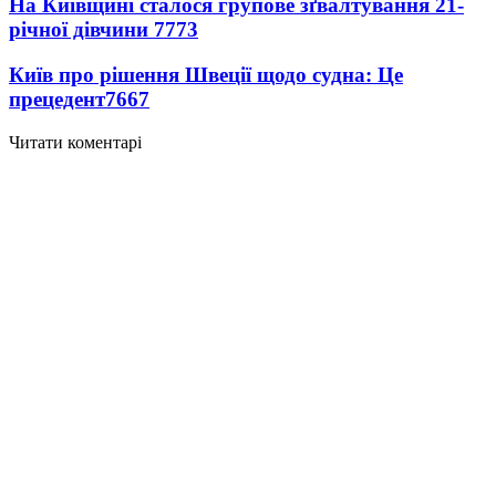
На Київщині сталося групове зґвалтування 21-
річної дівчини
7773
Київ про рішення Швеції щодо судна: Це
прецедент
7667
Читати коментарі