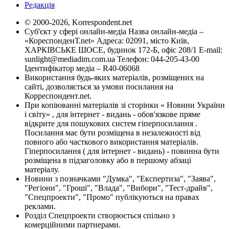
Редакція
© 2000-2026, Korrespondent.net
Суб'єкт у сфері онлайн-медіа Назва онлайн-медіа –
«КореспонденТ.net» Адреса: 02091, місто Київ,
ХАРКІВСЬКЕ ШОСЕ, будинок 172-Б, офіс 208/1 E-mail:
sunlight@mediadim.com.ua
Телефон: 044-205-43-00
Ідентифікатор медіа – R40-06068
Використання будь-яких матеріалів, розміщених на
сайті, дозволяється за умови посилання на
Корреспондент.net.
При копіюванні матеріалів зі сторінки « Новини України
і світу» , для інтернет - видань - обов'язкове пряме
відкрите для пошукових систем гіперпосилання .
Посилання має бути розміщена в незалежності від
повного або часткового використання матеріалів.
Гіперпосилання ( для інтернет - видань) - повинна бути
розміщена в підзаголовку або в першому абзаці
матеріалу.
Новини з позначками "Думка", "Експертиза", "Заява",
"Регіони", "Гроші", "Влада", "Вибори", "Тест-драйв",
"Спецпроекти", "Промо" публікуються на правах
реклами.
Розділ Спецпроекти створюється спільно з
комерційними партнерами.