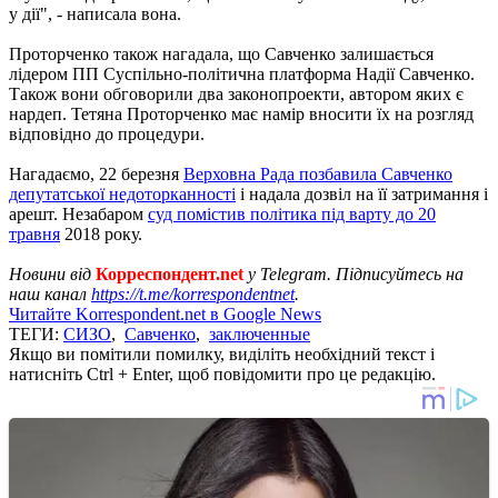
у дії", - написала вона.
Проторченко також нагадала, що Савченко залишається
лідером ПП Суспільно-політична платформа Надії Савченко.
Також вони обговорили два законопроекти, автором яких є
нардеп. Тетяна Проторченко має намір вносити їх на розгляд
відповідно до процедури.
Нагадаємо, 22 березня
Верховна Рада позбавила Савченко
депутатської недоторканності
і надала дозвіл на її затримання і
арешт. Незабаром
суд помістив політика під варту до 20
травня
2018 року.
Новини від
Корреспондент.net
у Telegram. Підписуйтесь на
наш канал
https://t.me/korrespondentnet
.
Читайте Korrespondent.net в Google News
ТЕГИ:
СИЗО
,
Савченко
,
заключенные
Якщо ви помітили помилку, виділіть необхідний текст і
натисніть Ctrl + Enter, щоб повідомити про це редакцію.