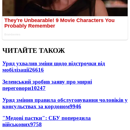
ЧИТАЙТЕ ТАКОЖ
Уряд ухвалив зміни щодо відстрочки від
мобілізації
26616
Зеленський зробив заяву про мирні
переговори
10247
Уряд змінив правила обслуговування чоловіків у
консульствах за кордоном
9946
"Медові пастки": СБУ попередила
військових
9758