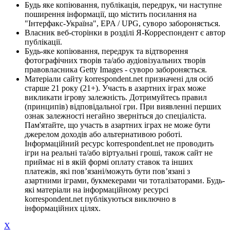
Будь яке копіювання, публікація, передрук, чи наступне
поширення інформації, що містить посилання на
"Інтерфакс-Україна", EPA / UPG, суворо забороняється.
Власник веб-сторінки в розділі Я-Корреспондент є автор
публікації.
Будь-яке копіювання, передрук та відтворення
фотографічних творів та/або аудіовізуальних творів
правовласника Getty Images - суворо забороняється.
Матеріали сайту korrespondent.net призначені для осіб
старше 21 року (21+). Участь в азартних іграх може
викликати ігрову залежність. Дотримуйтесь правил
(принципів) відповідальної гри. При виявленні перших
ознак залежності негайно зверніться до спеціаліста.
Пам'ятайте, що участь в азартних іграх не може бути
джерелом доходів або альтернативою роботі.
Інформаційний ресурс korrespondent.net не проводить
ігри на реальні та/або віртуальні гроші, також сайт не
приймає ні в якій формі оплату ставок та інших
платежів, які пов’язані/можуть бути пов’язані з
азартними іграми, букмекерами чи тоталізаторами. Будь-
які матеріали на інформаційному ресурсі
korrespondent.net публікуються виключно в
інформаційних цілях.
X