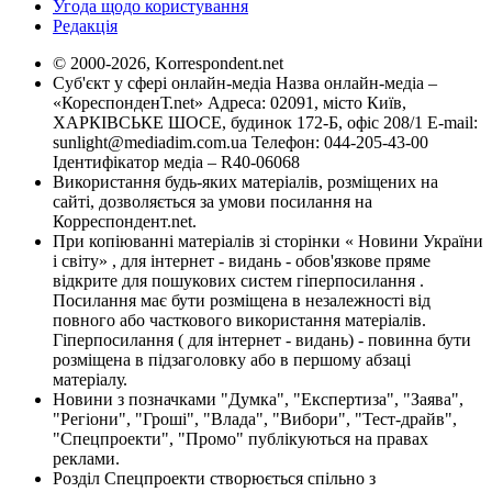
Угода щодо користування
Редакція
© 2000-2026, Korrespondent.net
Суб'єкт у сфері онлайн-медіа Назва онлайн-медіа –
«КореспонденТ.net» Адреса: 02091, місто Київ,
ХАРКІВСЬКЕ ШОСЕ, будинок 172-Б, офіс 208/1 E-mail:
sunlight@mediadim.com.ua
Телефон: 044-205-43-00
Ідентифікатор медіа – R40-06068
Використання будь-яких матеріалів, розміщених на
сайті, дозволяється за умови посилання на
Корреспондент.net.
При копіюванні матеріалів зі сторінки « Новини України
і світу» , для інтернет - видань - обов'язкове пряме
відкрите для пошукових систем гіперпосилання .
Посилання має бути розміщена в незалежності від
повного або часткового використання матеріалів.
Гіперпосилання ( для інтернет - видань) - повинна бути
розміщена в підзаголовку або в першому абзаці
матеріалу.
Новини з позначками "Думка", "Експертиза", "Заява",
"Регіони", "Гроші", "Влада", "Вибори", "Тест-драйв",
"Спецпроекти", "Промо" публікуються на правах
реклами.
Розділ Спецпроекти створюється спільно з