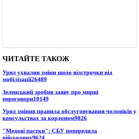
ЧИТАЙТЕ ТАКОЖ
Уряд ухвалив зміни щодо відстрочки від
мобілізації
26489
Зеленський зробив заяву про мирні
переговори
10149
Уряд змінив правила обслуговування чоловіків у
консульствах за кордоном
9826
"Медові пастки": СБУ попередила
військових
9624