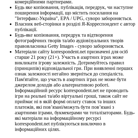
комерційними партнерами.
Будь яке копіювання, публікація, передрук, чи наступне
поширення інформації, що містить посилання на
"Інтерфакс-Україна", EPA / UPG, суворо забороняється.
Власник веб-сторінки в розділі Я-Корреспондент є автор
публікації.
Будь-яке копіювання, передрук та відтворення
фотографічних творів та/або аудіовізуальних творів
правовласника Getty Images - суворо забороняється.
Матеріали сайту korrespondent.net призначені для осіб
старше 21 року (21+). Участь в азартних іграх може
викликати ігрову залежність. Дотримуйтесь правил
(принципів) відповідальної гри. При виявленні перших
ознак залежності негайно зверніться до спеціаліста.
Пам'ятайте, що участь в азартних іграх не може бути
джерелом доходів або альтернативою роботі.
Інформаційний ресурс korrespondent.net не проводить
ігри на реальні та/або віртуальні гроші, також сайт не
приймає ні в якій формі оплату ставок та інших
платежів, які пов’язані/можуть бути пов’язані з
азартними іграми, букмекерами чи тоталізаторами. Будь-
які матеріали на інформаційному ресурсі
korrespondent.net публікуються виключно в
інформаційних цілях.