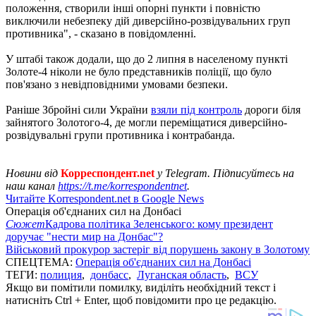
положення, створили інші опорні пункти і повністю
виключили небезпеку дій диверсійно-розвідувальних груп
противника", - сказано в повідомленні.
У штабі також додали, що до 2 липня в населеному пункті
Золоте-4 ніколи не було представників поліції, що було
пов'язано з невідповідними умовами безпеки.
Раніше Збройні сили України
взяли під контроль
дороги біля
зайнятого Золотого-4, де могли переміщатися диверсійно-
розвідувальні групи противника і контрабанда.
Новини від
Корреспондент.net
у Telegram. Підписуйтесь на
наш канал
https://t.me/korrespondentnet
.
Читайте Korrespondent.net в Google News
Операція об'єднаних сил на Донбасі
Сюжет
Кадрова політика Зеленського: кому президент
доручає "нести мир на Донбас"?
Військовий прокурор застеріг від порушень закону в Золотому
СПЕЦТЕМА:
Операція об'єднаних сил на Донбасі
ТЕГИ:
полиция
,
донбасс
,
Луганская область
,
ВСУ
Якщо ви помітили помилку, виділіть необхідний текст і
натисніть Ctrl + Enter, щоб повідомити про це редакцію.