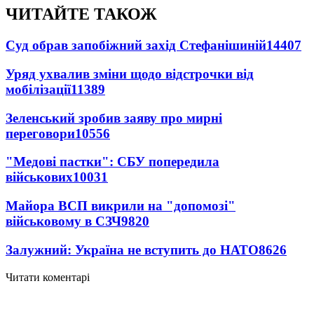
ЧИТАЙТЕ ТАКОЖ
Суд обрав запобіжний захід Стефанішиній
14407
Уряд ухвалив зміни щодо відстрочки від
мобілізації
11389
Зеленський зробив заяву про мирні
переговори
10556
"Медові пастки": СБУ попередила
військових
10031
Майора ВСП викрили на "допомозі"
військовому в СЗЧ
9820
Залужний: Україна не вступить до НАТО
8626
Читати коментарі