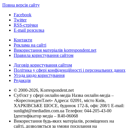
Повна версія сайту
Facebook
Twitter
RSS-стрічки
E-mail розсилка
Контакти
Реклама на сайті
Використання матеріалів korrespondent.net
Правила користування сайтом
Договір користування сайтом
Політика у сфері конфіденційності і персональних даних
Угода щодо користування
Редакція
© 2000-2026, Korrespondent.net
Суб'єкт у сфері онлайн-медіа Назва онлайн-медіа –
«КореспонденТ.net» Адреса: 02091, місто Київ,
ХАРКІВСЬКЕ ШОСЕ, будинок 172-Б, офіс 208/1 E-mail:
sunlight@mediadim.com.ua
Телефон: 044-205-43-00
Ідентифікатор медіа – R40-06068
Використання будь-яких матеріалів, розміщених на
сайті, дозволяється за умови посилання на