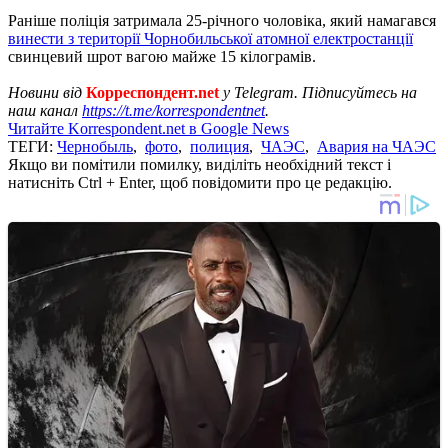
Раніше поліція затримала 25-річного чоловіка, який намагався
винести з території Чорнобильської атомної електростанції
свинцевий шрот вагою майже 15 кілограмів.
Новини від
Корреспондент.net
у Telegram. Підписуйтесь на
наш канал
https://t.me/korrespondentnet
.
Читайте Korrespondent.net в Google News
ТЕГИ:
Чернобыль
,
фото
,
полиция
,
ЧАЭС
,
Авария на ЧАЭС
Якщо ви помітили помилку, виділіть необхідний текст і
натисніть Ctrl + Enter, щоб повідомити про це редакцію.