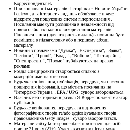
Корреспондент.net.
При копіюванні матеріалів зі сторінки « Новини України
і світу» , для інтернет - видань - обов'язкове пряме
відкрите для пошукових систем гіперпосилання .
Посилання має бути розміщена в незалежності від
повного або часткового використання матеріалів.
Гіперпосилання ( для інтернет - видань) - повинна бути
розміщена в підзаголовку або в першому абзаці
матеріалу.
Новини з позначками "Думка", "Експертиза", "Заява",
"Регіони", "Гроші", "Влада", "Вибори", "Тест-драйв",
"Спецпроекти", "Промо" публікуються на правах
реклами.
Розділ Спецпроекти створюється спільно з
комерційними партнерами.
Будь яке копіювання, публікація, передрук, чи наступне
поширення інформації, що містить посилання на
"Інтерфакс-Україна", EPA / UPG, суворо забороняється.
Власник веб-сторінки в розділі Я-Корреспондент є автор
публікації.
Будь-яке копіювання, передрук та відтворення
фотографічних творів та/або аудіовізуальних творів
правовласника Getty Images - суворо забороняється.
Матеріали сайту korrespondent.net призначені для осіб
старше 21 року (21+). Участь в азартних іграх може