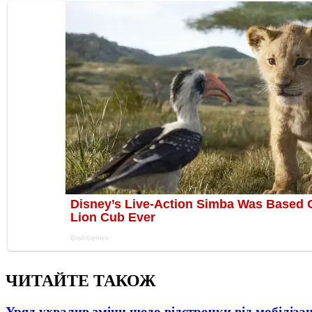
ЧИТАЙТЕ ТАКОЖ
Уряд ухвалив зміни щодо відстрочки від мобілізац