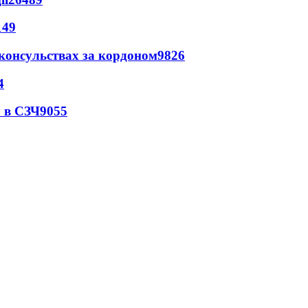
149
 консульствах за кордоном
9826
4
 в СЗЧ
9055