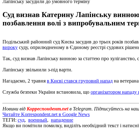
Лапінську засудили до умовного терміну
Суд визнав Катерину Лапінську винною з
позбавлення волі з випробувальним терм
Подільський районний суд Києва засудив до трьох років позба
вироку
суду, оприлюдненому в Єдиному реєстрі судових рішень
Так, суд визнав Лапінську винною за статтею про хуліганство, с
Лапінську звільнили з-під варти.
Нагадаємо, 2 травня
в Києві стався груповий напад
на ветерана
Служба безпеки України встановила, що
організатором нападу 
Новини від
Корреспондент.net
в Telegram. Підписуйтесь на на
Читайте Korrespondent.net в Google News
ТЕГИ:
суд
,
военный
,
нападение
Якщо ви помітили помилку, виділіть необхідний текст і натисніт