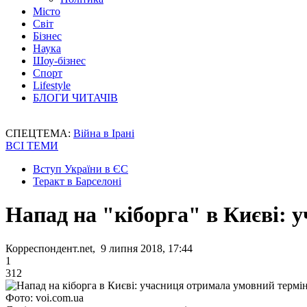
Місто
Світ
Бізнес
Наука
Шоу-бізнес
Спорт
Lifestyle
БЛОГИ ЧИТАЧІВ
СПЕЦТЕМА:
Війна в Ірані
ВСІ ТЕМИ
Вступ України в ЄС
Теракт в Барселоні
Напад на "кіборга" в Києві: 
Корреспондент.net, 9 липня 2018, 17:44
1
312
Фото: voi.com.ua