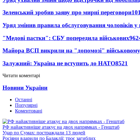
Зеленський зробив заяву про мирні переговори
10
Уряд змінив правила обслуговування чоловіків у
"Медові пастки": СБУ попередила військових
962
Майора ВСП викрили на "допомозі" військовому
Залужний: Україна не вступить до НАТО
8521
Читати коментарі
Новини України
Останні
Популярні
Коментовані
РФ найактивніше атакує на двох напрямках - Генштаб
Удар по Сумах: постраждали 13 людей
Росіяни вдарили по Балаклії: троє загиблих