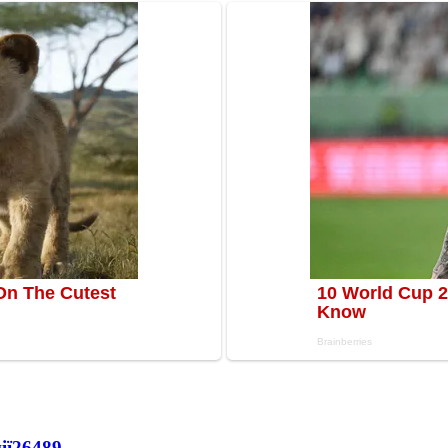
ії
26489