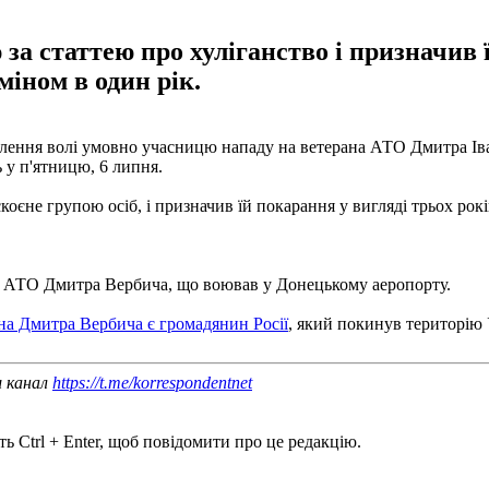
а статтею про хуліганство і призначив ї
іном в один рік.
влення волі умовно учасницю нападу на ветерана АТО Дмитра Ів
 у п'ятницю, 6 липня.
коєне групою осіб, і призначив їй покарання у вигляді трьох рок
 АТО Дмитра Вербича, що воював у Донецькому аеропорту.
на Дмитра Вербича є громадянин Росії
, який покинув територію 
ш канал
https://t.me/korrespondentnet
ь Ctrl + Enter, щоб повідомити про це редакцію.