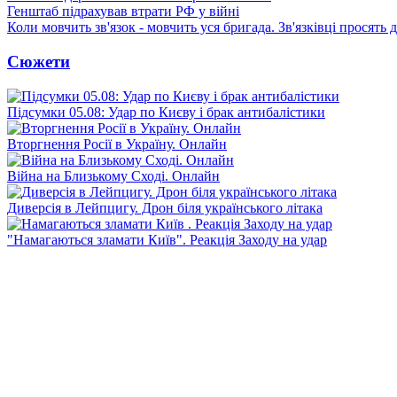
Генштаб підрахував втрати РФ у війні
Коли мовчить зв'язок - мовчить уся бригада. Зв'язківці просять
Сюжети
Підсумки 05.08: Удар по Києву і брак антибалістики
Вторгнення Росії в Україну. Онлайн
Війна на Близькому Сході. Онлайн
Диверсія в Лейпцигу. Дрон біля українського літака
"Намагаються зламати Київ". Реакція Заходу на удар