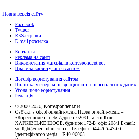
Повна версія сайту
Facebook
Twitter
RSS-стрічки
E-mail розсилка
Контакти
Реклама на сайті
Використання матеріалів korrespondent.net
Правила користування сайтом
Договір користування сайтом
Політика у сфері конфіденційності і персональних даних
Угода щодо користування
Редакція
© 2000-2026, Korrespondent.net
Суб'єкт у сфері онлайн-медіа Назва онлайн-медіа –
«КореспонденТ.net» Адреса: 02091, місто Київ,
ХАРКІВСЬКЕ ШОСЕ, будинок 172-Б, офіс 208/1 E-mail:
sunlight@mediadim.com.ua
Телефон: 044-205-43-00
Ідентифікатор медіа – R40-06068