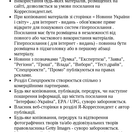
Використання будь-яких матеріалів, розміщених на
сайті, дозволяється за умови посилання на
Корреспондент.net.
При копіюванні матеріалів зі сторінки « Новини України
і світу» , для інтернет - видань - обов'язкове пряме
відкрите для пошукових систем гіперпосилання .
Посилання має бути розміщена в незалежності від
повного або часткового використання матеріалів.
Гіперпосилання ( для інтернет - видань) - повинна бути
розміщена в підзаголовку або в першому абзаці
матеріалу.
Новини з позначками "Думка", "Експертиза", "Заява",
"Регіони", "Гроші", "Влада", "Вибори", "Тест-драйв",
"Спецпроекти", "Промо" публікуються на правах
реклами.
Розділ Спецпроекти створюється спільно з
комерційними партнерами.
Будь яке копіювання, публікація, передрук, чи наступне
поширення інформації, що містить посилання на
"Інтерфакс-Україна", EPA / UPG, суворо забороняється.
Власник веб-сторінки в розділі Я-Корреспондент є автор
публікації.
Будь-яке копіювання, передрук та відтворення
фотографічних творів та/або аудіовізуальних творів
правовласника Getty Images - суворо забороняється.