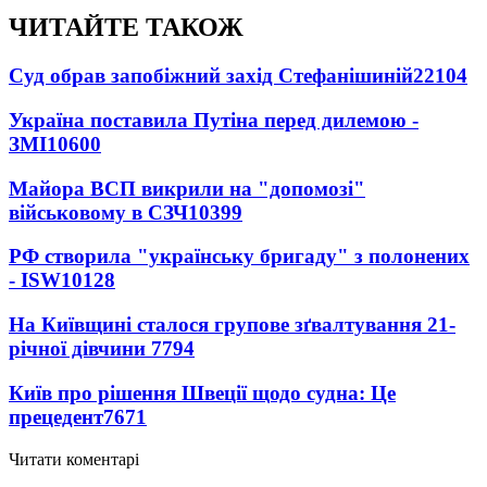
ЧИТАЙТЕ ТАКОЖ
Суд обрав запобіжний захід Стефанішиній
22104
Україна поставила Путіна перед дилемою -
ЗМІ
10600
Майора ВСП викрили на "допомозі"
військовому в СЗЧ
10399
РФ створила "українську бригаду" з полонених
- ISW
10128
На Київщині сталося групове зґвалтування 21-
річної дівчини
7794
Київ про рішення Швеції щодо судна: Це
прецедент
7671
Читати коментарі