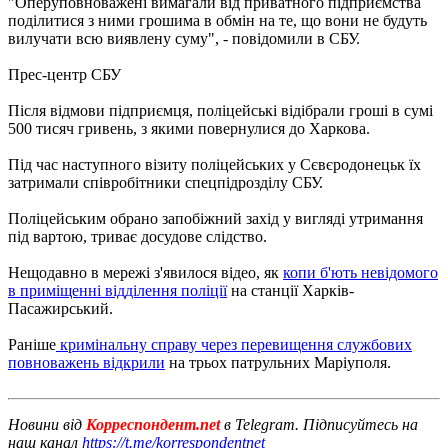
"Оперуповноважені вимагали від приватного підприємства
поділитися з ними грошима в обмін на те, що вони не будуть
вилучати всю виявлену суму", - повідомили в СБУ.
Прес-центр СБУ
Після відмови підприємця, поліцейські відібрали гроші в сумі
500 тисяч гривень, з якими повернулися до Харкова.
Під час наступного візиту поліцейських у Сєвєродонецьк їх
затримали співробітники спецпідрозділу СБУ.
Поліцейським обрано запобіжний захід у вигляді утримання
під вартою, триває досудове слідство.
Нещодавно в мережі з'явилося відео, як
копи б'ють невідомого
в приміщенні відділення поліції
на станції Харків-
Пасажирський.
Раніше
кримінальну справу через перевищення службових
повноважень відкрили
на трьох патрульних Маріуполя.
Новини від
Корреспондент.net
в Telegram. Підписуйтесь на
наш канал
https://t.me/korrespondentnet