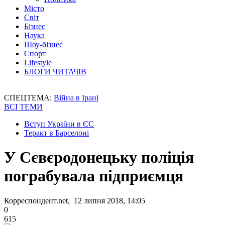
Місто
Світ
Бізнес
Наука
Шоу-бізнес
Спорт
Lifestyle
БЛОГИ ЧИТАЧІВ
СПЕЦТЕМА:
Війна в Ірані
ВСІ ТЕМИ
Вступ України в ЄС
Теракт в Барселоні
У Сєвєродонецьку поліція
пограбувала підприємця
Корреспондент.net, 12 липня 2018, 14:05
0
615