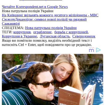
Читайте Korrespondent.net в Google News
Нова патрульна поліція України
На Київщині звільнять кожного десятого міліціонера - МВС
Сюжет
Деканоїдзе: cимвол нової поліції чи рядовий
Саакашвілі
СПЕЦТЕМА:
Нова патрульна поліція України
ТЕГИ:
коррупция
,
ограбление
,
борьба с коррупцией
,
Коррупция в Украине
,
Луганская область
,
Северодонецк
Якщо ви помітили помилку, виділіть необхідний текст і
натисніть Ctrl + Enter, щоб повідомити про це редакцію.