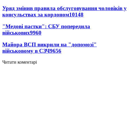
Уряд змінив правила обслуговування чоловіків у
консульствах за кордоном
10148
"Медові пастки": СБУ попередила
військових
9960
Майора ВСП викрили на "допомозі"
військовому в СЗЧ
9656
Читати коментарі