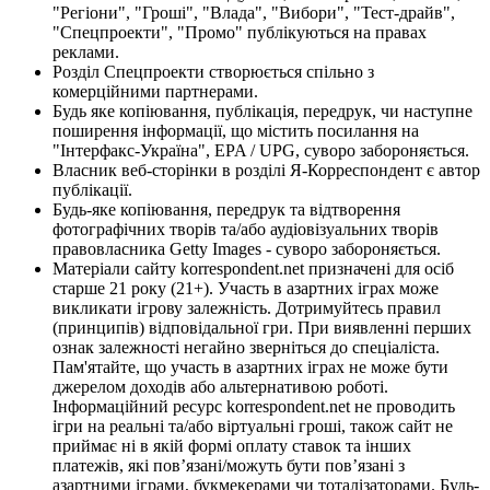
"Регіони", "Гроші", "Влада", "Вибори", "Тест-драйв",
"Спецпроекти", "Промо" публікуються на правах
реклами.
Розділ Спецпроекти створюється спільно з
комерційними партнерами.
Будь яке копіювання, публікація, передрук, чи наступне
поширення інформації, що містить посилання на
"Інтерфакс-Україна", EPA / UPG, суворо забороняється.
Власник веб-сторінки в розділі Я-Корреспондент є автор
публікації.
Будь-яке копіювання, передрук та відтворення
фотографічних творів та/або аудіовізуальних творів
правовласника Getty Images - суворо забороняється.
Матеріали сайту korrespondent.net призначені для осіб
старше 21 року (21+). Участь в азартних іграх може
викликати ігрову залежність. Дотримуйтесь правил
(принципів) відповідальної гри. При виявленні перших
ознак залежності негайно зверніться до спеціаліста.
Пам'ятайте, що участь в азартних іграх не може бути
джерелом доходів або альтернативою роботі.
Інформаційний ресурс korrespondent.net не проводить
ігри на реальні та/або віртуальні гроші, також сайт не
приймає ні в якій формі оплату ставок та інших
платежів, які пов’язані/можуть бути пов’язані з
азартними іграми, букмекерами чи тоталізаторами. Будь-