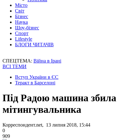
Місто
Світ
Бізнес
Наука
Шоу-бізнес
Спорт
Lifestyle
БЛОГИ ЧИТАЧІВ
СПЕЦТЕМА:
Війна в Ірані
ВСІ ТЕМИ
Вступ України в ЄС
Теракт в Барселоні
Під Радою машина збила
мітингувальника
Корреспондент.net, 13 липня 2018, 15:44
0
909