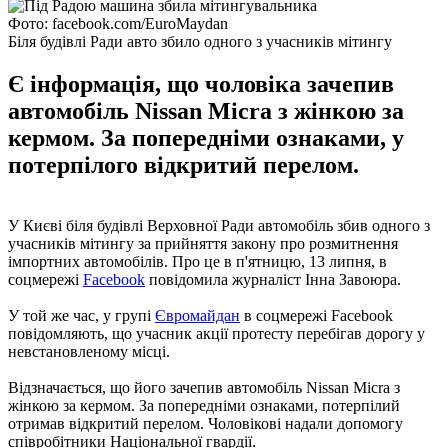
Фото: facebook.com/EuroMaydan
Біля будівлі Ради авто збило одного з учасників мітингу
Є інформація, що чоловіка зачепив
автомобіль Nissan Micra з жінкою за
кермом. За попередніми ознаками, у
потерпілого відкритий перелом.
У Києві біля будівлі Верховної Ради автомобіль збив одного з
учасників мітингу за прийняття закону про розмитнення
імпортних автомобілів. Про це в п'ятницю, 13 липня, в
соцмережі
Facebook
повідомила журналіст Інна Завоюра.
У той же час, у групі
Євромайдан
в соцмережі Facebook
повідомляють, що учасник акції протесту перебігав дорогу у
невстановленому місці.
Відзначається, що його зачепив автомобіль Nissan Micra з
жінкою за кермом. За попередніми ознаками, потерпілий
отримав відкритий перелом. Чоловікові надали допомогу
співробітники Національної гвардії.