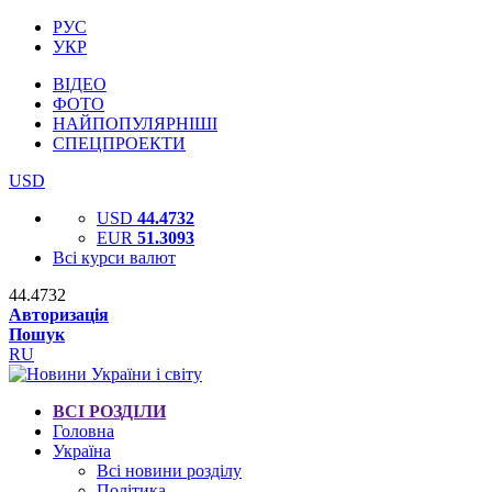
РУС
УКР
ВІДЕО
ФОТО
НАЙПОПУЛЯРНІШІ
СПЕЦПРОЕКТИ
USD
USD
44.4732
EUR
51.3093
Всі курси валют
44.4732
Авторизація
Пошук
RU
ВСІ РОЗДІЛИ
Головна
Україна
Всі новини розділу
Політика