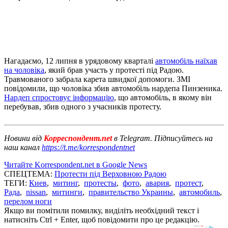
Нагадаємо, 12 липня в урядовому кварталі
автомобіль наїхав
на чоловіка
, який брав участь у протесті під Радою.
Травмованого забрала карета швидкої допомоги. ЗМІ
повідомили, що чоловіка збив автомобіль нардепа Пинзеника.
Нардеп спростовує інформацію
, що автомобіль, в якому він
перебував, збив одного з учасників протесту.
Новини від
Корреспондент.net
в Telegram. Підписуйтесь на
наш канал
https://t.me/korrespondentnet
Читайте Korrespondent.net в Google News
СПЕЦТЕМА:
Протести під Верховною Радою
ТЕГИ:
Киев
,
митинг
,
протесты
,
фото
,
авария
,
протест
,
Рада
,
nissan
,
митинги
,
правительство Украины
,
автомобиль
,
перелом ноги
Якщо ви помітили помилку, виділіть необхідний текст і
натисніть Ctrl + Enter, щоб повідомити про це редакцію.