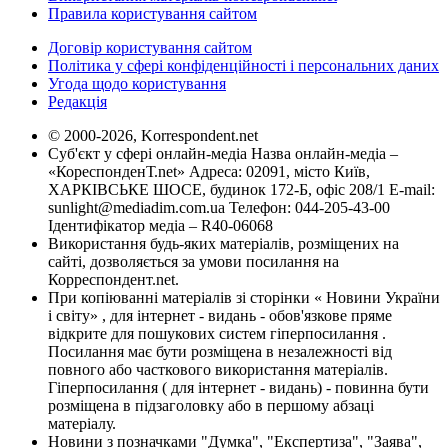
Правила користування сайтом
Договір користування сайтом
Політика у сфері конфіденційності і персональних даних
Угода щодо користування
Редакція
© 2000-2026, Korrespondent.net
Суб'єкт у сфері онлайн-медіа Назва онлайн-медіа –
«КореспонденТ.net» Адреса: 02091, місто Київ,
ХАРКІВСЬКЕ ШОСЕ, будинок 172-Б, офіс 208/1 E-mail:
sunlight@mediadim.com.ua
Телефон: 044-205-43-00
Ідентифікатор медіа – R40-06068
Використання будь-яких матеріалів, розміщених на
сайті, дозволяється за умови посилання на
Корреспондент.net.
При копіюванні матеріалів зі сторінки « Новини України
і світу» , для інтернет - видань - обов'язкове пряме
відкрите для пошукових систем гіперпосилання .
Посилання має бути розміщена в незалежності від
повного або часткового використання матеріалів.
Гіперпосилання ( для інтернет - видань) - повинна бути
розміщена в підзаголовку або в першому абзаці
матеріалу.
Новини з позначками "Думка", "Експертиза", "Заява",