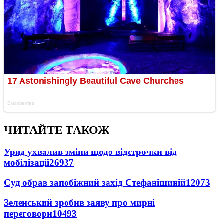
ЧИТАЙТЕ ТАКОЖ
Уряд ухвалив зміни щодо відстрочки від
мобілізації
26937
Суд обрав запобіжний захід Стефанішиній
12073
Зеленський зробив заяву про мирні
переговори
10493