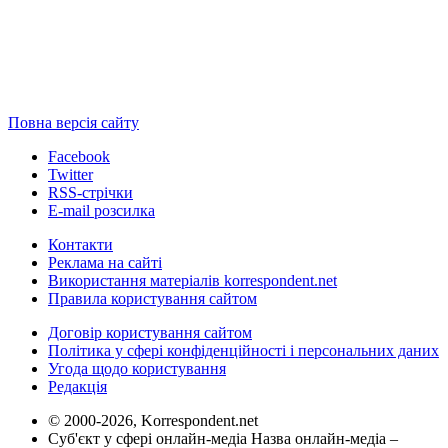
Повна версія сайту
Facebook
Twitter
RSS-стрічки
E-mail розсилка
Контакти
Реклама на сайті
Використання матеріалів korrespondent.net
Правила користування сайтом
Договір користування сайтом
Політика у сфері конфіденційності і персональних даних
Угода щодо користування
Редакція
© 2000-2026, Korrespondent.net
Суб'єкт у сфері онлайн-медіа Назва онлайн-медіа –