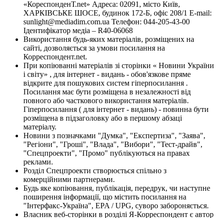
«КореспонденТ.net» Адреса: 02091, місто Київ,
ХАРКІВСЬКЕ ШОСЕ, будинок 172-Б, офіс 208/1 E-mail:
sunlight@mediadim.com.ua
Телефон: 044-205-43-00
Ідентифікатор медіа – R40-06068
Використання будь-яких матеріалів, розміщених на
сайті, дозволяється за умови посилання на
Корреспондент.net.
При копіюванні матеріалів зі сторінки « Новини України
і світу» , для інтернет - видань - обов'язкове пряме
відкрите для пошукових систем гіперпосилання .
Посилання має бути розміщена в незалежності від
повного або часткового використання матеріалів.
Гіперпосилання ( для інтернет - видань) - повинна бути
розміщена в підзаголовку або в першому абзаці
матеріалу.
Новини з позначками "Думка", "Експертиза", "Заява",
"Регіони", "Гроші", "Влада", "Вибори", "Тест-драйв",
"Спецпроекти", "Промо" публікуються на правах
реклами.
Розділ Спецпроекти створюється спільно з
комерційними партнерами.
Будь яке копіювання, публікація, передрук, чи наступне
поширення інформації, що містить посилання на
"Інтерфакс-Україна", EPA / UPG, суворо забороняється.
Власник веб-сторінки в розділі Я-Корреспондент є автор