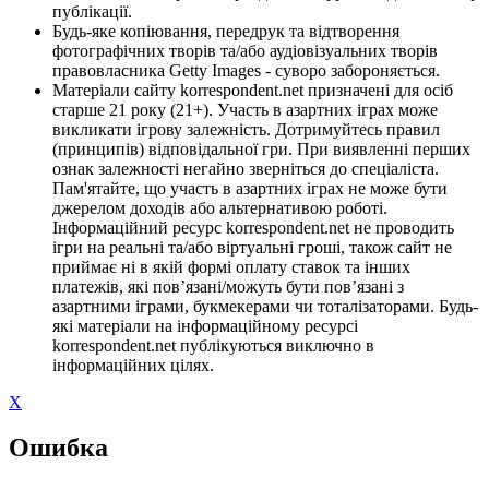
публікації.
Будь-яке копіювання, передрук та відтворення
фотографічних творів та/або аудіовізуальних творів
правовласника Getty Images - суворо забороняється.
Матеріали сайту korrespondent.net призначені для осіб
старше 21 року (21+). Участь в азартних іграх може
викликати ігрову залежність. Дотримуйтесь правил
(принципів) відповідальної гри. При виявленні перших
ознак залежності негайно зверніться до спеціаліста.
Пам'ятайте, що участь в азартних іграх не може бути
джерелом доходів або альтернативою роботі.
Інформаційний ресурс korrespondent.net не проводить
ігри на реальні та/або віртуальні гроші, також сайт не
приймає ні в якій формі оплату ставок та інших
платежів, які пов’язані/можуть бути пов’язані з
азартними іграми, букмекерами чи тоталізаторами. Будь-
які матеріали на інформаційному ресурсі
korrespondent.net публікуються виключно в
інформаційних цілях.
X
Ошибка