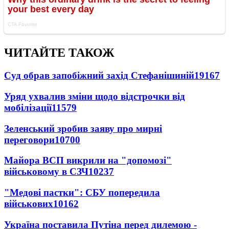
ЧИТАЙТЕ ТАКОЖ
Суд обрав запобіжний захід Стефанішиній
19167
Уряд ухвалив зміни щодо відстрочки від
мобілізації
11579
Зеленський зробив заяву про мирні
переговори
10700
Майора ВСП викрили на "допомозі"
військовому в СЗЧ
10237
"Медові пастки": СБУ попередила
військових
10162
Україна поставила Путіна перед дилемою -