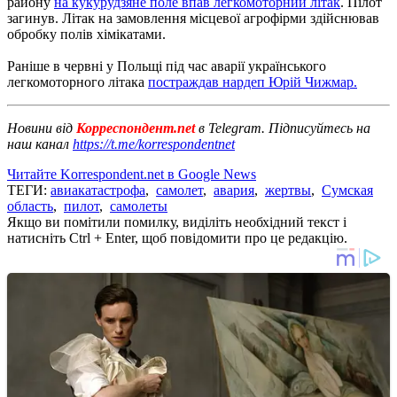
району
на кукурудзяне поле впав легкомоторний літак
.
Пілот
загинув.
Літак на замовлення місцевої агрофірми здійснював
обробку полів хімікатами.
Раніше в червні у Польщі під час аварії українського
легкомоторного літака
постраждав нардеп Юрій Чижмар.
Новини від
Корреспондент.net
в Telegram. Підписуйтесь на
наш канал
https://t.me/korrespondentnet
Читайте Korrespondent.net в Google News
ТЕГИ:
авиакатастрофа
,
самолет
,
авария
,
жертвы
,
Сумская
область
,
пилот
,
самолеты
Якщо ви помітили помилку, виділіть необхідний текст і
натисніть Ctrl + Enter, щоб повідомити про це редакцію.