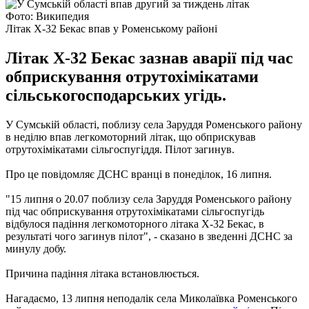
Фото: Википедия
Літак X-32 Бекас впав у Роменському районі
Літак X-32 Бекас зазнав аварії під час
обприскування отрутохімікатами
сільськогосподарських угідь.
У Сумській області, поблизу села Заруддя Роменського району
в неділю впав легкомоторний літак, що обприскував
отрутохімікатами сільгоспугіддя.
Пілот загинув.
Про це повідомляє ДСНС вранці в понеділок, 16 липня.
"15 липня о 20.07 поблизу села Заруддя Роменського району
під час обприскування отрутохімікатами сільгоспугідь
відбулося падіння легкомоторного літака X-32 Бекас, в
результаті чого загинув пілот", - сказано в зведенні ДСНС за
минулу добу.
Причина падіння літака встановлюється.
Нагадаємо, 13 липня неподалік села Миколаївка Роменського