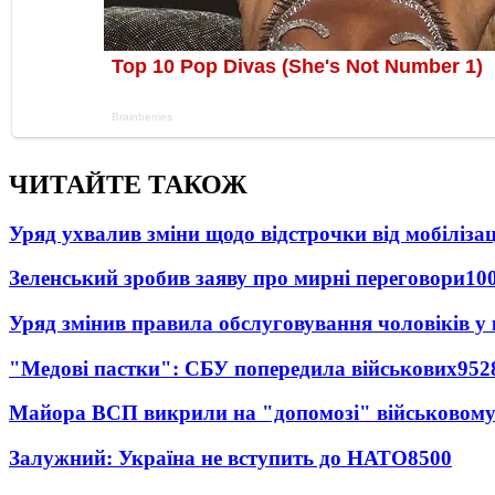
ЧИТАЙТЕ ТАКОЖ
Уряд ухвалив зміни щодо відстрочки від мобілізац
Зеленський зробив заяву про мирні переговори
10
Уряд змінив правила обслуговування чоловіків у
"Медові пастки": СБУ попередила військових
952
Майора ВСП викрили на "допомозі" військовому
Залужний: Україна не вступить до НАТО
8500