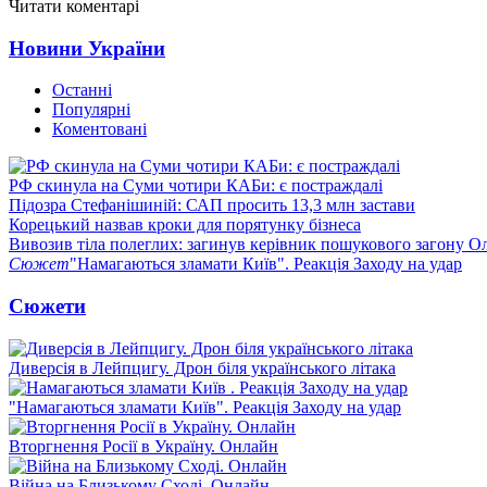
Читати коментарі
Новини України
Останні
Популярні
Коментовані
РФ скинула на Суми чотири КАБи: є постраждалі
Підозра Стефанішиній: САП просить 13,3 млн застави
Корецький назвав кроки для порятунку бізнеса
Вивозив тіла полеглих: загинув керівник пошукового загону О
Сюжет
"Намагаються зламати Київ". Реакція Заходу на удар
Сюжети
Диверсія в Лейпцигу. Дрон біля українського літака
"Намагаються зламати Київ". Реакція Заходу на удар
Вторгнення Росії в Україну. Онлайн
Війна на Близькому Сході. Онлайн