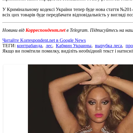
У Кримінальному кодексі України тепер буде нова стаття №201-1
всіх цих товарів буде передбачати відповідальність у вигляді поз
Новини від
Корреспондент.net
в Telegram. Підписуйтесь на на
Читайте Korrespondent.net в Google News
ТЕГИ:
контрабанда
,
лес
,
Кабмин Украины
,
вырубка леса
,
про
Якщо ви помітили помилку, виділіть необхідний текст і натисніт