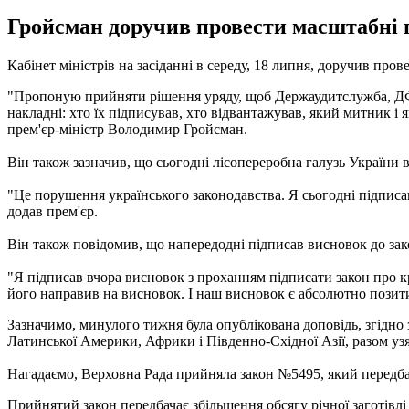
Гройсман доручив провести масштабні пе
Кабінет міністрів на засіданні в середу, 18 липня, доручив пров
"Пропоную прийняти рішення уряду, щоб Держаудитслужба, ДФС,
накладні: хто їх підписував, хто відвантажував, який митник і
прем'єр-міністр Володимир Гройсман.
Він також зазначив, що сьогодні лісопереробна галузь України в
"Це порушення українського законодавства. Я сьогодні підписа
додав прем'єр.
Він також повідомив, що напередодні підписав висновок до зак
"Я підписав вчора висновок з проханням підписати закон про 
його направив на висновок. І наш висновок є абсолютно позити
Зазначимо, минулого тижня була опублікована доповідь, згідно
Латинської Америки, Африки і Південно-Східної Азії, разом уз
Нагадаємо, Верховна Рада прийняла закон №5495, який передб
Прийнятий закон передбачає збільшення обсягу річної заготівлі 