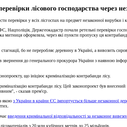
ревірки лісового господарства через нез
ести перевірки у всіх лісгоспах на предмет незаконної вирубки і 
 Нацполіція, Держгеокадастр почали ретельні перевірки господа
 яка митниця оформляла, через які пункти пропуску ця контрабан
 стагнації, бо не переробляє деревину в Україні, а вивозить сиро
в звернення до генерального прокурора України з наявною інфор
онопроекту, що ініціює криміналізацію контрабанди лісу.
криміналізацію контрабанди лісу. Цей законопроект був внесен
вним", - сказав прем'єр.
 з якою
з України в країни ЄС імпортується більше незаконної де
ятих.
ачає
введення кримінальної відповідальності за незаконне вивезе
лісоматеріалів з 20 млн кубічних метрів до 25 мільйонів.