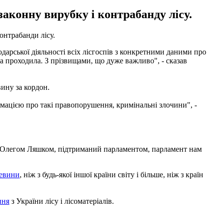
аконну вирубку і контрабанду лісу.
контрабанди лісу.
рської діяльності всіх лісгоспів з конкретними даними про
да проходила. З прізвищами, що дуже важливо", - сказав
вину за кордон.
мацією про такі правопорушення, кримінальні злочини", -
ий Олегом Ляшком, підтриманий парламентом, парламент нам
ревини
, ніж з будь-якої іншої країни світу і більше, ніж з країн
ння
з України лісу і лісоматеріалів.