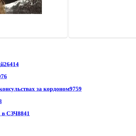
ії
26414
076
 консульствах за кордоном
9759
8
 в СЗЧ
8841