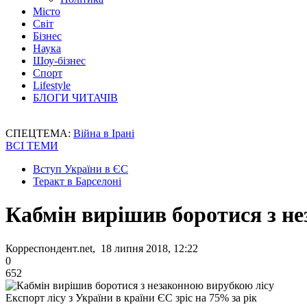
Місто
Світ
Бізнес
Наука
Шоу-бізнес
Спорт
Lifestyle
БЛОГИ ЧИТАЧІВ
СПЕЦТЕМА:
Війна в Ірані
ВСІ ТЕМИ
Вступ України в ЄС
Теракт в Барселоні
Кабмін вирішив боротися з н
Корреспондент.net, 18 липня 2018, 12:22
0
652
Експорт лісу з України в країни ЄС зріс на 75% за рік