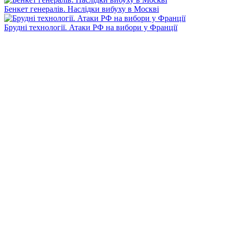
Бенкет генералів. Наслідки вибуху в Москві
Брудні технології. Атаки РФ на вибори у Франції