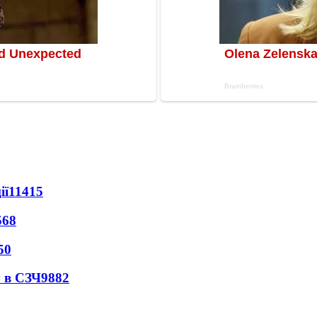
ії
11415
568
50
 в СЗЧ
9882