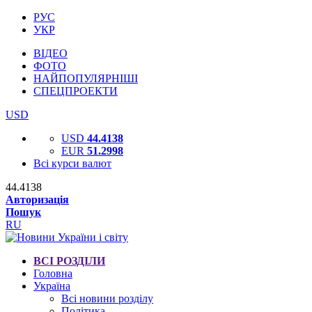
РУС
УКР
ВІДЕО
ФОТО
НАЙПОПУЛЯРНІШІ
СПЕЦПРОЕКТИ
USD
USD
44.4138
EUR
51.2998
Всі курси валют
44.4138
Авторизація
Пошук
RU
ВСІ РОЗДІЛИ
Головна
Україна
Всі новини розділу
Політика