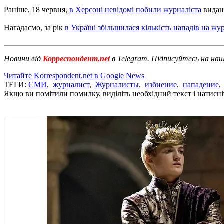
Раніше, 18 червня,
в Херсоні невідомі побили журналіста
вида
Нагадаємо, за рік
в Україні збільшилася кількість нападів на жу
Новини від
Корреспондент.net
в Telegram. Підписуйтесь на на
Читайте Korrespondent.net в Google News
ТЕГИ:
СМИ
,
журналист
,
Журналисты
,
избиение
,
нападение
Якщо ви помітили помилку, виділіть необхідний текст і натисніт