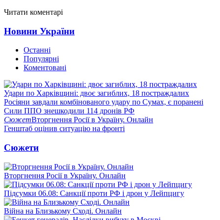
Читати коментарі
Новини України
Останні
Популярні
Коментовані
Удари по Харківщині: двоє загиблих, 18 постраждалих
Росіяни завдали комбінованого удару по Сумах, є поранені
Сили ППО знешкодили 114 дронів РФ
Сюжет
Вторгнення Росії в Україну. Онлайн
Генштаб оцінив ситуацію на фронті
Сюжети
Вторгнення Росії в Україну. Онлайн
Підсумки 06.08: Санкції проти РФ і дрон у Лейпцигу
Війна на Близькому Сході. Онлайн