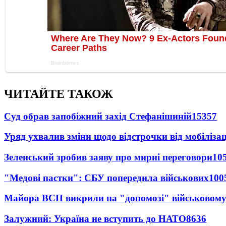
ЧИТАЙТЕ ТАКОЖ
Суд обрав запобіжний захід Стефанішиній
15357
Уряд ухвалив зміни щодо відстрочки від мобілізац
Зеленський зробив заяву про мирні переговори
10
"Медові пастки": СБУ попередила військових
100
Майора ВСП викрили на "допомозі" військовому
Залужний: Україна не вступить до НАТО
8636