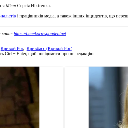
ння
Міст
Сергія Нікітенка.
рналістів
і працівників медіа, а також інших інцидентів, що переш
ш канал
https://t.me/korrespondentnet
,
Кривой Рог
,
Кривбасс (Кривой Рог)
ь Ctrl + Enter, щоб повідомити про це редакцію.