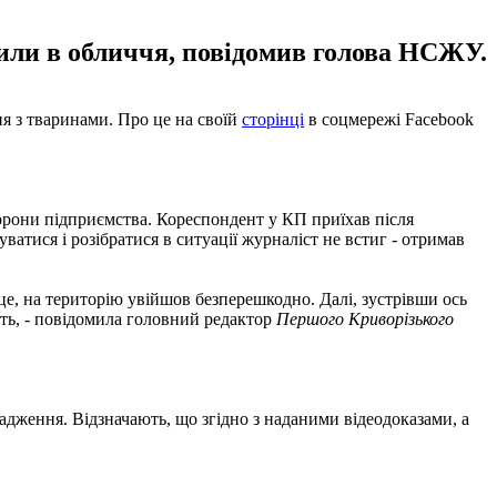
ли в обличчя, повідомив голова НСЖУ.
я з тваринами. Про це на своїй
сторінці
в соцмережі Facebook
орони підприємства. Кореспондент у КП приїхав після
атися і розібратися в ситуації журналіст не встиг - отримав
це, на територію увійшов безперешкодно. Далі, зустрівши ось
ить, - повідомила головний редактор
Першого Криворізького
дження. Відзначають, що згідно з наданими відеодоказами, а