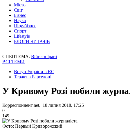
Місто
Світ
Бізнес
Наука
Шоу-бізнес
Спорт
Lifestyle
БЛОГИ ЧИТАЧІВ
СПЕЦТЕМА:
Війна в Ірані
ВСІ ТЕМИ
Вступ України в ЄС
Теракт в Барселоні
У Кривому Розі побили журна
Корреспондент.net, 18 липня 2018, 17:25
0
149
Фото: Первый Криворожский