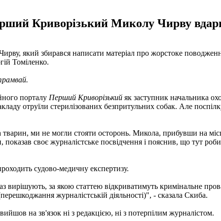
ерший Криворізький Миколу Чирву вдари
Чирву, який збирався написати матеріал про жорстоке поводженн
гій Томіленко.
рамвай.
ійного порталу
Перший Криворізький
як заступник начальника ох
акладу отруїли стерилізованих безпритульних собак. Але поспілкув
а тварин, ми не могли стояти осторонь. Микола, прибувши на міс
 показав своє журналістське посвідчення і пояснив, що тут роб
проходить судово-медичну експертизу.
з вирішують, за якою статтею відкриватимуть кримінальне прова
(перешкоджання журналістській діяльності)", - сказала Скиба.
 вийшов на зв'язок ні з редакцією, ні з потерпілим журналістом.