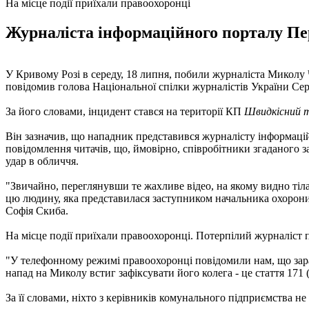
На місце події приїхали правоохоронці
Журналіста інформаційного порталу П
У Кривому Розі в середу, 18 липня, побили журналіста Миколу 
повідомив голова Національної спілки журналістів України Сер
За його словами, інцидент стався на території КП
Швидкісний т
Він зазначив, що нападник представився журналісту інформац
повідомлення читачів, що, ймовірно, співробітники згаданого з
удар в обличчя.
"Звичайно, переглянувши те жахливе відео, на якому видно тіл
цю людину, яка представилася заступником начальника охорони,
Софія Скиба.
На місце події приїхали правоохоронці. Потерпілий журналіст 
"У телефонному режимі правоохоронці повідомили нам, що зара
напад на Миколу встиг зафіксувати його колега - це стаття 171 
За її словами, ніхто з керівників комунального підприємства не