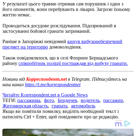
У результаті цього травми отримав сам порушник і один з
його опонентів, вони перебувають в лікарні.
Загрози їхньому
життю немає.
Проводиться досудове розслідування.
Підозрюваний в
застосуванні бойової гранати затриманий.
Раніше в Запоріжжі невідомий
кинув вибухонебезпечний
предмет на територію
домоволодіння.
Також повідомлялося, що в селі Флорине Бершадського
району
співробітник поліції постраждав від вибуху гранати.
Новини від
Корреспондент.net
в Telegram. Підписуйтесь на
наш канал
https://t.me/korrespondentnet
Читайте Korrespondent.net в Google News
ТЕГИ:
пассажиры
,
фото
,
Бердичев
,
водитель
,
пассажир
,
Житомирская область
,
граната
,
автомобиль
Якщо ви помітили помилку, виділіть необхідний текст і
натисніть Ctrl + Enter, щоб повідомити про це редакцію.