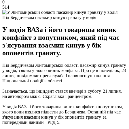
0
514
Під Бердичевом пасажир кинув гранату у водія
У водія ВАЗа і його товариша виник
конфлікт з попутником, який під час
з'ясування взаємин кинув у бік
опонентів гранату.
Під Бердичевом Житомирської області пасажир кинув гранату
у водія, з яким у нього виник конфлікт.
Про це в понеділок, 23
липня, повідомляє прес-служба Головного управління
Національної поліції в області.
Зазначається, що інцидент стався ввечері в суботу, 21 липня,
на автодорозі між с.
Скраглівка і райцентром.
У водія ВАЗа і його товариша виник конфлікт з попутником,
якого вони взялися підвезти до Бердичева.
Останній під час
з'ясування взаємин кинув у бік опонентів гранату, за
попередніми даними - РГД-5.