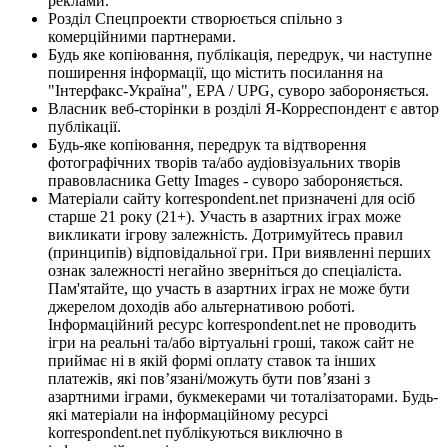
реклами.
Розділ Спецпроекти створюється спільно з
комерційними партнерами.
Будь яке копіювання, публікація, передрук, чи наступне
поширення інформації, що містить посилання на
"Інтерфакс-Україна", EPA / UPG, суворо забороняється.
Власник веб-сторінки в розділі Я-Корреспондент є автор
публікації.
Будь-яке копіювання, передрук та відтворення
фотографічних творів та/або аудіовізуальних творів
правовласника Getty Images - суворо забороняється.
Матеріали сайту korrespondent.net призначені для осіб
старше 21 року (21+). Участь в азартних іграх може
викликати ігрову залежність. Дотримуйтесь правил
(принципів) відповідальної гри. При виявленні перших
ознак залежності негайно зверніться до спеціаліста.
Пам'ятайте, що участь в азартних іграх не може бути
джерелом доходів або альтернативою роботі.
Інформаційний ресурс korrespondent.net не проводить
ігри на реальні та/або віртуальні гроші, також сайт не
приймає ні в якій формі оплату ставок та інших
платежів, які пов’язані/можуть бути пов’язані з
азартними іграми, букмекерами чи тоталізаторами. Будь-
які матеріали на інформаційному ресурсі
korrespondent.net публікуються виключно в