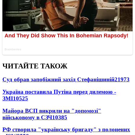
ЧИТАЙТЕ ТАКОЖ
Суд обрав запобіжний захід Стефанішиній
21973
Україна поставила Путіна перед дилемою -
ЗМІ
10525
Майора ВСП викрили на "допомозі"
військовому в СЗЧ
10385
РФ створила "українську бригаду" з полонених