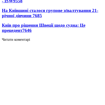
- ISW
9558
На Київщині сталося групове зґвалтування 21-
річної дівчини
7685
Київ про рішення Швеції щодо судна: Це
прецедент
7646
Читати коментарі