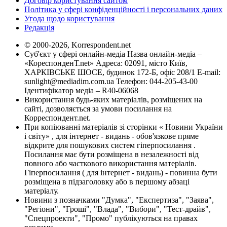
Договір користування сайтом
Політика у сфері конфіденційності і персональних даних
Угода щодо користування
Редакція
© 2000-2026, Korrespondent.net
Суб'єкт у сфері онлайн-медіа Назва онлайн-медіа –
«КореспонденТ.net» Адреса: 02091, місто Київ,
ХАРКІВСЬКЕ ШОСЕ, будинок 172-Б, офіс 208/1 E-mail:
sunlight@mediadim.com.ua
Телефон: 044-205-43-00
Ідентифікатор медіа – R40-06068
Використання будь-яких матеріалів, розміщених на
сайті, дозволяється за умови посилання на
Корреспондент.net.
При копіюванні матеріалів зі сторінки « Новини України
і світу» , для інтернет - видань - обов'язкове пряме
відкрите для пошукових систем гіперпосилання .
Посилання має бути розміщена в незалежності від
повного або часткового використання матеріалів.
Гіперпосилання ( для інтернет - видань) - повинна бути
розміщена в підзаголовку або в першому абзаці
матеріалу.
Новини з позначками "Думка", "Експертиза", "Заява",
"Регіони", "Гроші", "Влада", "Вибори", "Тест-драйв",
"Спецпроекти", "Промо" публікуються на правах