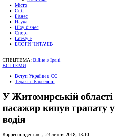
Місто
Світ
Бізнес
Наука
Шоу-бізнес
Спорт
Lifestyle
БЛОГИ ЧИТАЧІВ
СПЕЦТЕМА:
Війна в Ірані
ВСІ ТЕМИ
Вступ України в ЄС
Теракт в Барселоні
У Житомирській області
пасажир кинув гранату у
водія
Корреспондент.net, 23 липня 2018, 13:10