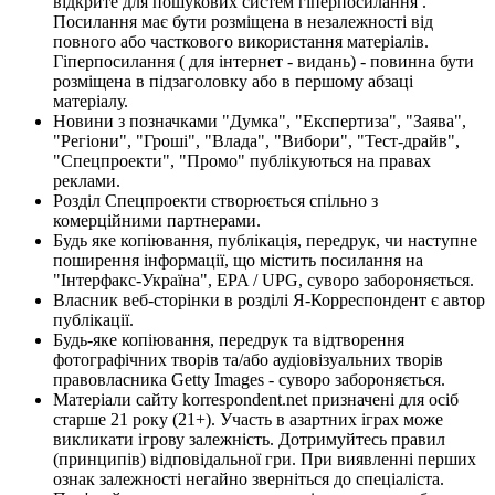
відкрите для пошукових систем гіперпосилання .
Посилання має бути розміщена в незалежності від
повного або часткового використання матеріалів.
Гіперпосилання ( для інтернет - видань) - повинна бути
розміщена в підзаголовку або в першому абзаці
матеріалу.
Новини з позначками "Думка", "Експертиза", "Заява",
"Регіони", "Гроші", "Влада", "Вибори", "Тест-драйв",
"Спецпроекти", "Промо" публікуються на правах
реклами.
Розділ Спецпроекти створюється спільно з
комерційними партнерами.
Будь яке копіювання, публікація, передрук, чи наступне
поширення інформації, що містить посилання на
"Інтерфакс-Україна", EPA / UPG, суворо забороняється.
Власник веб-сторінки в розділі Я-Корреспондент є автор
публікації.
Будь-яке копіювання, передрук та відтворення
фотографічних творів та/або аудіовізуальних творів
правовласника Getty Images - суворо забороняється.
Матеріали сайту korrespondent.net призначені для осіб
старше 21 року (21+). Участь в азартних іграх може
викликати ігрову залежність. Дотримуйтесь правил
(принципів) відповідальної гри. При виявленні перших
ознак залежності негайно зверніться до спеціаліста.