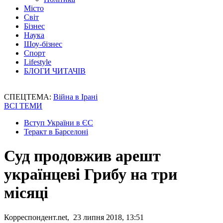
Місто
Світ
Бізнес
Наука
Шоу-бізнес
Спорт
Lifestyle
БЛОГИ ЧИТАЧІВ
СПЕЦТЕМА:
Війна в Ірані
ВСІ ТЕМИ
Вступ України в ЄС
Теракт в Барселоні
Суд продовжив арешт
українцеві Грибу на три
місяці
Корреспондент.net, 23 липня 2018, 13:51