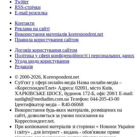
Twitter
RSS-стрічки
E-mail розсилка
Контакти
Реклама на сайті
Використання матеріалів korrespondent.net
Правила користування сайтом
Договір користування сайтом
Політика у сфері конфіденційності і персональних даних
Угода щодо користування
Редакція
© 2000-2026, Korrespondent.net
Суб'єкт у сфері онлайн-медіа Назва онлайн-медіа –
«КореспонденТ.net» Адреса: 02091, місто Київ,
ХАРКІВСЬКЕ ШОСЕ, будинок 172-Б, офіс 208/1 E-mail:
sunlight@mediadim.com.ua
Телефон: 044-205-43-00
Ідентифікатор медіа – R40-06068
Використання будь-яких матеріалів, розміщених на
сайті, дозволяється за умови посилання на
Корреспондент.net.
При копіюванні матеріалів зі сторінки « Новини України
і світу» , для інтернет - видань - обов'язкове пряме