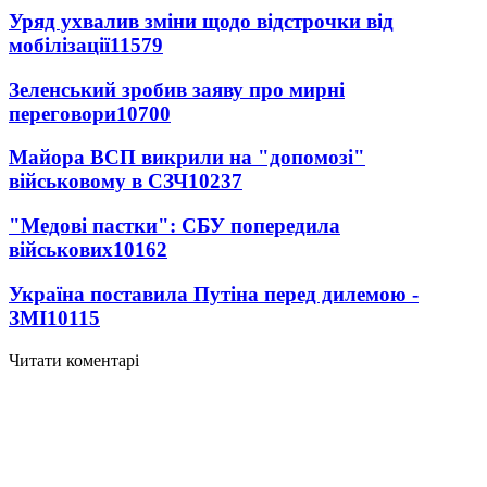
Уряд ухвалив зміни щодо відстрочки від
мобілізації
11579
Зеленський зробив заяву про мирні
переговори
10700
Майора ВСП викрили на "допомозі"
військовому в СЗЧ
10237
"Медові пастки": СБУ попередила
військових
10162
Україна поставила Путіна перед дилемою -
ЗМІ
10115
Читати коментарі