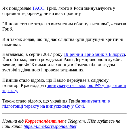
Як повідомляє
ТАСС
, Гриб, якого в Росії звинувачують у
сприянні тероризму, не визнав провину.
"Я повністю не згоден з висуненим обвинуваченням", - сказав
Гриб.
Він також додав, що під час слідства були допущені критичні
помилки.
Нагадаємо, в серпні 2017 року
19-річний Гриб зник в Білорусі
.
Його батько, член громадської Ради Держприкордонслужби,
заявив, що ФСБ виманила хлопця в Гомель під виглядом
зустрічі з дівчиною і провела затримання.
Пізніше стало відомо, що Павло перебуває в слідчому
ізоляторі Краснодара і
звинувачується владою РФ у підготовці
теракту.
Також стало відомо, що українця Гриба
звинуватили в
підготовці теракту на випускному у Сочі.
Новини від
Корреспондент.net
в Telegram. Підписуйтесь на
наш канал
https://t.me/korrespondentnet