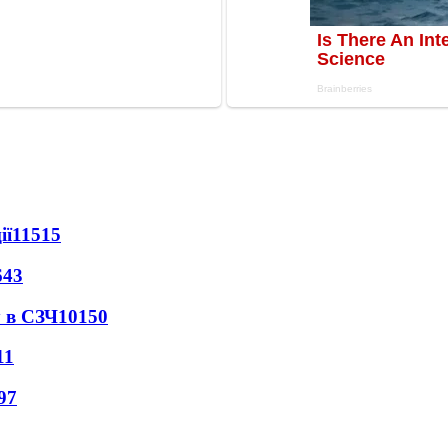
ії
11515
643
 в СЗЧ
10150
11
97