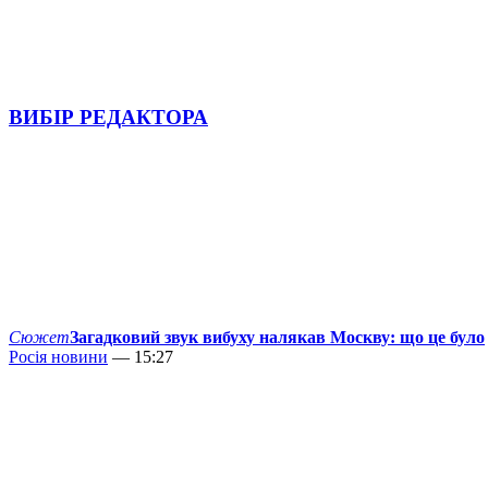
ВИБІР РЕДАКТОРА
Сюжет
Загадковий звук вибуху налякав Москву: що це було
Росія новини
— 15:27