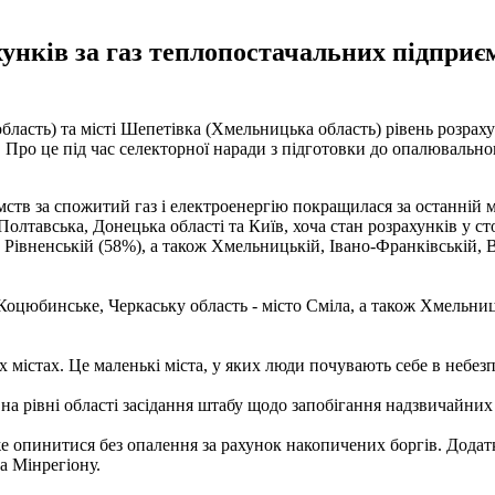
ахунків за газ теплопостачальних підпри
область) та місті Шепетівка (Хмельницька область) рівень розрах
я. Про це під час селекторної наради з підготовки до опалювальн
ств за спожитий газ і електроенергію покращилася за останній м
Полтавська, Донецька області та Київ, хоча стан розрахунків у с
Рівненській (58%), а також Хмельницькій, Івано-Франківській, В
оцюбинське, Черкаську область - місто Сміла, а також Хмельницьк
 містах. Це маленькі міста, у яких люди почувають себе в небезп
а рівні області засідання штабу щодо запобігання надзвичайних
оже опинитися без опалення за рахунок накопичених боргів. Дода
а Мінрегіону.