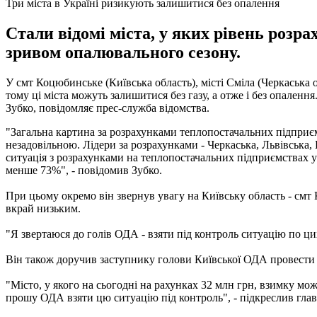
Три міста в Україні ризикують залишитися без опалення
Стали відомі міста, у яких рівень розр
зривом опалювального сезону.
У смт Коцюбинське (Київська область), місті Сміла (Черкаська 
тому ці міста можуть залишитися без газу, а отже і без опаленн
Зубко, повідомляє прес-служба відомства.
"Загальна картина за розрахунками теплопостачальних підприєм
незадовільною. Лідери за розрахунками - Черкаська, Львівська, 
ситуація з розрахунками на теплопостачальних підприємствах у 
менше 73%", - повідомив Зубко.
При цьому окремо він звернув увагу на Київську область - смт К
вкрай низьким.
"Я звертаюся до голів ОДА - взяти під контроль ситуацію по цих
Він також доручив заступнику голови Київської ОДА провести н
"Місто, у якого на сьогодні на рахунках 32 млн грн, взимку м
прошу ОДА взяти цю ситуацію під контроль", - підкреслив глав