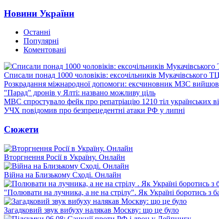
Новини України
Останні
Популярні
Коментовані
Списали понад 1000 чоловіків: ексочільників Мукачівського Т
Розкрадання міжнародної допомоги: ексчиновник МЗС вийшов 
"Парад" дронів у Ялті: названо можливу ціль
МВС спростувало фейк про репатріацію 1210 тіл українських в
УЧХ повідомив про безпрецедентні атаки РФ у липні
Сюжети
Вторгнення Росії в Україну. Онлайн
Війна на Близькому Сході. Онлайн
"Полювати на лучника, а не на стрілу". Як Україні боротись з 
Загадковий звук вибуху налякав Москву: що це було