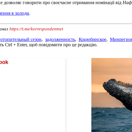
 не дозволяє говорити про своєчасне отримання номінації від
Наф
лення в холоди
.
канал
https://t.me/korrespondentnet
,
отопительный сезон
,
задолженность
,
Коцюбинское
,
Минрегио
ь Ctrl + Enter, щоб повідомити про це редакцію.