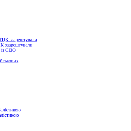
ЦК заарештували
із СІЗО
ійськових
балістикою