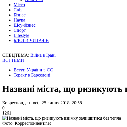
Місто
Світ
Бізнес
Наука
Шоу-бізнес
Спорт
Lifestyle
БЛОГИ ЧИТАЧІВ
СПЕЦТЕМА:
Війна в Ірані
ВСІ ТЕМИ
Вступ України в ЄС
Теракт в Барселоні
Названі міста, що ризикують 
Корреспондент.net, 25 липня 2018, 20:58
0
1261
Фото: Корреспондент.net