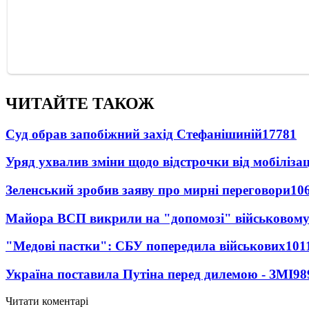
ЧИТАЙТЕ ТАКОЖ
Суд обрав запобіжний захід Стефанішиній
17781
Уряд ухвалив зміни щодо відстрочки від мобілізац
Зеленський зробив заяву про мирні переговори
10
Майора ВСП викрили на "допомозі" військовому
"Медові пастки": СБУ попередила військових
101
Україна поставила Путіна перед дилемою - ЗМІ
98
Читати коментарі