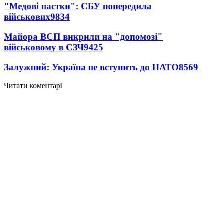
"Медові пастки": СБУ попередила
військових
9834
Майора ВСП викрили на "допомозі"
військовому в СЗЧ
9425
Залужний: Україна не вступить до НАТО
8569
Читати коментарі