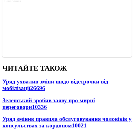
ЧИТАЙТЕ ТАКОЖ
Уряд ухвалив зміни щодо відстрочки від
мобілізації
26696
Зеленський зробив заяву про мирні
переговори
10336
Уряд змінив правила обслуговування чоловіків у
консульствах за кордоном
10021