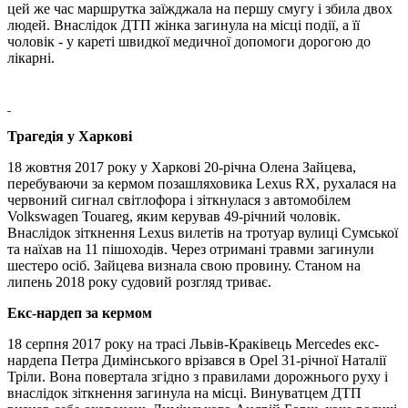
цей же час маршрутка заїжджала на першу смугу і збила двох
людей. Внаслідок ДТП жінка загинула на місці події, а її
чоловік - у кареті швидкої медичної допомоги дорогою до
лікарні.
Трагедія у Харкові
18 жовтня 2017 року у Харкові 20-річна Олена Зайцева,
перебуваючи за кермом позашляховика Lexus RX, рухалася на
червоний сигнал світлофора і зіткнулася з автомобілем
Volkswagen Touareg, яким керував 49-річний чоловік.
Внаслідок зіткнення Lexus вилетів на тротуар вулиці Сумської
та наїхав на 11 пішоходів. Через отримані травми загинули
шестеро осіб. Зайцева визнала свою провину. Станом на
липень 2018 року судовий розгляд триває.
Екс-нардеп за кермом
18 серпня 2017 року на трасі Львів-Краківець Mercedes екс-
нардепа Петра Димінського врізався в Opel 31-річної Наталії
Тріли. Вона повертала згідно з правилами дорожнього руху і
внаслідок зіткнення загинула на місці. Винуватцем ДТП