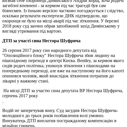
визнав себе охоронець Димінського Андрій Борщ, хоча родичі
загиблої впевнені - за кермом під час трагедії був сам
бізнесмен. Із їхньою версією частково погоджується і слідство,
оскільки результати експертизи ДНК підтвердили, що
охоронця не було на місці аварії під час зіткнення. У березні
2018 року суд заочно обрав запобіжний захід Димінському у
вигляді утримання під вартою.
ДТП за участі сина Нестора Шуфрича
26 серпня 2017 року син народного депутата від
"Опозиційного блоку" Нестора Шуфрича збив людину на
пішохідному переході в центрі Києва. Bentley, за кермом якого
сидів родич політика, уникнув зіткнення з пішоходами на
попередньому переході, але вже на наступному на його капоті
опинився чоловік, який внаслідок зіткнення потрапив до
лікарні у важкому стані.
На місці ДТП за участю сина депутата ВР Нестора Шуфрича,
серпень 2017 року
Водій не заперечував вину. Суд засудив Нестора Шуфрича-
молодшого до трьох років позбавлення волі умовно.
Винуватець ДТП виплатив постраждалому компенсацію в
мільйон гривень.