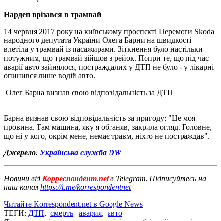
Нардеп врізався в трамвай
14 червня 2017 року на київському проспекті Перемоги Skoda
народного депутата України Олега Барни на швидкості
влетіла у трамвай із пасажирами. Зіткнення було настільки
потужним, що трамвай зійшов з рейок. Попри те, що під час
аварії авто зайнялося, постраждалих у ДТП не було - у лікарні
опинився лише водій авто.
Олег Барна визнав свою відповідальність за ДТП
Барна визнав свою відповідальність за пригоду: "Це моя
провина. Там машина, яку я обганяв, закрила огляд. Головне,
що ні у кого, окрім мене, немає травм, ніхто не постраждав".
Джерело:
Українська служба DW
Новини від
Корреспондент.net
в Telegram. Підписуйтесь на
наш канал
https://t.me/korrespondentnet
Читайте Korrespondent.net в Google News
ТЕГИ:
ДТП
,
смерть
,
авария
,
авто