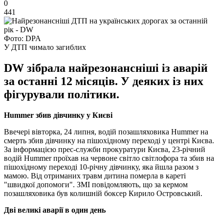
0
441
Фото: DPA
У ДТП чимало загиблих
DW зібрала найрезонансніші із аварій
за останні 12 місяців. У деяких із них
фігурували політики.
Hummer збив дівчинку у Києві
Ввечері вівторка, 24 липня, водій позашляховика Hummer на
смерть збив дівчинку на пішохідному переході у центрі Києва.
За інформацією прес-служби прокуратури Києва, 23-річний
водій Hummer проїхав на червоне світло світлофора та збив на
пішохідному переході 10-річну дівчинку, яка йшла разом з
мамою. Від отриманих травм дитина померла в кареті
"швидкої допомоги". ЗМІ повідомляють, що за кермом
позашляховика був колишній боксер Кирило Островський.
Дві великі аварії в один день