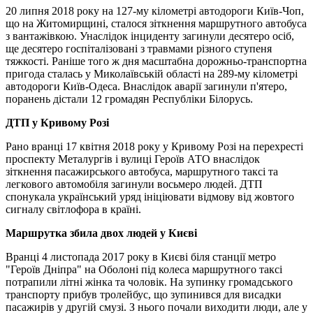
20 липня 2018 року на 127-му кілометрі автодороги Київ-Чоп,
що на Житомирщині, сталося зіткнення маршрутного автобуса
з вантажівкою. Унаслідок інциденту загинули десятеро осіб,
ще десятеро госпіталізовані з травмами різного ступеня
тяжкості. Раніше того ж дня масштабна дорожньо-транспортна
пригода сталась у Миколаївській області на 289-му кілометрі
автодороги Київ-Одеса. Внаслідок аварії загинули п'ятеро,
поранень дістали 12 громадян Республіки Білорусь.
ДТП у Кривому Розі
Рано вранці 17 квітня 2018 року у Кривому Розі на перехресті
проспекту Металургів і вулиці Героїв АТО внаслідок
зіткнення пасажирського автобуса, маршрутного таксі та
легкового автомобіля загинули восьмеро людей. ДТП
спонукала український уряд ініціювати відмову від жовтого
сигналу світлофора в країні.
Маршрутка збила двох людей у Києві
Вранці 4 листопада 2017 року в Києві біля станції метро
"Героїв Дніпра" на Оболоні під колеса маршрутного таксі
потрапили літні жінка та чоловік. На зупинку громадського
транспорту прибув тролейбус, що зупинився для висадки
пасажирів у другій смузі. З нього почали виходити люди, але у