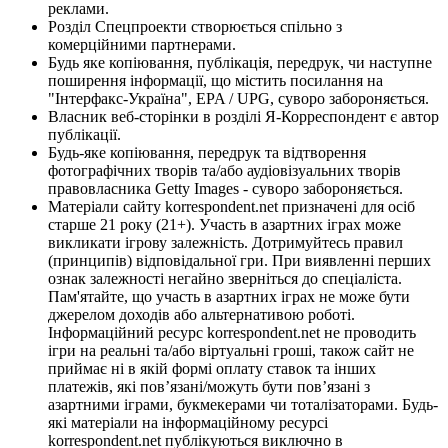
реклами.
Розділ Спецпроекти створюється спільно з
комерційними партнерами.
Будь яке копіювання, публікація, передрук, чи наступне
поширення інформації, що містить посилання на
"Інтерфакс-Україна", EPA / UPG, суворо забороняється.
Власник веб-сторінки в розділі Я-Корреспондент є автор
публікації.
Будь-яке копіювання, передрук та відтворення
фотографічних творів та/або аудіовізуальних творів
правовласника Getty Images - суворо забороняється.
Матеріали сайту korrespondent.net призначені для осіб
старше 21 року (21+). Участь в азартних іграх може
викликати ігрову залежність. Дотримуйтесь правил
(принципів) відповідальної гри. При виявленні перших
ознак залежності негайно зверніться до спеціаліста.
Пам'ятайте, що участь в азартних іграх не може бути
джерелом доходів або альтернативою роботі.
Інформаційний ресурс korrespondent.net не проводить
ігри на реальні та/або віртуальні гроші, також сайт не
приймає ні в якій формі оплату ставок та інших
платежів, які пов’язані/можуть бути пов’язані з
азартними іграми, букмекерами чи тоталізаторами. Будь-
які матеріали на інформаційному ресурсі
korrespondent.net публікуються виключно в