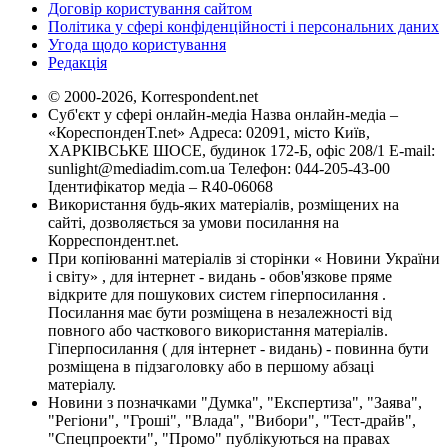
Договір користування сайтом
Політика у сфері конфіденційності і персональних даних
Угода щодо користування
Редакція
© 2000-2026, Korrespondent.net
Суб'єкт у сфері онлайн-медіа Назва онлайн-медіа –
«КореспонденТ.net» Адреса: 02091, місто Київ,
ХАРКІВСЬКЕ ШОСЕ, будинок 172-Б, офіс 208/1 E-mail:
sunlight@mediadim.com.ua
Телефон: 044-205-43-00
Ідентифікатор медіа – R40-06068
Використання будь-яких матеріалів, розміщених на
сайті, дозволяється за умови посилання на
Корреспондент.net.
При копіюванні матеріалів зі сторінки « Новини України
і світу» , для інтернет - видань - обов'язкове пряме
відкрите для пошукових систем гіперпосилання .
Посилання має бути розміщена в незалежності від
повного або часткового використання матеріалів.
Гіперпосилання ( для інтернет - видань) - повинна бути
розміщена в підзаголовку або в першому абзаці
матеріалу.
Новини з позначками "Думка", "Експертиза", "Заява",
"Регіони", "Гроші", "Влада", "Вибори", "Тест-драйв",
"Спецпроекти", "Промо" публікуються на правах