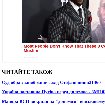
ЧИТАЙТЕ ТАКОЖ
Суд обрав запобіжний захід Стефанішиній
21460
Україна поставила Путіна перед дилемою - ЗМІ
10
Майора ВСП викрили на "допомозі" військовому