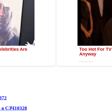
372
 в СЗЧ
10328