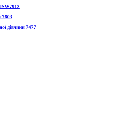
 ISW
7912
т
7603
ної дівчини
7477