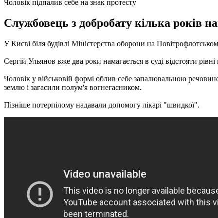
Чоловік підпалив себе на знак протесту
Службовець з добробату кілька років на
У Києві біля будівлі Міністерства оборони на Повітрофлотськ
Сергій Ульянов вже два роки намагається в суді відстояти рівн
Чоловік у військовій формі облив себе запалювальною речовин
землю і загасили полум'я вогнегасником.
Пізніше потерпілому надавали допомогу лікарі "швидкої".