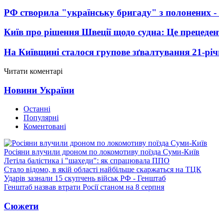
РФ створила "українську бригаду" з полонених -
Київ про рішення Швеції щодо судна: Це прецеден
На Київщині сталося групове зґвалтування 21-річ
Читати коментарі
Новини України
Останні
Популярні
Коментовані
Росіяни влучили дроном по локомотиву поїзда Суми-Київ
Летіла балістика і "шахеди": як спрацювала ППО
Стало відомо, в якій області найбільше скаржаться на ТЦК
Ударів зазнали 15 скупчень військ РФ - Генштаб
Генштаб назвав втрати Росії станом на 8 серпня
Сюжети