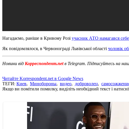
Нагадаємо, раніше в Кривому Розі
учасник АТО намагався себе
Як повідомлялося, в Червонограді Львівської області
чоловік об
Новини від
Корреспондент.net
в Telegram. Підписуйтесь на на
Читайте Korrespondent.net в Google News
ТЕГИ:
Киев
,
Минобороны
,
видео
,
доброволец
,
самосожжени
Якщо ви помітили помилку, виділіть необхідний текст і натисніт