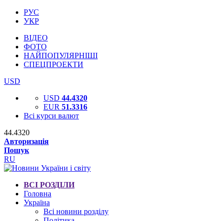
РУС
УКР
ВІДЕО
ФОТО
НАЙПОПУЛЯРНІШІ
СПЕЦПРОЕКТИ
USD
USD
44.4320
EUR
51.3316
Всі курси валют
44.4320
Авторизація
Пошук
RU
ВСІ РОЗДІЛИ
Головна
Україна
Всі новини розділу
Політика