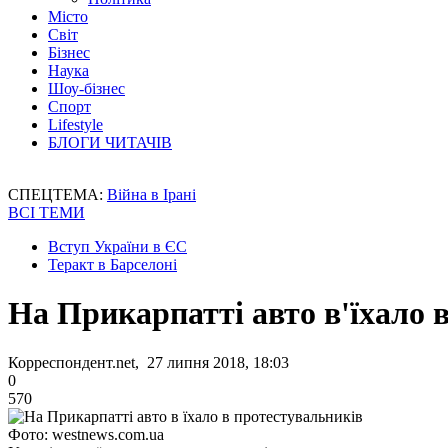
Місто
Світ
Бізнес
Наука
Шоу-бізнес
Спорт
Lifestyle
БЛОГИ ЧИТАЧІВ
СПЕЦТЕМА:
Війна в Ірані
ВСІ ТЕМИ
Вступ України в ЄС
Теракт в Барселоні
На Прикарпатті авто в'їхало 
Корреспондент.net, 27 липня 2018, 18:03
0
570
Фото: westnews.com.ua