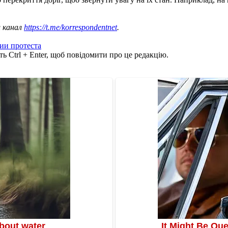
ш канал
https://t.me/korrespondentnet
.
ии протеста
ь Ctrl + Enter, щоб повідомити про це редакцію.