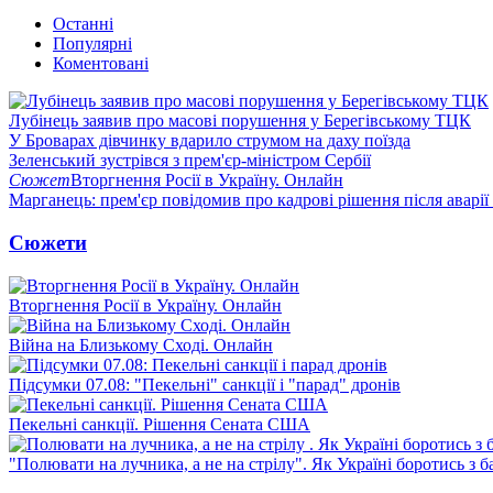
Останні
Популярні
Коментовані
Лубінець заявив про масові порушення у Берегівському ТЦК
У Броварах дівчинку вдарило струмом на даху поїзда
Зеленський зустрівся з прем'єр-міністром Сербії
Сюжет
Вторгнення Росії в Україну. Онлайн
Марганець: прем'єр повідомив про кадрові рішення після аварії
Сюжети
Вторгнення Росії в Україну. Онлайн
Війна на Близькому Сході. Онлайн
Підсумки 07.08: "Пекельні" санкції і "парад" дронів
Пекельні санкції. Рішення Сената США
"Полювати на лучника, а не на стрілу". Як Україні боротись з 