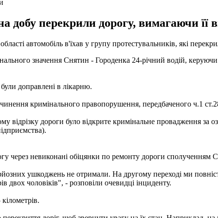
и
а добу перекрили дорогу, вимагаючи її 
 області автомобіль в'їхав у групу протестувальників, які перекр
онального значення Снятин - Городенка 24-річний водій, керуючи 
 були доправлені в лікарню.
вчинення кримінального правопорушення, передбаченого ч.1 ст.2
ому відрізку дороги було відкрите кримінальне провадження за 
ідприємства).
рогу через невиконані обіцянки по ремонту дороги сполученням Сн
серйозних ушкоджень не отримали. На другому переході ми повніст
в двох чоловіків", - розповіли очевидці інциденту.
 кілометрів.
о перекриття доріг, щоб звернути увагу на їх стан. Наприклад, н