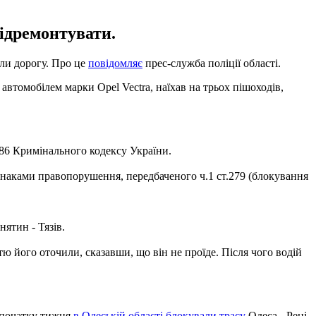
відремонтувати.
или дорогу. Про це
повідомляє
прес-служба поліції області.
автомобілем марки Opel Vectra, наїхав на трьох пішоходів,
86 Кримінального кодексу України.
ознаками правопорушення, передбаченого ч.1 ст.279 (блокування
ятин - Тязів.
ю його оточили, сказавши, що він не проїде. Після чого водій
а початку тижня
в Одеській області блокували трасу
Одеса - Рені,