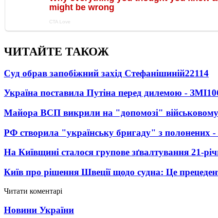
ЧИТАЙТЕ ТАКОЖ
Суд обрав запобіжний захід Стефанішиній
22114
Україна поставила Путіна перед дилемою - ЗМІ
10
Майора ВСП викрили на "допомозі" військовому
РФ створила "українську бригаду" з полонених -
На Київщині сталося групове зґвалтування 21-річ
Київ про рішення Швеції щодо судна: Це прецеден
Читати коментарі
Новини України