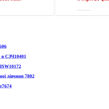
606
 в СЗЧ
10401
 ISW
10172
ної дівчини
7802
т
7674