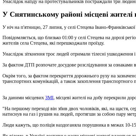
Унаслідок наїзду на протестувальників постраждали три людин
У Снятинському районі місцеві жителі н
У ніч на п'ятницю, 27 липня, у селі Стецева Івано-Франківської
Повідомляється, що близько 01:00 у селі Стецева на дорозі регі
жителів села Стецева, які перешкоджали проїзду.
Унаслідок зіткнення троє людей отримали тілесні ушкодження і
За фактом ДТП розпочате досудове розслідування за ознаками 
Окрім того, за фактом перекриття дорожнього руху на зазначен
транспортних комунікацій, а також захоплення транспортного п
За даними місцевих
ЗМІ
, місцеві жителі на добу перекрили до
"На першому переході він збив двох чоловіків, які, на щастя, 
натиснув на газ і рушив на людей, протягши за собою пару метрі
Люди кажуть, що поліція наздоганяла порушника в межах 10-15
Як відомо, в Україні достатньо часто місцеві жителі вдаються д