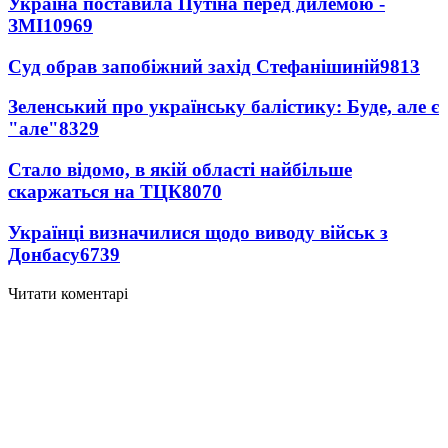
Україна поставила Путіна перед дилемою -
ЗМІ
10969
Суд обрав запобіжний захід Стефанішиній
9813
Зеленський про українську балістику: Буде, але є
"але"
8329
Стало відомо, в якій області найбільше
скаржаться на ТЦК
8070
Українці визначилися щодо виводу військ з
Донбасу
6739
Читати коментарі