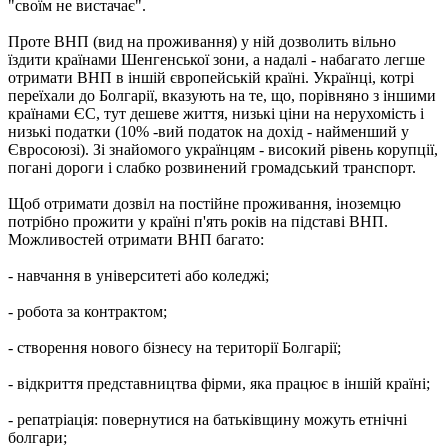
"своїм не вистачає".
Проте ВНП (вид на проживання) у ній дозволить вільно
їздити країнами Шенгенської зони, а надалі - набагато легше
отримати ВНП в іншій європейській країні. Українці, котрі
переїхали до Болгарії, вказують на те, що, порівняно з іншими
країнами ЄС, тут дешеве життя, низькі ціни на нерухомість і
низькі податки (10% -вий податок на дохід - найменший у
Євросоюзі). Зі знайомого українцям - високий рівень корупції,
погані дороги і слабко розвинений громадський транспорт.
Щоб отримати дозвіл на постійне проживання, іноземцю
потрібно прожити у країні п'ять років на підставі ВНП.
Можливостей отримати ВНП багато:
- навчання в університеті або коледжі;
- робота за контрактом;
- створення нового бізнесу на території Болгарії;
- відкриття представництва фірми, яка працює в іншій країні;
- репатріація: повернутися на батьківщину можуть етнічні
болгари;