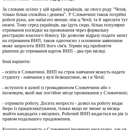
За словами осілих у цій країні українців, це свого роду "Чехія,
тільки більш спокійна і дешева". У Словаччині також потрібні
робочі руки, але набагато менше, ніж ц Чехії, та й зарплати тут
нижчі. Тому серед українців, що їдуть сюди, більш популярне
отримання посвідки на проживання через формальну
реєстрацію власного бізнесу. Це дозволяє відразу подати запит
на отримання ВНП, також одночасно з основним заявником
може запросити ВНП його сім'я. Термін від прийняття
рішення до отримання карток ВНП - два-три місяці.
Інші варіанти:
- освіта в Словаччині. ВНП на строк навчання можуть надати
студенту - навчання у вузі безкоштовне, як і в Чехії;
- вступити в шлюб із громадянином Словаччини або з
іноземцем, який має постійне місце проживання у Словаччині;
- отримати роботу. Досить непросто - дозвіл на роботу видає
бюро із працевлаштування, тільки якщо не зможе за місяць
знайти кандидата з місцевих. Робочий ВНП видається на рік із
правом подальшого продовження.
Купити нерухомість у Словаччині іноземцю нескладно, але ця