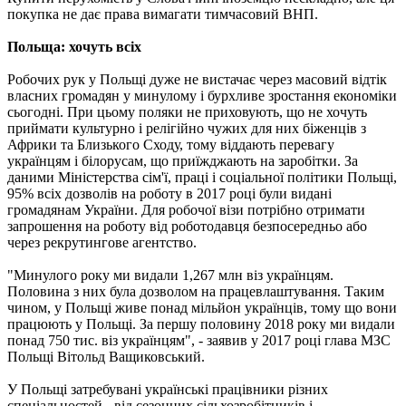
покупка не дає права вимагати тимчасовий ВНП.
Польща: хочуть всіх
Робочих рук у Польщі дуже не вистачає через масовий відтік
власних громадян у минулому і бурхливе зростання економіки
сьогодні. При цьому поляки не приховують, що не хочуть
приймати культурно і релігійно чужих для них біженців з
Африки та Близького Сходу, тому віддають перевагу
українцям і білорусам, що приїжджають на заробітки. За
даними Міністерства сім'ї, праці і соціальної політики Польщі,
95% всіх дозволів на роботу в 2017 році були видані
громадянам України. Для робочої візи потрібно отримати
запрошення на роботу від роботодавця безпосередньо або
через рекрутингове агентство.
"Минулого року ми видали 1,267 млн ​​віз українцям.
Половина з них була дозволом на працевлаштування. Таким
чином, у Польщі живе понад мільйон українців, тому що вони
працюють у Польщі. За першу половину 2018 року ми видали
понад 750 тис. віз українцям", - заявив у 2017 році глава МЗС
Польщі Вітольд Ващиковський.
У Польщі затребувані українські працівники різних
спеціальностей - від сезонних сільхозробітників і