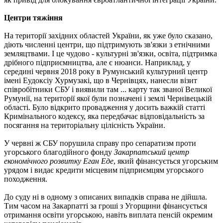
Центри тяжіння
На території західних областей України, як уже було сказано,
діють численні центри, що підтримують зв'язки з етнічними
земляцтвами. І це чудово - культурні зв'язки, освіта, підтримка
дрібного підприємництва, але є нюанси. Наприклад, у
середині червня 2018 року в Румунський культурний центр
імені Еудоксіу Хурмузакі, що в Чернівцях, нанесли візит
співробітники СБУ і виявили там ... карту так званої Великої
Румунії, на території якої були позначені і землі Чернівецькій
області. Було відкрито провадження у досить важкій статті
Кримінального кодексу, яка передбачає відповідальність за
посягання на територіальну цілісність України.
У червні ж СБУ порушила справу про сепаратизм проти
угорського благодійного фонду
Закарпатський центр
економічного розвитку Еган Еде
, який фінансується угорським
урядом і видає кредити місцевим підприємцям угорського
походження.
До суду ні в одному з описаних випадків справа не дійшла.
Тим часом на Закарпатті за гроші з Угорщини фінансується
отримання освіти угорською, навіть виплата пенсій окремим