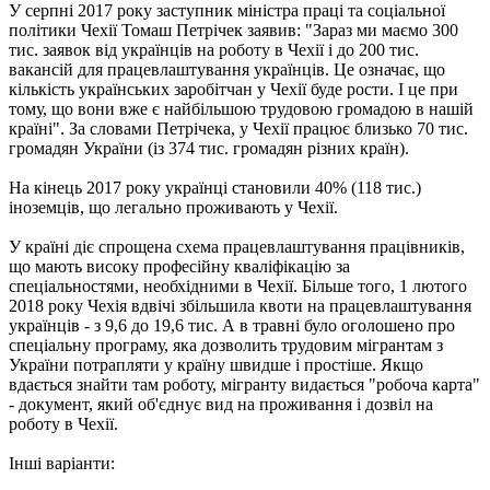
У серпні 2017 року заступник міністра праці та соціальної
політики Чехії Томаш Петрічек заявив: "Зараз ми маємо 300
тис. заявок від українців на роботу в Чехії і до 200 тис.
вакансій для працевлаштування українців. Це означає, що
кількість українських заробітчан у Чехії буде рости. І це при
тому, що вони вже є найбільшою трудовою громадою в нашій
країні". За словами Петрічека, у Чехії працює близько 70 тис.
громадян України (із 374 тис. громадян різних країн).
На кінець 2017 року українці становили 40% (118 тис.)
іноземців, що легально проживають у Чехії.
У країні діє спрощена схема працевлаштування працівників,
що мають високу професійну кваліфікацію за
спеціальностями, необхідними в Чехії. Більше того, 1 лютого
2018 року Чехія вдвічі збільшила квоти на працевлаштування
українців - з 9,6 до 19,6 тис. А в травні було оголошено про
спеціальну програму, яка дозволить трудовим мігрантам з
України потрапляти у країну швидше і простіше. Якщо
вдається знайти там роботу, мігранту видається "робоча карта"
- документ, який об'єднує вид на проживання і дозвіл на
роботу в Чехії.
Інші варіанти: