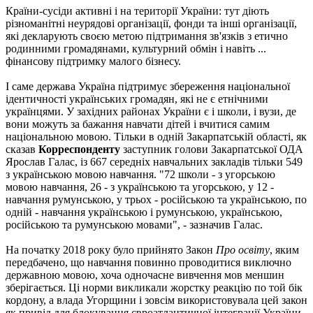
Країни-сусіди активні і на території України: тут діють
різноманітні неурядові організації, фонди та інші організації,
які декларують своєю метою підтримання зв'язків з етично
родинними громадянами, культурний обмін і навіть ...
фінансову підтримку малого бізнесу.
І саме держава Україна підтримує збереження національної
ідентичності українських громадян, які не є етнічними
українцями. У західних районах України є і школи, і вузи, де
вони можуть за бажання навчати дітей і вчитися самим
національною мовою. Тільки в одній Закарпатській області, як
сказав
Корреспонденту
заступник голови Закарпатської ОДА
Ярослав Галас, із 667 середніх навчальних закладів тільки 549
з українською мовою навчання. "72 школи - з угорською
мовою навчання, 26 - з українською та угорською, у 12 -
навчання румунською, у трьох - російською та українською, по
одній - навчання українською і румунською, українською,
російською та румунською мовами", - зазначив Галас.
На початку 2018 року було прийнято Закон
Про освіту
, яким
передбачено, що навчання повинно проводитися виключно
державною мовою, хоча одночасне вивчення мов меншин
зберігається. Ці норми викликали жорстку реакцію по той бік
кордону, а влада Угорщини і зовсім використовувала цей закон
як привід для блокування євроатлантичної інтеграції України.