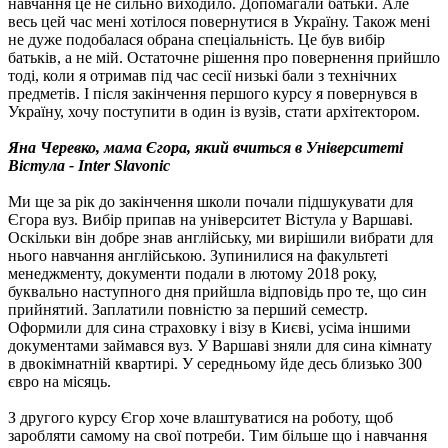
навчання це не сильно виходило. Допомагали батьки. Але
весь цей час мені хотілося повернутися в Україну. Також мені
не дуже подобалася обрана спеціальність. Це був вибір
батьків, а не мій. Остаточне рішення про повернення прийшло
тоді, коли я отримав під час сесії низькі бали з технічних
предметів. І після закінчення першого курсу я повернувся в
Україну, хочу поступити в один із вузів, стати архітектором.
Яна Черевко, мама Єгора, який вчиться в Університеті
Вістула - Inter Slavonic
Ми ще за рік до закінчення школи почали підшукувати для
Єгора вуз. Вибір припав на університет Вістула у Варшаві.
Оскільки він добре знав англійську, ми вирішили вибрати для
нього навчання англійською. Зупинилися на факультеті
менеджменту, документи подали в лютому 2018 року,
буквально наступного дня прийшла відповідь про те, що син
прийнятий. Заплатили повністю за перший семестр.
Оформили для сина страховку і візу в Києві, усіма іншими
документами займався вуз. У Варшаві зняли для сина кімнату
в двокімнатній квартирі. У середньому йде десь близько 300
євро на місяць.
З другого курсу Єгор хоче влаштуватися на роботу, щоб
заробляти самому на свої потреби. Тим більше що і навчання