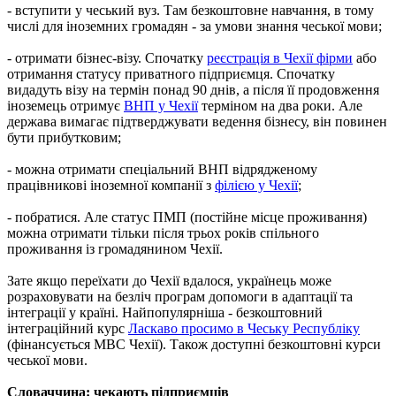
- вступити у чеський вуз. Там безкоштовне навчання, в тому
числі для іноземних громадян - за умови знання чеської мови;
- отримати бізнес-візу. Спочатку
реєстрація в Чехії фірми
або
отримання статусу приватного підприємця. Спочатку
видадуть візу на термін понад 90 днів, а після її продовження
іноземець отримує
ВНП у Чехії
терміном на два роки. Але
держава вимагає підтверджувати ведення бізнесу, він повинен
бути прибутковим;
- можна отримати спеціальний ВНП відрядженому
працівникові іноземної компанії з
філією у Чехії
;
- побратися. Але статус ПМП (постійне місце проживання)
можна отримати тільки після трьох років спільного
проживання із громадянином Чехії.
Зате якщо переїхати до Чехії вдалося, українець може
розраховувати на безліч програм допомоги в адаптації та
інтеграції у країні. Найпопулярніша - безкоштовний
інтеграційний курс
Ласкаво просимо в Чеську Республіку
(фінансується МВС Чехії). Також доступні безкоштовні курси
чеської мови.
Словаччина: чекають підприємців