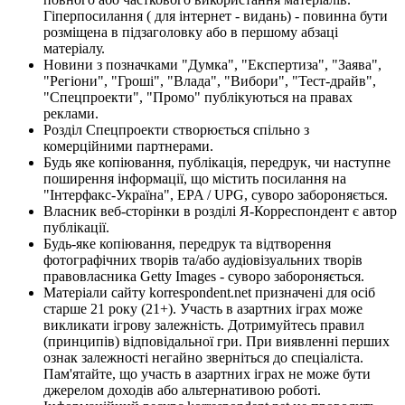
Гіперпосилання ( для інтернет - видань) - повинна бути
розміщена в підзаголовку або в першому абзаці
матеріалу.
Новини з позначками "Думка", "Експертиза", "Заява",
"Регіони", "Гроші", "Влада", "Вибори", "Тест-драйв",
"Спецпроекти", "Промо" публікуються на правах
реклами.
Розділ Спецпроекти створюється спільно з
комерційними партнерами.
Будь яке копіювання, публікація, передрук, чи наступне
поширення інформації, що містить посилання на
"Інтерфакс-Україна", EPA / UPG, суворо забороняється.
Власник веб-сторінки в розділі Я-Корреспондент є автор
публікації.
Будь-яке копіювання, передрук та відтворення
фотографічних творів та/або аудіовізуальних творів
правовласника Getty Images - суворо забороняється.
Матеріали сайту korrespondent.net призначені для осіб
старше 21 року (21+). Участь в азартних іграх може
викликати ігрову залежність. Дотримуйтесь правил
(принципів) відповідальної гри. При виявленні перших
ознак залежності негайно зверніться до спеціаліста.
Пам'ятайте, що участь в азартних іграх не може бути
джерелом доходів або альтернативою роботі.