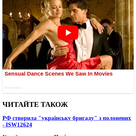
ЧИТАЙТЕ ТАКОЖ
РФ створила "українську бригаду" з полонених
- ISW
12624