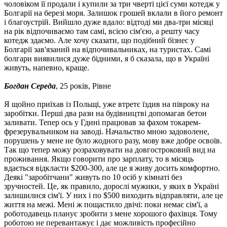
чоловіком її продали і купили за три чверті цієї суми котедж у
Болгарії на березі моря. Залишок грошей вклали в його ремонт
і благоустрій. Вийшло дуже вдало: відтоді ми два-три місяці
на рік відпочиваємо там самі, всією сім'єю, а решту часу
котедж здаємо. Але хочу сказати, що подібний бізнес у
Болгарії зав'язаний на відпочивальниках, на туристах. Самі
болгари виявилися дуже бідними, я б сказала, що в Україні
живуть, напевно, краще.
Богдан Середа
, 25 років, Рівне
Я щойно приїхав із Польщі, уже втретє їздив на півроку на
заробітки. Перші два рази на будівництві допомагав бетон
заливати. Тепер ось у Гдині працював за фахом токарем-
фрезерувальником на заводі. Начальство мною задоволене,
порушень у мене не було жодного разу, мову вже добре освоїв.
Так що тепер можу розраховувати на довгостроковий вид на
проживання. Якщо говорити про зарплату, то в місяць
вдається відкласти $200-300, але це я живу досить комфортно.
Деякі "заробітчани" живуть по 10 осіб у кімнаті без
зручностей. Це, як правило, дорослі мужики, у яких в Україні
залишилися сім'ї. У них і по $500 виходить відправляти, але це
життя на межі. Мені ж пощастило двічі: поки немає сім'ї, а
роботодавець планує зробити з мене хорошого фахівця. Тому
роботою не перевантажує і дає можливість професійно