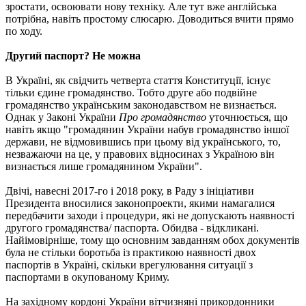
зростати, освоювати нову техніку. Але тут вже англійська
потрібна, навіть простому слюсарю. Доводиться вчити прямо
по ходу.
Другий паспорт? Не можна
В Україні, як свідчить четверта стаття Конституції, існує
тільки єдине громадянство. Тобто друге або подвійне
громадянство українським законодавством не визнається.
Однак у Законі України
Про громадянство
уточнюється, що
навіть якщо "громадянин України набув громадянство іншої
держави, не відмовившись при цьому від українського, то,
незважаючи на це, у правових відносинах з Україною він
визнається лише громадянином України".
Двічі, навесні 2017-го і 2018 року, в Раду з ініціативи
Президента вносилися законопроекти, якими намагалися
передбачити заходи і процедури, які не допускають наявності
другого громадянства/ паспорта. Обидва - відкликані.
Найімовірніше, тому що основним завданням обох документів
була не стільки боротьба із практикою наявності двох
паспортів в Україні, скільки врегулювання ситуації з
паспортами в окупованому Криму.
На західному кордоні України вітчизняні прикордонники