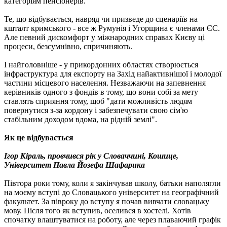
категоріям пенсіонерів.
Те, що відбувається, навряд чи призведе до сценаріїв на
кшталт кримського - все ж Румунія і Угорщина є членами ЄС.
Але певний дискомфорт у міжнародних справах Києву ці
процеси, безсумнівно, спричиняють.
І найголовніше - у прикордонних областях створюється
інфраструктура для експорту на Захід найактивнішої і молодої
частини місцевого населення. Незважаючи на запевнення
керівників одного з фондів в тому, що вони собі за мету
ставлять сприяння тому, щоб "дати можливість людям
повернутися з-за кордону і забезпечувати свою сім'ю
стабільним доходом вдома, на рідній землі".
Як це відбувається
Ігор Кіраль, провчився рік у Словаччині, Кошице,
Університет Павла Йозефа Шафарика
Півтора роки тому, коли я закінчував школу, батьки наполягли
на моєму вступі до Словацького університет на географічний
факультет. За півроку до вступу я почав вивчати словацьку
мову. Після того як вступив, оселився в хостелі. Хотів
спочатку влаштуватися на роботу, але через плаваючий графік