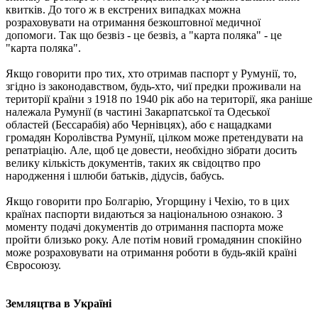
квитків. До того ж в екстрених випадках можна
розраховувати на отримання безкоштовної медичної
допомоги. Так що безвіз - це безвіз, а "карта поляка" - це
"карта поляка".
Якщо говорити про тих, хто отримав паспорт у Румунії, то,
згідно із законодавством, будь-хто, чиї предки проживали на
території країни з 1918 по 1940 рік або на території, яка раніше
належала Румунії (в частині Закарпатської та Одеської
областей (Бессарабія) або Чернівцях), або є нащадками
громадян Королівства Румунії, цілком може претендувати на
репатріацію. Але, щоб це довести, необхідно зібрати досить
велику кількість документів, таких як свідоцтво про
народження і шлюби батьків, дідусів, бабусь.
Якщо говорити про Болгарію, Угорщину і Чехію, то в цих
країнах паспорти видаються за національною ознакою. З
моменту подачі документів до отримання паспорта може
пройти близько року. Але потім новий громадянин спокійно
може розраховувати на отримання роботи в будь-якій країні
Євросоюзу.
Земляцтва в Україні