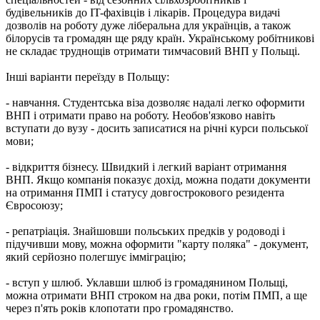
будівельників до IT-фахівців і лікарів. Процедура видачі
дозволів на роботу дуже ліберальна для українців, а також
білорусів та громадян ще ряду країн. Українському робітникові
не складає труднощів отримати тимчасовий ВНП у Польщі.
Інші варіанти переїзду в Польщу:
- навчання. Студентська віза дозволяє надалі легко оформити
ВНП і отримати право на роботу. Необов'язково навіть
вступати до вузу - досить записатися на річні курси польської
мови;
- відкриття бізнесу. Швидкий і легкий варіант отримання
ВНП. Якщо компанія показує дохід, можна подати документи
на отримання ПМП і статусу довгострокового резидента
Євросоюзу;
- репатріація. Знайшовши польських предків у родоводі і
підучивши мову, можна оформити "карту поляка" - документ,
який серйозно полегшує імміграцію;
- вступ у шлюб. Уклавши шлюб із громадянином Польщі,
можна отримати ВНП строком на два роки, потім ПМП, а ще
через п'ять років клопотати про громадянство.