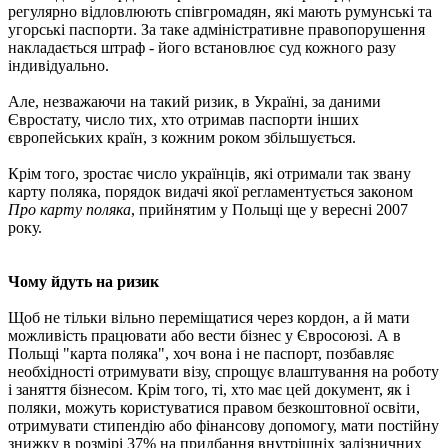
регулярно відловлюють співгромадян, які мають румунські та
угорські паспорти. За таке адміністративне правопорушення
накладається штраф - його встановлює суд кожного разу
індивідуально.
Але, незважаючи на такий ризик, в Україні, за даними
Євростату, число тих, хто отримав паспорти інших
європейських країн, з кожним роком збільшується.
Крім того, зростає число українців, які отримали так звану
карту поляка, порядок видачі якої регламентується законом
Про карту поляка
, прийнятим у Польщі ще у вересні 2007
року.
Чому йдуть на ризик
Щоб не тільки вільно переміщатися через кордон, а й мати
можливість працювати або вести бізнес у Євросоюзі. А в
Польщі "карта поляка", хоч вона і не паспорт, позбавляє
необхідності отримувати візу, спрощує влаштування на роботу
і заняття бізнесом. Крім того, ті, хто має цей документ, як і
поляки, можуть користуватися правом безкоштовної освіти,
отримувати стипендію або фінансову допомогу, мати постійну
знижку в розмірі 37% на придбання внутрішніх залізничних