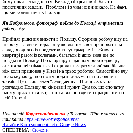
йому поки легко дається. Викладачі креативні. Багато
практичних завдань. Проблем ні з чим не виникало. Не факт,
що він залишиться в Польщі.
Ян Доброносов, фотограф, поїхав до Польщі, отримавши
робочу візу
Прийняв рішення виїхати в Польщу. Оформив робочу візу на
півроку і завдяки пораді друзів влаштувався працювати на
складах одного із продуктових супермаркетів. Живу в
квартирі разом із колегами, багатьох із яких знав ще до
поїздки в Польщу. Цю квартиру надав нам роботодавець,
оплата за неї знімається із зарплати. Зараз я заробляю більше,
ніж коли працював у Києві на трьох роботах. Самостійно вчу
польську мову, щоб потім подати документи на довший
термін. Це називається "осведчення". При цьому я не
розглядаю Польщу як кінцевий пункт. Думаю, що спочатку
зможу прижитися тут, а потім вільно їздити і працювати по
всій Європі.
Новини від
Корреспондент.net
у Telegram. Підписуйтесь на
наш канал
https://t.me/korrespondentnet
Читайте Korrespondent.net в Google News
СПЕЦТЕМА:
Сюжети