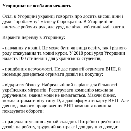
Угорщина: не особливо чекають
Осілі в Угорщині українці говорять про досить високі ціни і
дуже "проблемну" місцеву бюрократію. В Угорщині не
вистачає робочих рук, але уряд не вітає робітників-мігрантів.
Варіанти переїзду в Угорщину:
- навчання у країні. Це може бути як вища освіту, так і різного
роду стажування та мовні курси. У 2018 році уряд Угорщини
надасть 100 стипендій для українських студентів;
- придбання нерухомості. Не дає гарантії отримати ВНП, й
іноземцю доведеться отримати дозвіл на покупку;
- відкриття бізнесу. Найреальніший варіант для більшості
українських мігрантів. Реєструвати компанію можна за
дорученням, знання мови не вимагається. Маючи бізнес,
можна отримати візу типу D, а далі оформити карту ВНП. Але
для подальшого продовження ВНП компанія повинна
показувати обороти;
- працевлаштування - украй складно. Потрібно пред'явити
дозвіл на роботу, трудовий контракт і довідку про доходи;