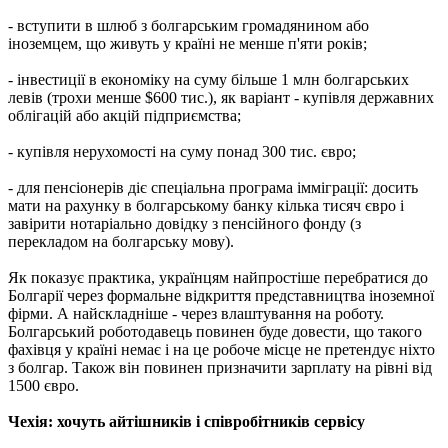
- вступити в шлюб з болгарським громадянином або
іноземцем, що живуть у країні не менше п'яти років;
- інвестиції в економіку на суму більше 1 млн болгарських
левів (трохи менше $600 тис.), як варіант - купівля державних
облігацій або акцій підприємства;
- купівля нерухомості на суму понад 300 тис. євро;
- для пенсіонерів діє спеціальна програма імміграції: досить
мати на рахунку в болгарському банку кілька тисяч євро і
завірити нотаріально довідку з пенсійного фонду (з
перекладом на болгарську мову).
Як показує практика, українцям найпростіше перебратися до
Болгарії через формальне відкриття представництва іноземної
фірми. А найскладніше - через влаштування на роботу.
Болгарський роботодавець повинен буде довести, що такого
фахівця у країні немає і на це робоче місце не претендує ніхто
з болгар. Також він повинен призначити зарплату на рівні від
1500 євро.
Чехія: хочуть айтішників і співробітників сервісу