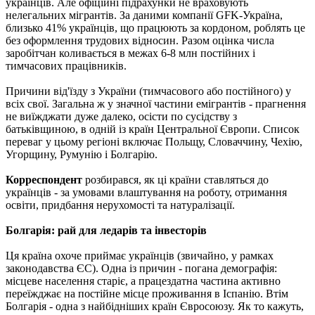
українців. Але офіційні підрахунки не враховують
нелегальних мігрантів. За даними компанії GFK-Україна,
близько 41% українців, що працюють за кордоном, роблять це
без оформлення трудових відносин. Разом оцінка числа
заробітчан коливається в межах 6-8 млн постійних і
тимчасових працівників.
Причини від'їзду з України (тимчасового або постійного) у
всіх свої. Загальна ж у значної частини емігрантів - прагнення
не виїжджати дуже далеко, осісти по сусідству з
батьківщиною, в одній із країн Центральної Європи. Список
переваг у цьому регіоні включає Польщу, Словаччину, Чехію,
Угорщину, Румунію і Болгарію.
Корреспондент
розбирався, як ці країни ставляться до
українців - за умовами влаштування на роботу, отримання
освіти, придбання нерухомості та натуралізації.
Болгарія: рай для ледарів та інвесторів
Ця країна охоче приймає українців (звичайно, у рамках
законодавства ЄС). Одна із причин - погана демографія:
місцеве населення старіє, а працездатна частина активно
переїжджає на постійне місце проживання в Іспанію. Втім
Болгарія - одна з найбідніших країн Євросоюзу. Як то кажуть,