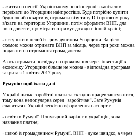
- життя на пенсії. Українському пенсіонерові з капіталом
переїхати до Угорщини найпростіше. Буде потрібно купити
будинок або квартиру, отримати візу типу D і протягом року
в'їхати на територію Угорщини, потім оформити ВНП, для
чого довести, що мігрант отримує доходи в іншій країні;
- вступити в шлюб із громадянином Угорщини. За цією
схемою можна отримати ВНП за місяць, через три роки можна
подавати на отримання громадянства.
А ось отримати посвідку на проживання через інвестиції в
економіку Угорщини більше не можна - відповідна програма
закрита з 1 квітня 2017 року.
Румунія: щоб їхати далі
У країні низькі заробітні плати та складно працевлаштуватися,
тому вона непопулярна серед "заробітчан". Зате Румунія
славиться в Україні легкістю оформлення паспорта:
- освіта в Румунії. Популярний варіант в українців, хоча
навчання платне;
- шлюб із громадянином Румунії. ВНП - дуже швидко, а через