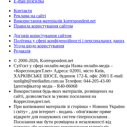
E-mail розсилка
Контакти
Реклама на сайті
Використання матеріалів korrespondent.net
Правила користування сайтом
Договір користування сайтом
Політика у сфері конфіденційності і персональних даних
Угода щодо користування
Редакція
© 2000-2026, Korrespondent.net
Суб'єкт у сфері онлайн-медіа Назва онлайн-медіа –
«КореспонденТ.net» Адреса: 02091, місто Київ,
ХАРКІВСЬКЕ ШОСЕ, будинок 172-Б, офіс 208/1 E-mail:
sunlight@mediadim.com.ua
Телефон: 044-205-43-00
Ідентифікатор медіа – R40-06068
Використання будь-яких матеріалів, розміщених на
сайті, дозволяється за умови посилання на
Корреспондент.net.
При копіюванні матеріалів зі сторінки « Новини України
і світу» , для інтернет - видань - обов'язкове пряме
відкрите для пошукових систем гіперпосилання .
Посилання має бути розміщена в незалежності від
повного або часткового використання матеріалів.