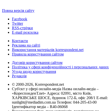
Повна версія сайту
Facebook
Twitter
RSS-стрічки
E-mail розсилка
Контакти
Реклама на сайті
Використання матеріалів korrespondent.net
Правила користування сайтом
Договір користування сайтом
Політика у сфері конфіденційності і персональних даних
Угода щодо користування
Редакція
© 2000-2026, Korrespondent.net
Суб'єкт у сфері онлайн-медіа Назва онлайн-медіа –
«КореспонденТ.net» Адреса: 02091, місто Київ,
ХАРКІВСЬКЕ ШОСЕ, будинок 172-Б, офіс 208/1 E-mail:
sunlight@mediadim.com.ua
Телефон: 044-205-43-00
Ідентифікатор медіа – R40-06068