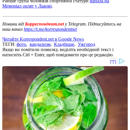
Раніше група чоловіків спортивної статури ​​
напала на
Меморіал орлят у Львові
.
Новини від
Корреспондент.net
у Telegram. Підписуйтесь на
наш канал
https://t.me/korrespondentnet
Читайте Korrespondent.net в Google News
ТЕГИ:
фото
,
вандализм
,
Кладбище
,
Ужгород
Якщо ви помітили помилку, виділіть необхідний текст і
натисніть Ctrl + Enter, щоб повідомити про це редакцію.