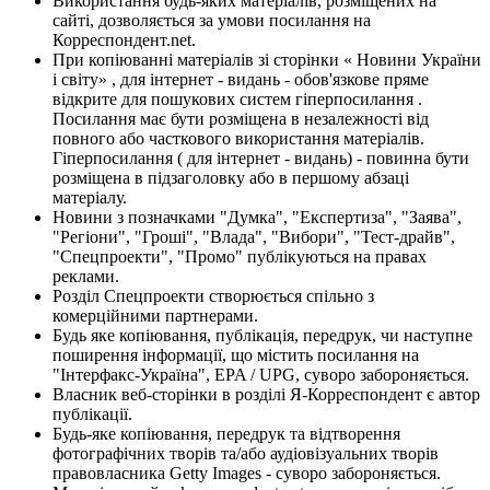
Використання будь-яких матеріалів, розміщених на
сайті, дозволяється за умови посилання на
Корреспондент.net.
При копіюванні матеріалів зі сторінки « Новини України
і світу» , для інтернет - видань - обов'язкове пряме
відкрите для пошукових систем гіперпосилання .
Посилання має бути розміщена в незалежності від
повного або часткового використання матеріалів.
Гіперпосилання ( для інтернет - видань) - повинна бути
розміщена в підзаголовку або в першому абзаці
матеріалу.
Новини з позначками "Думка", "Експертиза", "Заява",
"Регіони", "Гроші", "Влада", "Вибори", "Тест-драйв",
"Спецпроекти", "Промо" публікуються на правах
реклами.
Розділ Спецпроекти створюється спільно з
комерційними партнерами.
Будь яке копіювання, публікація, передрук, чи наступне
поширення інформації, що містить посилання на
"Інтерфакс-Україна", EPA / UPG, суворо забороняється.
Власник веб-сторінки в розділі Я-Корреспондент є автор
публікації.
Будь-яке копіювання, передрук та відтворення
фотографічних творів та/або аудіовізуальних творів
правовласника Getty Images - суворо забороняється.