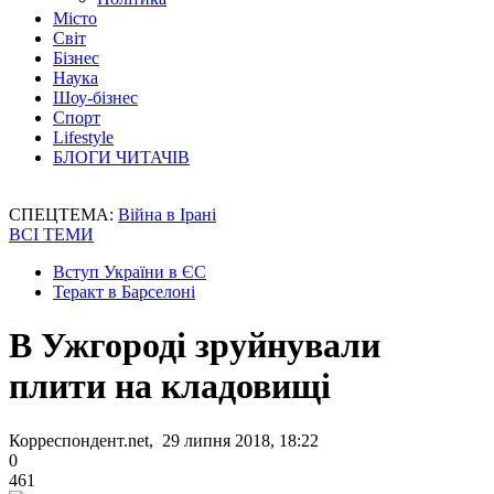
Місто
Світ
Бізнес
Наука
Шоу-бізнес
Спорт
Lifestyle
БЛОГИ ЧИТАЧІВ
СПЕЦТЕМА:
Війна в Ірані
ВСІ ТЕМИ
Вступ України в ЄС
Теракт в Барселоні
В Ужгороді зруйнували
плити на кладовищі
Корреспондент.net, 29 липня 2018, 18:22
0
461