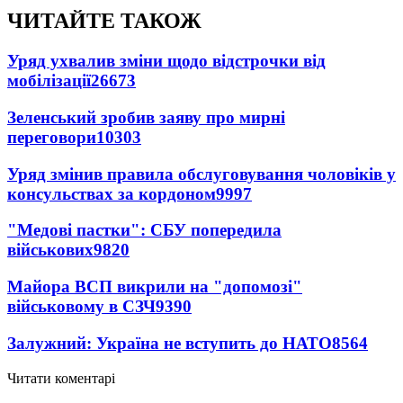
ЧИТАЙТЕ ТАКОЖ
Уряд ухвалив зміни щодо відстрочки від
мобілізації
26673
Зеленський зробив заяву про мирні
переговори
10303
Уряд змінив правила обслуговування чоловіків у
консульствах за кордоном
9997
"Медові пастки": СБУ попередила
військових
9820
Майора ВСП викрили на "допомозі"
військовому в СЗЧ
9390
Залужний: Україна не вступить до НАТО
8564
Читати коментарі