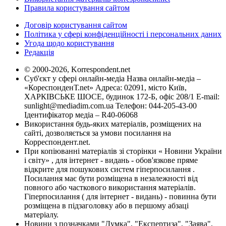
Правила користування сайтом
Договір користування сайтом
Політика у сфері конфіденційності і персональних даних
Угода щодо користування
Редакція
© 2000-2026, Korrespondent.net
Суб'єкт у сфері онлайн-медіа Назва онлайн-медіа –
«КореспонденТ.net» Адреса: 02091, місто Київ,
ХАРКІВСЬКЕ ШОСЕ, будинок 172-Б, офіс 208/1 E-mail:
sunlight@mediadim.com.ua
Телефон: 044-205-43-00
Ідентифікатор медіа – R40-06068
Використання будь-яких матеріалів, розміщених на
сайті, дозволяється за умови посилання на
Корреспондент.net.
При копіюванні матеріалів зі сторінки « Новини України
і світу» , для інтернет - видань - обов'язкове пряме
відкрите для пошукових систем гіперпосилання .
Посилання має бути розміщена в незалежності від
повного або часткового використання матеріалів.
Гіперпосилання ( для інтернет - видань) - повинна бути
розміщена в підзаголовку або в першому абзаці
матеріалу.
Новини з позначками "Думка", "Експертиза", "Заява",