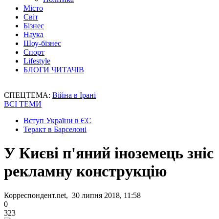
Місто
Світ
Бізнес
Наука
Шоу-бізнес
Спорт
Lifestyle
БЛОГИ ЧИТАЧІВ
СПЕЦТЕМА:
Війна в Ірані
ВСІ ТЕМИ
Вступ України в ЄС
Теракт в Барселоні
У Києві п'яний іноземець зніс
рекламну конструкцію
Корреспондент.net, 30 липня 2018, 11:58
0
323