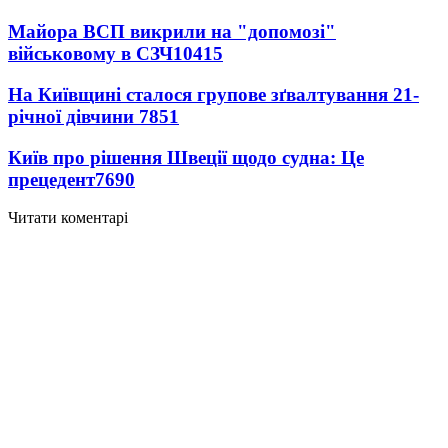
Майора ВСП викрили на "допомозі"
військовому в СЗЧ
10415
На Київщині сталося групове зґвалтування 21-
річної дівчини
7851
Київ про рішення Швеції щодо судна: Це
прецедент
7690
Читати коментарі