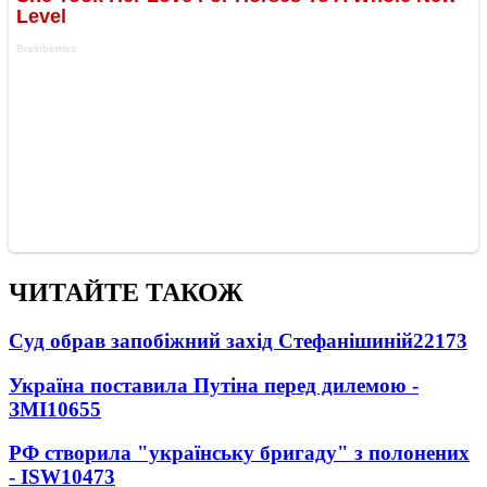
ЧИТАЙТЕ ТАКОЖ
Суд обрав запобіжний захід Стефанішиній
22173
Україна поставила Путіна перед дилемою -
ЗМІ
10655
РФ створила "українську бригаду" з полонених
- ISW
10473