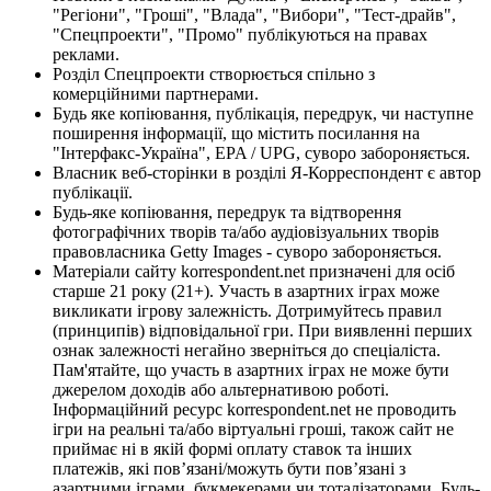
"Регіони", "Гроші", "Влада", "Вибори", "Тест-драйв",
"Спецпроекти", "Промо" публікуються на правах
реклами.
Розділ Спецпроекти створюється спільно з
комерційними партнерами.
Будь яке копіювання, публікація, передрук, чи наступне
поширення інформації, що містить посилання на
"Інтерфакс-Україна", EPA / UPG, суворо забороняється.
Власник веб-сторінки в розділі Я-Корреспондент є автор
публікації.
Будь-яке копіювання, передрук та відтворення
фотографічних творів та/або аудіовізуальних творів
правовласника Getty Images - суворо забороняється.
Матеріали сайту korrespondent.net призначені для осіб
старше 21 року (21+). Участь в азартних іграх може
викликати ігрову залежність. Дотримуйтесь правил
(принципів) відповідальної гри. При виявленні перших
ознак залежності негайно зверніться до спеціаліста.
Пам'ятайте, що участь в азартних іграх не може бути
джерелом доходів або альтернативою роботі.
Інформаційний ресурс korrespondent.net не проводить
ігри на реальні та/або віртуальні гроші, також сайт не
приймає ні в якій формі оплату ставок та інших
платежів, які пов’язані/можуть бути пов’язані з
азартними іграми, букмекерами чи тоталізаторами. Будь-