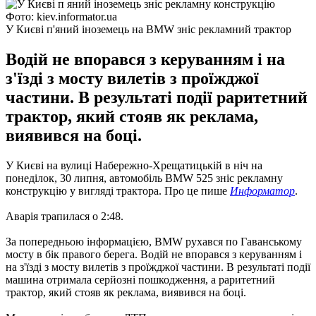
Фото: kiev.informator.ua
У Києві п'яний іноземець на BMW зніс рекламний трактор
Водій не впорався з керуванням і на
з'їзді з мосту вилетів з проїжджої
частини. В результаті події раритетний
трактор, який стояв як реклама,
виявився на боці.
У Києві на вулиці Набережно-Хрещатицькій в ніч на
понеділок, 30 липня, автомобіль BMW 525 зніс рекламну
конструкцію у вигляді трактора.
Про це пише
Информатор
.
Аварія трапилася о 2:48.
За попередньою інформацією, BMW рухався по Гаванському
мосту в бік правого берега.
Водій не впорався з керуванням і
на з'їзді з мосту вилетів з проїжджої частини.
В результаті події
машина отримала серйозні пошкодження, а раритетний
трактор, який стояв як реклама, виявився на боці.