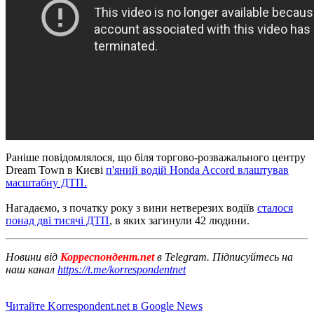
Раніше повідомлялося, що біля торгово-розважального центру
Dream Town в Києві
п'яний водій Honda Accord влаштував
масштабну ДТП.
Нагадаємо, з початку року з вини нетверезих водіїв
сталося
понад дві тисячі ДТП
, в яких загинули 42 людини.
Новини від
Корреспондент.net
в Telegram. Підписуйтесь на
наш канал
https://t.me/korrespondentnet
Читайте Korrespondent.net в Google News