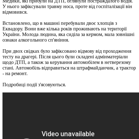
Медики, які прибули на ДТП, оглянули постраждалого водія.
У нього зафіксували травму носа, проте від госпіталізації він
відмовився.
Встановлено, що в машині перебували двоє хлопців з
Еквадору.
Вони вже кілька років проживають на території
України.
Молода людина, яка сиділа за кермом, мала зовнішні
ознаки алкогольного сп'яніння.
При двох свідках було зафіксовано відмову від проходження
тесту на драгері.
Після цього були складені адмінматеріали
щодо ДТП, а також за керування автомобілем в нетверезому
стані.
Автомобіль відправиться на штрафмайданчик, а трактор
- на ремонт.
Подробиці події з'ясовуються.