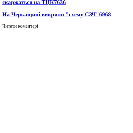
скаржаться на ТЦК
7636
На Черкащині викрили "схему СЗЧ"
6968
Читати коментарі