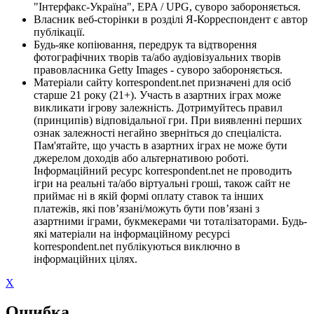
"Інтерфакс-Україна", EPA / UPG, суворо забороняється.
Власник веб-сторінки в розділі Я-Корреспондент є автор
публікації.
Будь-яке копіювання, передрук та відтворення
фотографічних творів та/або аудіовізуальних творів
правовласника Getty Images - суворо забороняється.
Матеріали сайту korrespondent.net призначені для осіб
старше 21 року (21+). Участь в азартних іграх може
викликати ігрову залежність. Дотримуйтесь правил
(принципів) відповідальної гри. При виявленні перших
ознак залежності негайно зверніться до спеціаліста.
Пам'ятайте, що участь в азартних іграх не може бути
джерелом доходів або альтернативою роботі.
Інформаційний ресурс korrespondent.net не проводить
ігри на реальні та/або віртуальні гроші, також сайт не
приймає ні в якій формі оплату ставок та інших
платежів, які пов’язані/можуть бути пов’язані з
азартними іграми, букмекерами чи тоталізаторами. Будь-
які матеріали на інформаційному ресурсі
korrespondent.net публікуються виключно в
інформаційних цілях.
X
Ошибка