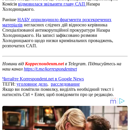
Комісія
відмовилася звільняти главу САП
Назара
Холодницького.
Раніше
НАБУ оприлюднило фрагменти розсекречених
матеріалів
негласних слідчих дій відносно керівника
Спеціалізованої антикорупційної прокуратури Назара
Холодницького. На записі зафіксовано розмови
Холодницького щодо низки кримінальних проваджень,
розпочатих САП.
Новини від
Корреспондент.net
в Telegram. Підписуйтесь на
наш канал
https://t.me/korrespondentnet
Читайте Korrespondent.net в Google News
ТЕГИ:
уголовное дело
,
расследование
Якщо ви помітили помилку, виділіть необхідний текст і
натисніть Ctrl + Enter, щоб повідомити про це редакцію.