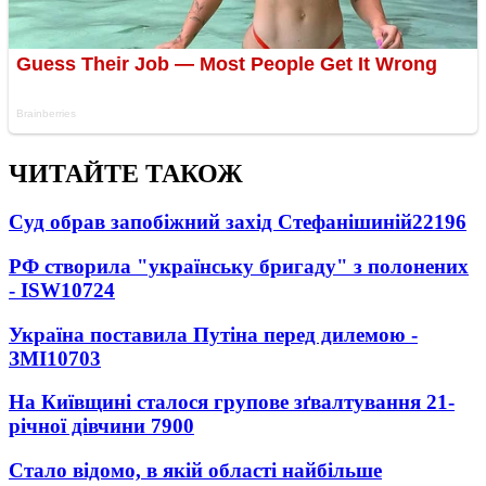
ЧИТАЙТЕ ТАКОЖ
Суд обрав запобіжний захід Стефанішиній
22196
РФ створила "українську бригаду" з полонених
- ISW
10724
Україна поставила Путіна перед дилемою -
ЗМІ
10703
На Київщині сталося групове зґвалтування 21-
річної дівчини
7900
Стало відомо, в якій області найбільше