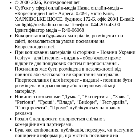
© 2000-2026, Korrespondent.net
Суб'єкт у сфері онлайн-медіа Назва онлайн-медіа –
«КореспонденТ.net» Адреса: 02091, місто Київ,
ХАРКІВСЬКЕ ШОСЕ, будинок 172-Б, офіс 208/1 E-mail:
sunlight@mediadim.com.ua
Телефон: 044-205-43-00
Ідентифікатор медіа – R40-06068
Використання будь-яких матеріалів, розміщених на
сайті, дозволяється за умови посилання на
Корреспондент.net.
При копіюванні матеріалів зі сторінки « Новини України
і світу» , для інтернет - видань - обов'язкове пряме
відкрите для пошукових систем гіперпосилання .
Посилання має бути розміщена в незалежності від
повного або часткового використання матеріалів.
Гіперпосилання ( для інтернет - видань) - повинна бути
розміщена в підзаголовку або в першому абзаці
матеріалу.
Новини з позначками "Думка", "Експертиза", "Заява",
"Регіони", "Гроші", "Влада", "Вибори", "Тест-драйв",
"Спецпроекти", "Промо" публікуються на правах
реклами.
Розділ Спецпроекти створюється спільно з
комерційними партнерами.
Будь яке копіювання, публікація, передрук, чи наступне
поширення інформації, що містить посилання на