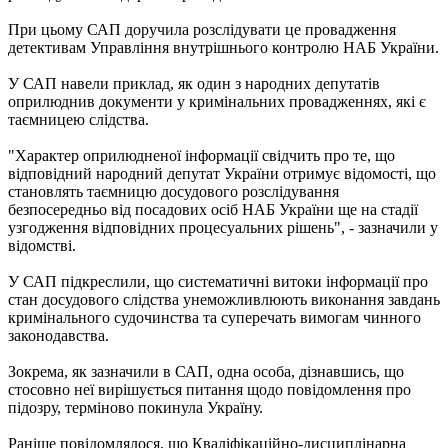
При цьому САП доручила розслідувати це провадження
детективам Управління внутрішнього контролю НАБ України.
У САП навели приклад, як один з народних депутатів
оприлюднив документи у кримінальних провадженнях, які є
таємницею слідства.
"Характер оприлюдненої інформації свідчить про те, що
відповідний народний депутат України отримує відомості, що
становлять таємницю досудового розслідування
безпосередньо від посадових осіб НАБ України ще на стадії
узгодження відповідних процесуальних рішень", - зазначили у
відомстві.
У САП підкреслили, що систематичні витоки інформації про
стан досудового слідства унеможливлюють виконання завдань
кримінального судочинства та суперечать вимогам чинного
законодавства.
Зокрема, як зазначили в САП, одна особа, дізнавшись, що
стосовно неї вирішується питання щодо повідомлення про
підозру, терміново покинула Україну.
Раніше повідомлялося, що Кваліфікаційно-дисциплінарна