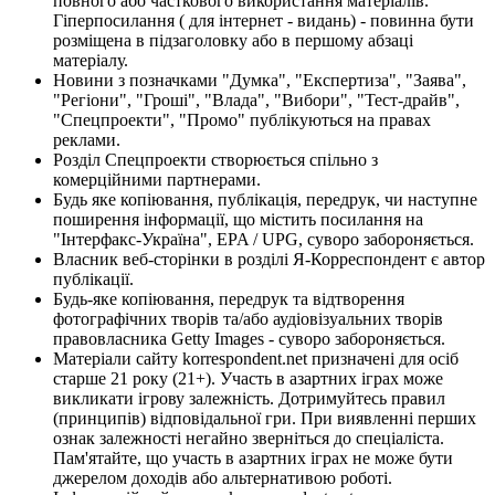
повного або часткового використання матеріалів.
Гіперпосилання ( для інтернет - видань) - повинна бути
розміщена в підзаголовку або в першому абзаці
матеріалу.
Новини з позначками "Думка", "Експертиза", "Заява",
"Регіони", "Гроші", "Влада", "Вибори", "Тест-драйв",
"Спецпроекти", "Промо" публікуються на правах
реклами.
Розділ Спецпроекти створюється спільно з
комерційними партнерами.
Будь яке копіювання, публікація, передрук, чи наступне
поширення інформації, що містить посилання на
"Інтерфакс-Україна", EPA / UPG, суворо забороняється.
Власник веб-сторінки в розділі Я-Корреспондент є автор
публікації.
Будь-яке копіювання, передрук та відтворення
фотографічних творів та/або аудіовізуальних творів
правовласника Getty Images - суворо забороняється.
Матеріали сайту korrespondent.net призначені для осіб
старше 21 року (21+). Участь в азартних іграх може
викликати ігрову залежність. Дотримуйтесь правил
(принципів) відповідальної гри. При виявленні перших
ознак залежності негайно зверніться до спеціаліста.
Пам'ятайте, що участь в азартних іграх не може бути
джерелом доходів або альтернативою роботі.