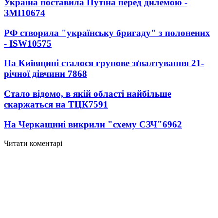
Україна поставила Путіна перед дилемою -
ЗМІ
10674
РФ створила "українську бригаду" з полонених
- ISW
10575
На Київщині сталося групове зґвалтування 21-
річної дівчини
7868
Стало відомо, в якій області найбільше
скаржаться на ТЦК
7591
На Черкащині викрили "схему СЗЧ"
6962
Читати коментарі