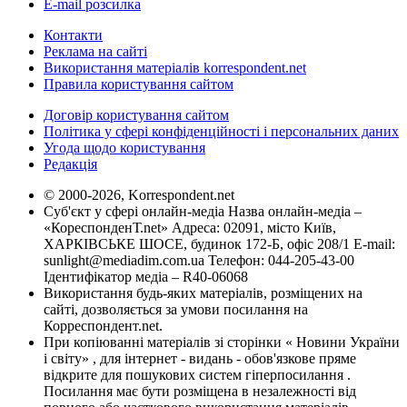
E-mail розсилка
Контакти
Реклама на сайті
Використання матеріалів korrespondent.net
Правила користування сайтом
Договір користування сайтом
Політика у сфері конфіденційності і персональних даних
Угода щодо користування
Редакція
© 2000-2026, Korrespondent.net
Суб'єкт у сфері онлайн-медіа Назва онлайн-медіа –
«КореспонденТ.net» Адреса: 02091, місто Київ,
ХАРКІВСЬКЕ ШОСЕ, будинок 172-Б, офіс 208/1 E-mail:
sunlight@mediadim.com.ua
Телефон: 044-205-43-00
Ідентифікатор медіа – R40-06068
Використання будь-яких матеріалів, розміщених на
сайті, дозволяється за умови посилання на
Корреспондент.net.
При копіюванні матеріалів зі сторінки « Новини України
і світу» , для інтернет - видань - обов'язкове пряме
відкрите для пошукових систем гіперпосилання .
Посилання має бути розміщена в незалежності від