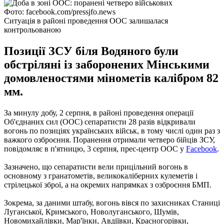
Фото: facebook.com/pressjfo.news
Ситуація в районі проведення ООС залишалася
контрольованою
Позиції ЗСУ біля Водяного були
обстріляні із заборонених Мінськими
домовленостями мінометів калібром 82
мм.
За минулу добу, 2 серпня, в районі проведення операції
Об'єднаних сил (ООС) сепаратисти 28 разів відкривали
вогонь по позиціях українських військ, в тому числі один раз з
важкого озброєння. Поранення отримали четверо бійців ЗСУ,
повідомляє в п'ятницю, 3 серпня, прес-центр ООС у
Facebook
.
Зазначено, що сепаратисти вели прицільний вогонь в
основному з гранатометів, великокаліберних кулеметів і
стрілецької зброї, а на окремих напрямках з озброєння БМП.
Зокрема, за даними штабу, вогонь вівся по захисниках Станиці
Луганської, Кримського, Новолуганського, Шумів,
Новомихайлівки, Мар'їнки, Авдіївки, Красногорівки,