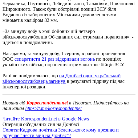
Чермалика, Гнутового, Лебединського, Талаківки, Павлополя і
Широкиного. Також були обстріляні позиції ЗСУ біля
Водяного із заборонених Мінськими домовленостями
мінометів калібром 82 мм.
«За минулу добу в ході бойових дій четверо
військовослужбовців Об'єднаних сил отримали поранення», -
йдеться в повідомленні.
Нагадаємо, за минулу добу, 1 серпня, в районі проведення
ООС
сепаратисти 21 раз відкривали вогонь
по позиціях
українських військ, поранення отримали троє бійців ЗСУ.
Раніше повідомлялось, що
на Донбасі один український
військовослужбовець загинув
в результаті підриву під час
інженерної розвідки.
Новини від
Корреспондент.net
в Telegram. Підписуйтесь на
наш канал
https://t.me/korrespondentnet
Читайте Korrespondent.net в Google News
Операція об'єднаних сил на Донбасі
Сюжет
Кадрова політика Зеленського: кому президент
доручає "нести мир на Донбас"?