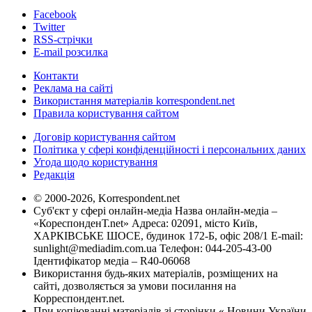
Facebook
Twitter
RSS-стрічки
E-mail розсилка
Контакти
Реклама на сайті
Використання матеріалів korrespondent.net
Правила користування сайтом
Договір користування сайтом
Політика у сфері конфіденційності і персональних даних
Угода щодо користування
Редакція
© 2000-2026, Korrespondent.net
Суб'єкт у сфері онлайн-медіа Назва онлайн-медіа –
«КореспонденТ.net» Адреса: 02091, місто Київ,
ХАРКІВСЬКЕ ШОСЕ, будинок 172-Б, офіс 208/1 E-mail:
sunlight@mediadim.com.ua
Телефон: 044-205-43-00
Ідентифікатор медіа – R40-06068
Використання будь-яких матеріалів, розміщених на
сайті, дозволяється за умови посилання на
Корреспондент.net.
При копіюванні матеріалів зі сторінки « Новини України