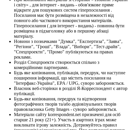
і світу» , для інтернет - видань - обов'язкове пряме
відкрите для пошукових систем гіперпосилання .
Посилання має бути розміщена в незалежності від
повного або часткового використання матеріалів.
Гіперпосилання ( для інтернет - видань) - повинна бути
розміщена в підзаголовку або в першому абзаці
матеріалу.
Новини з позначками "Думка", "Експертиза", "Заява",
"Регіони", "Гроші", "Влада", "Вибори", "Тест-драйв",
"Спецпроекти", "Промо" публікуються на правах
реклами.
Розділ Спецпроекти створюється спільно з
комерційними партнерами.
Будь яке копіювання, публікація, передрук, чи наступне
поширення інформації, що містить посилання на
"Інтерфакс-Україна", EPA / UPG, суворо забороняється.
Власник веб-сторінки в розділі Я-Корреспондент є автор
публікації.
Будь-яке копіювання, передрук та відтворення
фотографічних творів та/або аудіовізуальних творів
правовласника Getty Images - суворо забороняється.
Матеріали сайту korrespondent.net призначені для осіб
старше 21 року (21+). Участь в азартних іграх може
викликати ігрову залежність. Дотримуйтесь правил