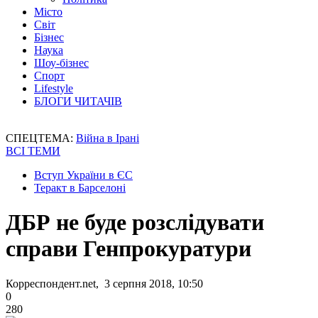
Місто
Світ
Бізнес
Наука
Шоу-бізнес
Спорт
Lifestyle
БЛОГИ ЧИТАЧІВ
СПЕЦТЕМА:
Війна в Ірані
ВСІ ТЕМИ
Вступ України в ЄС
Теракт в Барселоні
ДБР не буде розслідувати
справи Генпрокуратури
Корреспондент.net, 3 серпня 2018, 10:50
0
280