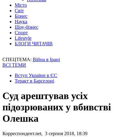
Місто
Світ
Бізнес
Наука
Шоу-бізнес
Спорт
Lifestyle
БЛОГИ ЧИТАЧІВ
СПЕЦТЕМА:
Війна в Ірані
ВСІ ТЕМИ
Вступ України в ЄС
Теракт в Барселоні
Суд арештував усіх
підозрюваних у вбивстві
Олешка
Корреспондент.net, 3 серпня 2018, 18:39