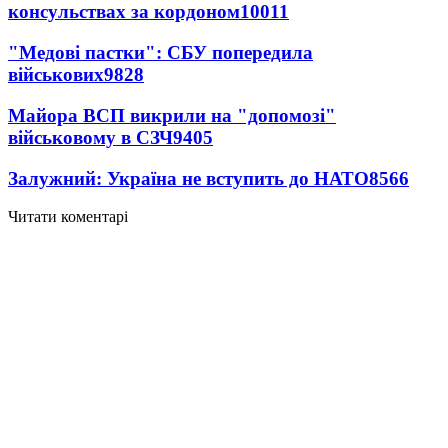
консульствах за кордоном
10011
"Медові пастки": СБУ попередила
військових
9828
Майора ВСП викрили на "допомозі"
військовому в СЗЧ
9405
Залужний: Україна не вступить до НАТО
8566
Читати коментарі