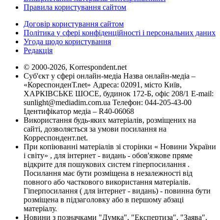
Правила користування сайтом
Договір користування сайтом
Політика у сфері конфіденційності і персональних даних
Угода щодо користування
Редакція
© 2000-2026, Korrespondent.net
Суб'єкт у сфері онлайн-медіа Назва онлайн-медіа –
«КореспонденТ.net» Адреса: 02091, місто Київ,
ХАРКІВСЬКЕ ШОСЕ, будинок 172-Б, офіс 208/1 E-mail:
sunlight@mediadim.com.ua
Телефон: 044-205-43-00
Ідентифікатор медіа – R40-06068
Використання будь-яких матеріалів, розміщених на
сайті, дозволяється за умови посилання на
Корреспондент.net.
При копіюванні матеріалів зі сторінки « Новини України
і світу» , для інтернет - видань - обов'язкове пряме
відкрите для пошукових систем гіперпосилання .
Посилання має бути розміщена в незалежності від
повного або часткового використання матеріалів.
Гіперпосилання ( для інтернет - видань) - повинна бути
розміщена в підзаголовку або в першому абзаці
матеріалу.
Новини з позначками "Думка", "Експертиза", "Заява",