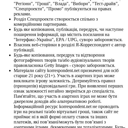
"Регіони", "Гроші", "Влада", "Вибори", "Тест-драйв",
"Спецпроекти", "Промо" публікуються на правах
реклами.
Розділ Спецпроекти створюється спільно з
комерційними партнерами.
Будь яке копіювання, публікація, передрук, чи наступне
поширення інформації, що містить посилання на
"Інтерфакс-Україна", EPA / UPG, суворо забороняється.
Власник веб-сторінки в розділі Я-Корреспондент є автор
публікації.
Будь-яке копіювання, передрук та відтворення
фотографічних творів та/або аудіовізуальних творів
правовласника Getty Images - суворо забороняється.
Матеріали сайту korrespondent.net призначені для осіб
старше 21 року (21+). Участь в азартних іграх може
викликати ігрову залежність. Дотримуйтесь правил
(принципів) відповідальної гри. При виявленні перших
ознак залежності негайно зверніться до спеціаліста.
Пам'ятайте, що участь в азартних іграх не може бути
джерелом доходів або альтернативою роботі.
Інформаційний ресурс korrespondent.net не проводить
ігри на реальні та/або віртуальні гроші, також сайт не
приймає ні в якій формі оплату ставок та інших
платежів, які пов’язані/можуть бути пов’язані з
азартними іграми, букмекерами чи тоталізаторами. Будь-