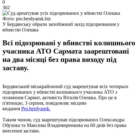
0
302
Фото: pro.berdyansk.biz
У Бердянську обрали запобіжний захід підозрюваним у
вбивстві Олешка
Всі підозрювані у вбивстві колишнього
учасника АТО Сармата заарештовані
на два місяці без права виходу під
заставу.
Бердянський міськрайонний суд заарештував всіх чотирьох
підозрюваних у вбивстві колишнього учасника АТО з
позивним Сармат, активіста Віталія Олешка. Про це в
п'ятницю, 3 серпня, повідомляє місцеве
видання
Рro.berdyansk.
Таким чином, суд заарештував підозрюваних Олександра
Обухова та Максима Владимиренкова на 60 днів без права
внесення застави.