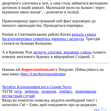
дворічного хлопчика в залі, а сама стала займатися молодшою ​​
дитиною в іншій кімнаті. Маленький виліз на балкон і через
відчинене вікно випав", - розповіли в поліції.
Правоохоронці зареєстрований цей факт відповідно до
чинного законодавства. Проводиться перевірка.
Раніше в Святошинському районі Києва
випала з вікна
багатоповерхівки семирічна дівчинка і загинула
. Трагедія
сталася на бульварі Кольцова.
А в Кривому Розі
загинув хлопчик, випавши з вікна
сьомого
поверху житлового будинку в мікрорайоні Східний, 3.
Новини від
Корреспондент.net
в Telegram. Підписуйтесь на
наш канал
https://t.me/korrespondentnet
Читайте Korrespondent.net в Google News
ТЕГИ:
дети
,
ребенок
,
полиция
,
донбасс
,
реанимация
,
несчастный случай
Якщо ви помітили помилку, виділіть необхідний текст і
натисніть Ctrl + Enter, щоб повідомити про це редакцію.