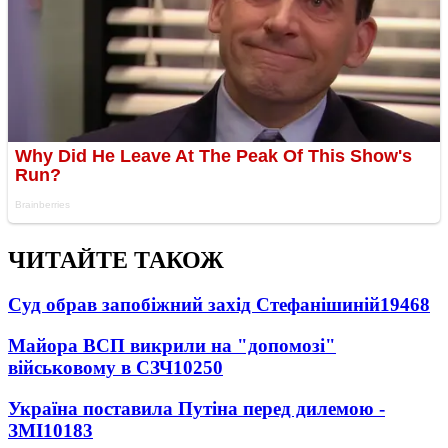
ЧИТАЙТЕ ТАКОЖ
Суд обрав запобіжний захід Стефанішиній
19468
Майора ВСП викрили на "допомозі"
військовому в СЗЧ
10250
Україна поставила Путіна перед дилемою -
ЗМІ
10183