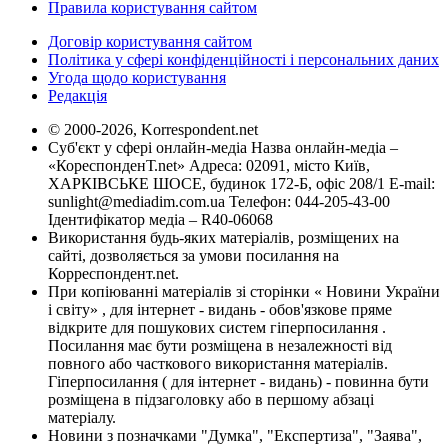
Правила користування сайтом
Договір користування сайтом
Політика у сфері конфіденційності і персональних даних
Угода щодо користування
Редакція
© 2000-2026, Korrespondent.net
Суб'єкт у сфері онлайн-медіа Назва онлайн-медіа –
«КореспонденТ.net» Адреса: 02091, місто Київ,
ХАРКІВСЬКЕ ШОСЕ, будинок 172-Б, офіс 208/1 E-mail:
sunlight@mediadim.com.ua
Телефон: 044-205-43-00
Ідентифікатор медіа – R40-06068
Використання будь-яких матеріалів, розміщених на
сайті, дозволяється за умови посилання на
Корреспондент.net.
При копіюванні матеріалів зі сторінки « Новини України
і світу» , для інтернет - видань - обов'язкове пряме
відкрите для пошукових систем гіперпосилання .
Посилання має бути розміщена в незалежності від
повного або часткового використання матеріалів.
Гіперпосилання ( для інтернет - видань) - повинна бути
розміщена в підзаголовку або в першому абзаці
матеріалу.
Новини з позначками "Думка", "Експертиза", "Заява",