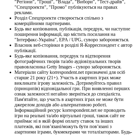
"Регіони", "Гроші", "Влада", "Вибори", "Тест-драйв",
"Спецпроекти", "Промо" публікуються на правах
реклами.
Розділ Спецпроекти створюється спільно з
комерційними партнерами.
Будь яке копіювання, публікація, передрук, чи наступне
поширення інформації, що містить посилання на
"Інтерфакс-Україна", EPA / UPG, суворо забороняється.
Власник веб-сторінки в розділі Я-Корреспондент є автор
публікації.
Будь-яке копіювання, передрук та відтворення
фотографічних творів та/або аудіовізуальних творів
правовласника Getty Images - суворо забороняється.
Матеріали сайту korrespondent.net призначені для осіб
старше 21 року (21+). Участь в азартних іграх може
викликати ігрову залежність. Дотримуйтесь правил
(принципів) відповідальної гри. При виявленні перших
ознак залежності негайно зверніться до спеціаліста.
Пам'ятайте, що участь в азартних іграх не може бути
джерелом доходів або альтернативою роботі.
Інформаційний ресурс korrespondent.net не проводить
ігри на реальні та/або віртуальні гроші, також сайт не
приймає ні в якій формі оплату ставок та інших
платежів, які пов’язані/можуть бути пов’язані з
азартними іграми, букмекерами чи тоталізаторами. Будь-