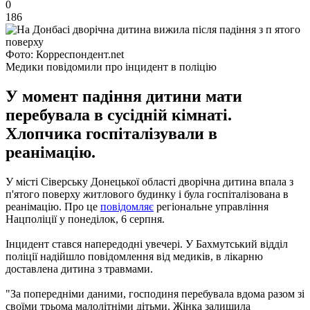
0
186
Фото: Корреспондент.net
Медики повідомили про інцидент в поліцію
У момент падіння дитини мати
перебувала в сусідній кімнаті.
Хлопчика госпіталізували в
реанімацію.
У місті Сіверську Донецької області дворічна дитина впала з
п'ятого поверху житлового будинку і була госпіталізована в
реанімацію. Про це
повідомляє
регіональне управління
Нацполіції у понеділок, 6 серпня.
Інцидент стався напередодні увечері. У Бахмутський відділ
поліції надійшло повідомлення від медиків, в лікарню
доставлена ​​дитина з травмами.
"За попередніми даними, господиня перебувала вдома разом зі
своїми трьома малолітніми дітьми. Жінка залишила