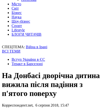
Місто
Світ
Бізнес
Наука
Шоу-бізнес
Спорт
Lifestyle
БЛОГИ ЧИТАЧІВ
СПЕЦТЕМА:
Війна в Ірані
ВСІ ТЕМИ
Вступ України в ЄС
Теракт в Барселоні
На Донбасі дворічна дитина
вижила після падіння з
п'ятого поверху
Корреспондент.net, 6 серпня 2018, 15:47