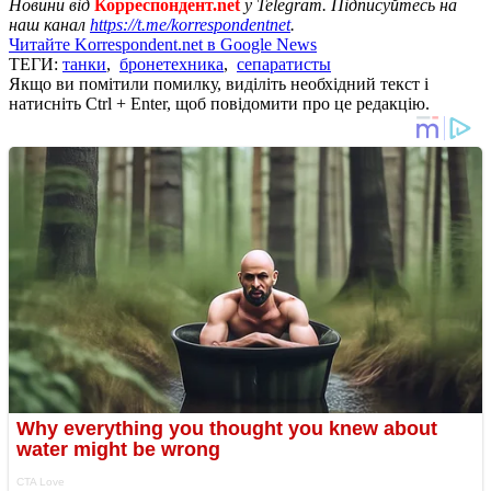
Новини від
Корреспондент.net
у Telegram. Підписуйтесь на
наш канал
https://t.me/korrespondentnet
.
Читайте Korrespondent.net в Google News
ТЕГИ:
танки
,
бронетехника
,
сепаратисты
Якщо ви помітили помилку, виділіть необхідний текст і
натисніть Ctrl + Enter, щоб повідомити про це редакцію.