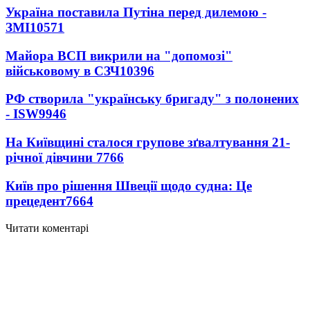
Україна поставила Путіна перед дилемою -
ЗМІ
10571
Майора ВСП викрили на "допомозі"
військовому в СЗЧ
10396
РФ створила "українську бригаду" з полонених
- ISW
9946
На Київщині сталося групове зґвалтування 21-
річної дівчини
7766
Київ про рішення Швеції щодо судна: Це
прецедент
7664
Читати коментарі