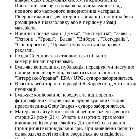
Посилання має бути розміщена в незалежності від
повного або часткового використання матеріалів.
Гіперпосилання ( для інтернет - видань) - повинна бути
розміщена в підзаголовку або в першому абзаці
матеріалу.
Новини з позначками "Думка", "Експертиза", "Заява",
"Регіони", "Гроші", "Влада", "Вибори", "Тест-драйв",
"Спецпроекти", "Промо" публікуються на правах
реклами.
Розділ Спецпроекти створюється спільно з
комерційними партнерами.
Будь яке копіювання, публікація, передрук, чи наступне
поширення інформації, що містить посилання на
"Інтерфакс-Україна", EPA / UPG, суворо забороняється.
Власник веб-сторінки в розділі Я-Корреспондент є автор
публікації.
Будь-яке копіювання, передрук та відтворення
фотографічних творів та/або аудіовізуальних творів
правовласника Getty Images - суворо забороняється.
Матеріали сайту korrespondent.net призначені для осіб
старше 21 року (21+). Участь в азартних іграх може
викликати ігрову залежність. Дотримуйтесь правил
(принципів) відповідальної гри. При виявленні перших
ознак залежності негайно зверніться до спеціаліста.