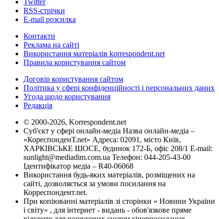
Twitter
RSS-стрічки
E-mail розсилка
Контакти
Реклама на сайті
Використання матеріалів korrespondent.net
Правила користування сайтом
Договір користування сайтом
Політика у сфері конфіденційності і персональних даних
Угода щодо користування
Редакція
© 2000-2026, Korrespondent.net
Суб'єкт у сфері онлайн-медіа Назва онлайн-медіа –
«КореспонденТ.net» Адреса: 02091, місто Київ,
ХАРКІВСЬКЕ ШОСЕ, будинок 172-Б, офіс 208/1 E-mail:
sunlight@mediadim.com.ua
Телефон: 044-205-43-00
Ідентифікатор медіа – R40-06068
Використання будь-яких матеріалів, розміщених на
сайті, дозволяється за умови посилання на
Корреспондент.net.
При копіюванні матеріалів зі сторінки « Новини України
і світу» , для інтернет - видань - обов'язкове пряме
відкрите для пошукових систем гіперпосилання .