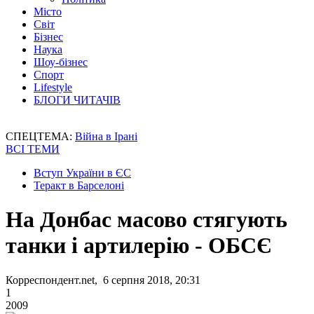
Місто
Світ
Бізнес
Наука
Шоу-бізнес
Спорт
Lifestyle
БЛОГИ ЧИТАЧІВ
СПЕЦТЕМА:
Війна в Ірані
ВСІ ТЕМИ
Вступ України в ЄС
Теракт в Барселоні
На Донбас масово стягують
танки і артилерію - ОБСЄ
Корреспондент.net, 6 серпня 2018, 20:31
1
2009