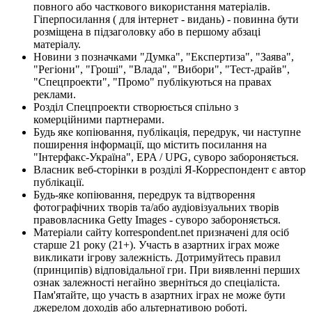
повного або часткового використання матеріалів.
Гіперпосилання ( для інтернет - видань) - повинна бути
розміщена в підзаголовку або в першому абзаці
матеріалу.
Новини з позначками "Думка", "Експертиза", "Заява",
"Регіони", "Гроші", "Влада", "Вибори", "Тест-драйв",
"Спецпроекти", "Промо" публікуються на правах
реклами.
Розділ Спецпроекти створюється спільно з
комерційними партнерами.
Будь яке копіювання, публікація, передрук, чи наступне
поширення інформації, що містить посилання на
"Інтерфакс-Україна", EPA / UPG, суворо забороняється.
Власник веб-сторінки в розділі Я-Корреспондент є автор
публікації.
Будь-яке копіювання, передрук та відтворення
фотографічних творів та/або аудіовізуальних творів
правовласника Getty Images - суворо забороняється.
Матеріали сайту korrespondent.net призначені для осіб
старше 21 року (21+). Участь в азартних іграх може
викликати ігрову залежність. Дотримуйтесь правил
(принципів) відповідальної гри. При виявленні перших
ознак залежності негайно зверніться до спеціаліста.
Пам'ятайте, що участь в азартних іграх не може бути
джерелом доходів або альтернативою роботі.