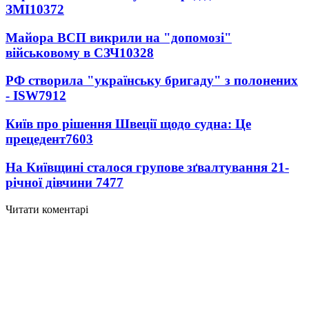
ЗМІ
10372
Майора ВСП викрили на "допомозі"
військовому в СЗЧ
10328
РФ створила "українську бригаду" з полонених
- ISW
7912
Київ про рішення Швеції щодо судна: Це
прецедент
7603
На Київщині сталося групове зґвалтування 21-
річної дівчини
7477
Читати коментарі