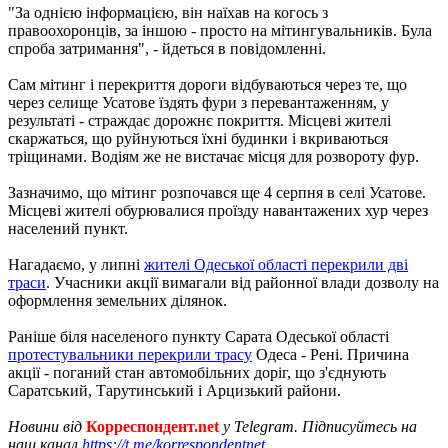
"За однією інформацією, він наїхав на когось з
правоохоронців, за іншою - просто на мітингувальників. Була
спроба затримання", - йдеться в повідомленні.
Сам мітинг і перекриття дороги відбуваються через те, що
через селище Усатове їздять фури з перевантаженням, у
результаті - страждає дорожнє покриття. Місцеві жителі
скаржаться, що руйнуються їхні будинки і вкриваються
тріщинами. Водіям же не вистачає місця для розвороту фур.
Зазначимо, що мітинг розпочався ще 4 серпня в селі Усатове.
Місцеві жителі обурювалися проїзду навантажених хур через
населений пункт.
Нагадаємо, у липні
жителі Одеської області перекрили дві
траси
. Учасники акції вимагали від районної влади дозволу на
оформлення земельних ділянок.
Раніше біля населеного пункту Сарата Одеської області
протестувальники перекрили трасу
Одеса - Рені. Причина
акції - поганий стан автомобільних доріг, що з'єднують
Саратський, Тарутинський і Арцизький райони.
Новини від
Корреспондент.net
у Telegram. Підписуйтесь на
наш канал
https://t.me/korrespondentnet
.