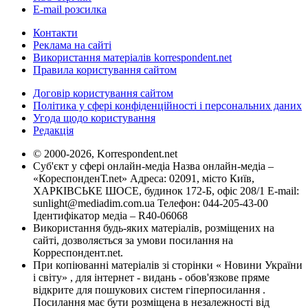
E-mail розсилка
Контакти
Реклама на сайті
Використання матеріалів korrespondent.net
Правила користування сайтом
Договір користування сайтом
Політика у сфері конфіденційності і персональних даних
Угода щодо користування
Редакція
© 2000-2026, Korrespondent.net
Суб'єкт у сфері онлайн-медіа Назва онлайн-медіа –
«КореспонденТ.net» Адреса: 02091, місто Київ,
ХАРКІВСЬКЕ ШОСЕ, будинок 172-Б, офіс 208/1 E-mail:
sunlight@mediadim.com.ua
Телефон: 044-205-43-00
Ідентифікатор медіа – R40-06068
Використання будь-яких матеріалів, розміщених на
сайті, дозволяється за умови посилання на
Корреспондент.net.
При копіюванні матеріалів зі сторінки « Новини України
і світу» , для інтернет - видань - обов'язкове пряме
відкрите для пошукових систем гіперпосилання .
Посилання має бути розміщена в незалежності від