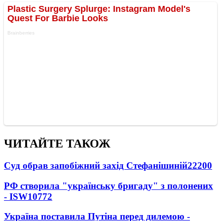
ЧИТАЙТЕ ТАКОЖ
Суд обрав запобіжний захід Стефанішиній
22200
РФ створила "українську бригаду" з полонених
- ISW
10772
Україна поставила Путіна перед дилемою -