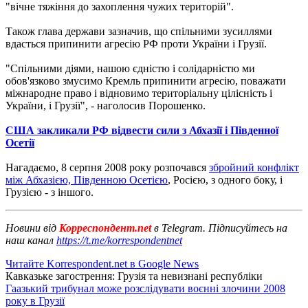
"вічне тяжіння до захоплення чужих територій".
Також глава держави зазначив, що спільними зусиллями
вдасться припинити агресію РФ проти України і Грузії.
"Спільними діями, нашою єдністю і солідарністю ми
обов'язково змусимо Кремль припинити агресію, поважати
міжнародне право і відновимо територіальну цілісність і
України, і Грузії", - наголосив Порошенко.
США закликали РФ відвести сили з Абхазії і Південної
Осетії
Нагадаємо, 8 серпня 2008 року розпочався
збройний конфлікт
між Абхазією, Південною Осетією
, Росією, з одного боку, і
Грузією - з іншого.
Новини від
Корреспондент.net
в Telegram. Підписуйтесь на
наш канал
https://t.me/korrespondentnet
Читайте Korrespondent.net в Google News
Кавказьке загострення: Грузія та невизнані республіки
Гаазький трибунал може розслідувати воєнні злочини 2008
року в Грузії