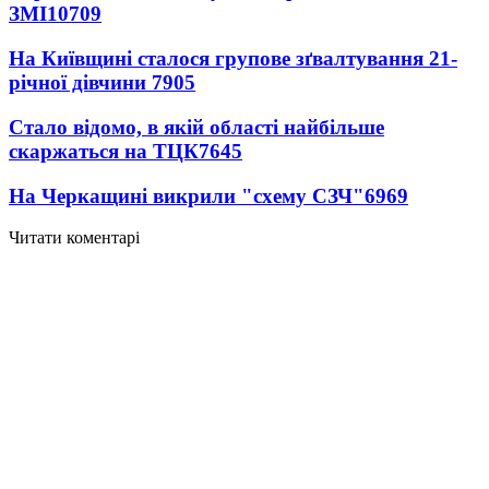
ЗМІ
10709
На Київщині сталося групове зґвалтування 21-
річної дівчини
7905
Стало відомо, в якій області найбільше
скаржаться на ТЦК
7645
На Черкащині викрили "схему СЗЧ"
6969
Читати коментарі