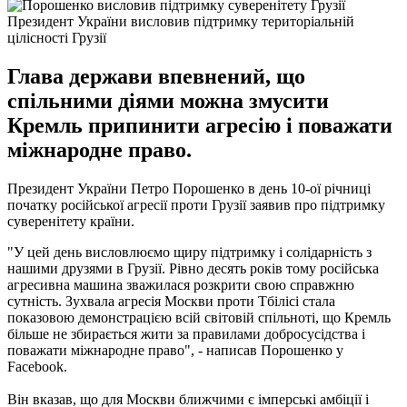
Президент України висловив підтримку територіальній
цілісності Грузії
Глава держави впевнений, що
спільними діями можна змусити
Кремль припинити агресію і поважати
міжнародне право.
Президент України Петро Порошенко в день 10-ої річниці
початку російської агресії проти Грузії заявив про підтримку
суверенітету країни.
"У цей день висловлюємо щиру підтримку і солідарність з
нашими друзями в Грузії. Рівно десять років тому російська
агресивна машина зважилася розкрити свою справжню
сутність. Зухвала агресія Москви проти Тбілісі стала
показовою демонстрацією всій світовій спільноті, що Кремль
більше не збирається жити за правилами добросусідства і
поважати міжнародне право", - написав Порошенко у
Facebook.
Він вказав, що для Москви ближчими є імперські амбіції і