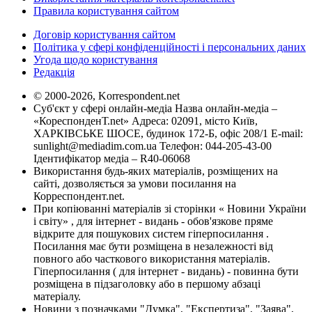
Правила користування сайтом
Договір користування сайтом
Політика у сфері конфіденційності і персональних даних
Угода щодо користування
Редакція
© 2000-2026, Korrespondent.net
Суб'єкт у сфері онлайн-медіа Назва онлайн-медіа –
«КореспонденТ.net» Адреса: 02091, місто Київ,
ХАРКІВСЬКЕ ШОСЕ, будинок 172-Б, офіс 208/1 E-mail:
sunlight@mediadim.com.ua
Телефон: 044-205-43-00
Ідентифікатор медіа – R40-06068
Використання будь-яких матеріалів, розміщених на
сайті, дозволяється за умови посилання на
Корреспондент.net.
При копіюванні матеріалів зі сторінки « Новини України
і світу» , для інтернет - видань - обов'язкове пряме
відкрите для пошукових систем гіперпосилання .
Посилання має бути розміщена в незалежності від
повного або часткового використання матеріалів.
Гіперпосилання ( для інтернет - видань) - повинна бути
розміщена в підзаголовку або в першому абзаці
матеріалу.
Новини з позначками "Думка", "Експертиза", "Заява",