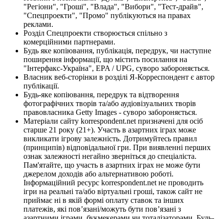
"Регіони", "Гроші", "Влада", "Вибори", "Тест-драйв",
"Спецпроекти", "Промо" публікуються на правах
реклами.
Розділ Спецпроекти створюється спільно з
комерційними партнерами.
Будь яке копіювання, публікація, передрук, чи наступне
поширення інформації, що містить посилання на
"Інтерфакс-Україна", EPA / UPG, суворо забороняється.
Власник веб-сторінки в розділі Я-Корреспондент є автор
публікації.
Будь-яке копіювання, передрук та відтворення
фотографічних творів та/або аудіовізуальних творів
правовласника Getty Images - суворо забороняється.
Матеріали сайту korrespondent.net призначені для осіб
старше 21 року (21+). Участь в азартних іграх може
викликати ігрову залежність. Дотримуйтесь правил
(принципів) відповідальної гри. При виявленні перших
ознак залежності негайно зверніться до спеціаліста.
Пам'ятайте, що участь в азартних іграх не може бути
джерелом доходів або альтернативою роботі.
Інформаційний ресурс korrespondent.net не проводить
ігри на реальні та/або віртуальні гроші, також сайт не
приймає ні в якій формі оплату ставок та інших
платежів, які пов’язані/можуть бути пов’язані з
азартними іграми, букмекерами чи тоталізаторами. Будь-