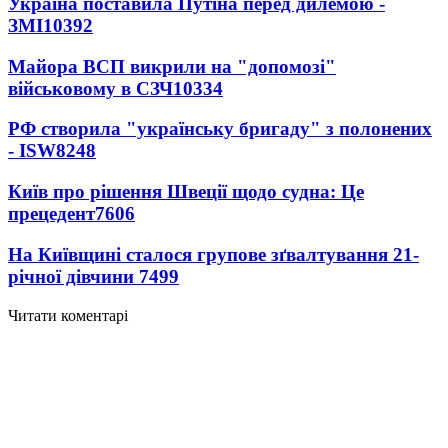
Україна поставила Путіна перед дилемою -
ЗМІ
10392
Майора ВСП викрили на "допомозі"
військовому в СЗЧ
10334
РФ створила "українську бригаду" з полонених
- ISW
8248
Київ про рішення Швеції щодо судна: Це
прецедент
7606
На Київщині сталося групове зґвалтування 21-
річної дівчини
7499
Читати коментарі