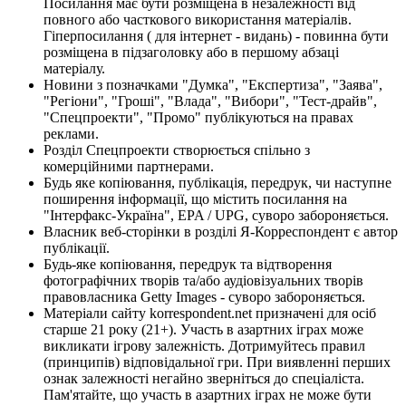
Посилання має бути розміщена в незалежності від
повного або часткового використання матеріалів.
Гіперпосилання ( для інтернет - видань) - повинна бути
розміщена в підзаголовку або в першому абзаці
матеріалу.
Новини з позначками "Думка", "Експертиза", "Заява",
"Регіони", "Гроші", "Влада", "Вибори", "Тест-драйв",
"Спецпроекти", "Промо" публікуються на правах
реклами.
Розділ Спецпроекти створюється спільно з
комерційними партнерами.
Будь яке копіювання, публікація, передрук, чи наступне
поширення інформації, що містить посилання на
"Інтерфакс-Україна", EPA / UPG, суворо забороняється.
Власник веб-сторінки в розділі Я-Корреспондент є автор
публікації.
Будь-яке копіювання, передрук та відтворення
фотографічних творів та/або аудіовізуальних творів
правовласника Getty Images - суворо забороняється.
Матеріали сайту korrespondent.net призначені для осіб
старше 21 року (21+). Участь в азартних іграх може
викликати ігрову залежність. Дотримуйтесь правил
(принципів) відповідальної гри. При виявленні перших
ознак залежності негайно зверніться до спеціаліста.
Пам'ятайте, що участь в азартних іграх не може бути