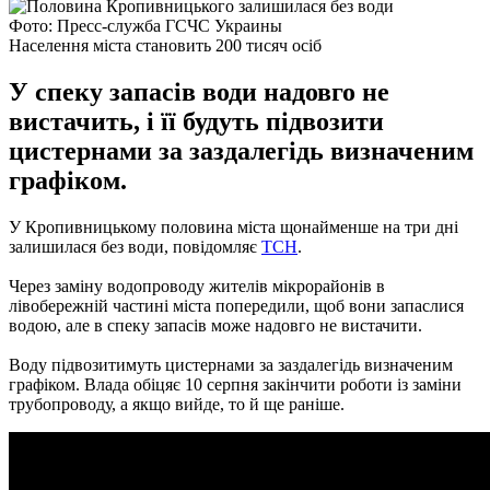
Фото: Пресс-служба ГСЧС Украины
Населення міста становить 200 тисяч осіб
У спеку запасів води надовго не
вистачить, і її будуть підвозити
цистернами за заздалегідь визначеним
графіком.
У Кропивницькому половина міста щонайменше на три дні
залишилася без води, повідомляє
ТСН
.
Через заміну водопроводу жителів мікрорайонів в
лівобережній частині міста попередили, щоб вони запаслися
водою, але в спеку запасів може надовго не вистачити.
Воду підвозитимуть цистернами за заздалегідь визначеним
графіком.
Влада обіцяє 10 серпня закінчити роботи із заміни
трубопроводу, а якщо вийде, то й ще раніше.