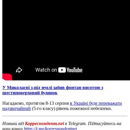
У Миколаєві з-під землі забив фонтан висотою з
шестиповерховий будинок
Нагадаємо, протягом 8-13 серпня
в Україні буде переважати
надзвичайний
(5-го класу) рівень пожежної небезпеки.
Новини від
Корреспондент.net
в Telegram. Підписуйтесь на
наш канал
https://t.me/korrespondentnet