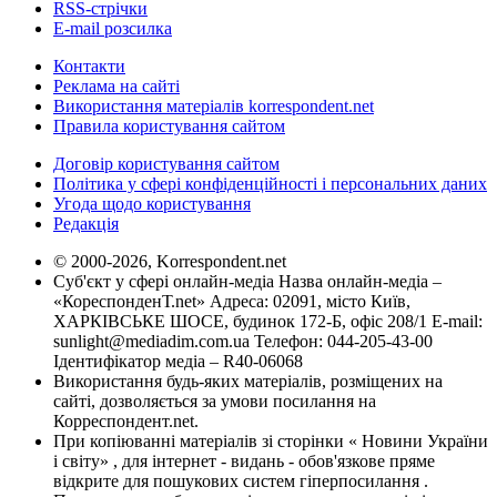
RSS-стрічки
E-mail розсилка
Контакти
Реклама на сайті
Використання матеріалів korrespondent.net
Правила користування сайтом
Договір користування сайтом
Політика у сфері конфіденційності і персональних даних
Угода щодо користування
Редакція
© 2000-2026, Korrespondent.net
Суб'єкт у сфері онлайн-медіа Назва онлайн-медіа –
«КореспонденТ.net» Адреса: 02091, місто Київ,
ХАРКІВСЬКЕ ШОСЕ, будинок 172-Б, офіс 208/1 E-mail:
sunlight@mediadim.com.ua
Телефон: 044-205-43-00
Ідентифікатор медіа – R40-06068
Використання будь-яких матеріалів, розміщених на
сайті, дозволяється за умови посилання на
Корреспондент.net.
При копіюванні матеріалів зі сторінки « Новини України
і світу» , для інтернет - видань - обов'язкове пряме
відкрите для пошукових систем гіперпосилання .