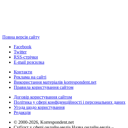
Повна версія сайту
Facebook
Twitter
RSS-стрічки
E-mail розсилка
Контакти
Реклама на сайті
Використання матеріалів korrespondent.net
Правила користування сайтом
Договір користування сайтом
Політика у сфері конфіденційності і персональних даних
Угода щодо користування
Редакція
© 2000-2026, Korrespondent.net
Суб'єкт у сфері онлайн-медіа Назва онлайн-медіа –