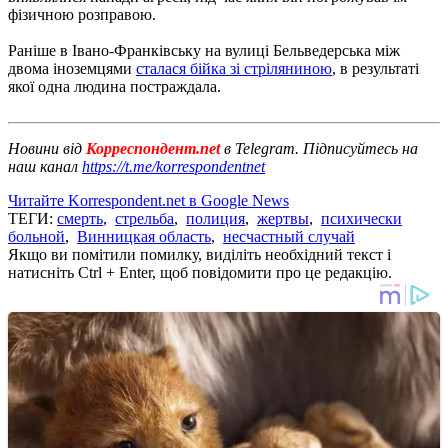
фізичною розправою.
Раніше в Івано-Франківську на вулиці Бельведерська між
двома іноземцями
сталася бійка зі стріляниною
, в результаті
якої одна людина постраждала.
Новини від
Корреспондент.net
в Telegram. Підписуйтесь на
наш канал
https://t.me/korrespondentnet
Читайте Korrespondent.net в Google News
ТЕГИ:
смерть
,
стрельба
,
полиция
,
жертвы
,
психически
больной
,
Винницкая область
,
несчастный случай
Якщо ви помітили помилку, виділіть необхідний текст і
натисніть Ctrl + Enter, щоб повідомити про це редакцію.