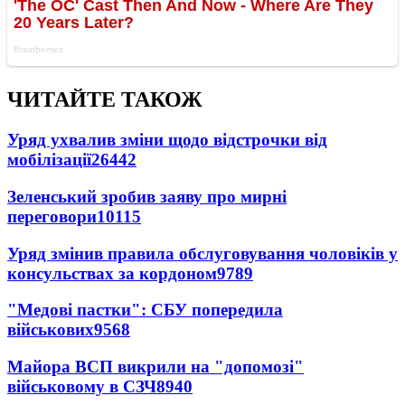
ЧИТАЙТЕ ТАКОЖ
Уряд ухвалив зміни щодо відстрочки від
мобілізації
26442
Зеленський зробив заяву про мирні
переговори
10115
Уряд змінив правила обслуговування чоловіків у
консульствах за кордоном
9789
"Медові пастки": СБУ попередила
військових
9568
Майора ВСП викрили на "допомозі"
військовому в СЗЧ
8940