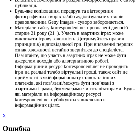
публікації.
Будь-яке копіювання, передрук та відтворення
фотографічних творів та/або аудіовізуальних творів
правовласника Getty Images - суворо забороняється.
Матеріали сайту korrespondent.net призначені для осіб
старше 21 року (21+). Участь в азартних іграх може
викликати ігрову залежність. Дотримуйтесь правил
(принципів) відповідальної гри. При виявленні перших
ознак залежності негайно зверніться до спеціаліста.
Пам'ятайте, що участь в азартних іграх не може бути
джерелом доходів або альтернативою роботі.
Інформаційний ресурс korrespondent.net не проводить
ігри на реальні та/або віртуальні гроші, також сайт не
приймає ні в якій формі оплату ставок та інших
платежів, які пов’язані/можуть бути пов’язані з
азартними іграми, букмекерами чи тоталізаторами. Будь-
які матеріали на інформаційному ресурсі
korrespondent.net публікуються виключно в
інформаційних цілях.
X
Ошибка