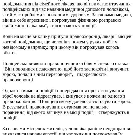
повідомлення від сімейного лікаря, що він вимагає втручання
поліцейських під час надання медичної допомоги чоловікові,
який має проблеми з психічним здоров'ям. За словами медика,
він вів себе агресивно і погрожував фізичною розправою
своїй жінці і лікарям", - відзначають у поліції.
Коли на місце виклику прибули правоохоронці, лікарі і місцеві
жителі повідомили, що чоловік з ножем у руках побіг у
невідомому напрямку, при цьому він погрожував когось
вбити.
Поліцейські виявили правопорушника біля місцевого ставка.
"Він поводився неадекватно, щоб його заспокоїти і вилучити
зброю, почали з ним переговори", - підкреслюють
правоохоронці.
Однак на вимоги поліції і попередження про застосування
зброї чоловік не відреагував, і кинувся з ножем на одного з
правоохоронців. "Поліцейському довелося застосувати зброю.
В результаті, правопорушник отримав вогнепальне
поранення, від якого загинув на місці події", - стверджують в
поліції.
За словами місцевих жителів, у чоловіка раніше неодноразово
виявлялися напади агресії, під час яких він погрожував їм