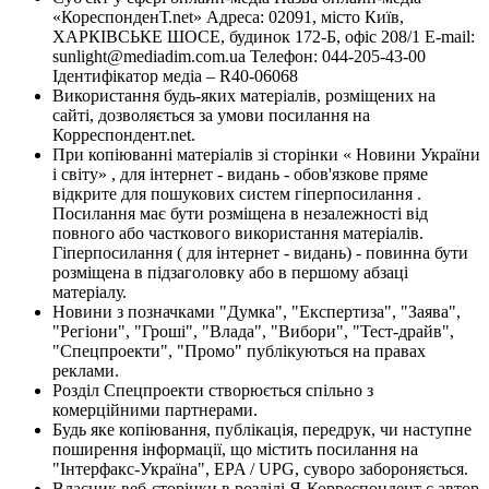
«КореспонденТ.net» Адреса: 02091, місто Київ,
ХАРКІВСЬКЕ ШОСЕ, будинок 172-Б, офіс 208/1 E-mail:
sunlight@mediadim.com.ua
Телефон: 044-205-43-00
Ідентифікатор медіа – R40-06068
Використання будь-яких матеріалів, розміщених на
сайті, дозволяється за умови посилання на
Корреспондент.net.
При копіюванні матеріалів зі сторінки « Новини України
і світу» , для інтернет - видань - обов'язкове пряме
відкрите для пошукових систем гіперпосилання .
Посилання має бути розміщена в незалежності від
повного або часткового використання матеріалів.
Гіперпосилання ( для інтернет - видань) - повинна бути
розміщена в підзаголовку або в першому абзаці
матеріалу.
Новини з позначками "Думка", "Експертиза", "Заява",
"Регіони", "Гроші", "Влада", "Вибори", "Тест-драйв",
"Спецпроекти", "Промо" публікуються на правах
реклами.
Розділ Спецпроекти створюється спільно з
комерційними партнерами.
Будь яке копіювання, публікація, передрук, чи наступне
поширення інформації, що містить посилання на
"Інтерфакс-Україна", EPA / UPG, суворо забороняється.
Власник веб-сторінки в розділі Я-Корреспондент є автор